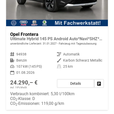
Opel Frontera
Ultimate Hybrid 145 PS Android Auto*Navi*SHZ*Tech Paket GS*Kamera*Klimaauto
unverbindliche Lieferzeit:
31.01.2027
Fahrzeug mit Tageszulassung
Fahrzeugnr.
94938
Getriebe
Automatik
Kraftstoff
Benzin
Außenfarbe
Karbon Schwarz Metallic
Leistung
107 kW (145 PS)
Kilometerstand
25 km
01.08.2026
24.290,– €
Details
Fahrzeug
incl. 19% MwSt.
Verbrauch kombiniert:
5,30 l/100km
CO
-Klasse:
D
2
CO
-Emissionen:
119,00 g/km
2