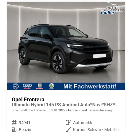
Opel Frontera
Ultimate Hybrid 145 PS Android Auto*Navi*SHZ*Tech Paket GS*Kamera*Klimaauto
unverbindliche Lieferzeit:
31.01.2027
Fahrzeug mit Tageszulassung
Fahrzeugnr.
94941
Getriebe
Automatik
Kraftstoff
Benzin
Außenfarbe
Karbon Schwarz Metallic