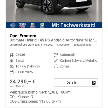
Opel Frontera
Ultimate Hybrid 145 PS Android Auto*Navi*SHZ*Tech Paket GS*Kamera*Klimaauto
unverbindliche Lieferzeit:
31.01.2027
Fahrzeug mit Tageszulassung
Fahrzeugnr.
94936
Getriebe
Automatik
Kraftstoff
Benzin
Außenfarbe
Karbon Schwarz Metallic
Leistung
107 kW (145 PS)
Kilometerstand
25 km
01.08.2026
24.290,– €
Details
Fahrzeug
incl. 19% MwSt.
Verbrauch kombiniert:
5,30 l/100km
CO
-Klasse:
D
2
CO
-Emissionen:
119,00 g/km
2