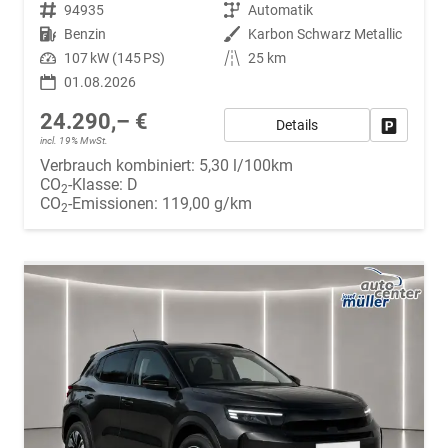
Fahrzeugnr.
94935
Getriebe
Automatik
Kraftstoff
Benzin
Außenfarbe
Karbon Schwarz Metallic
Leistung
107 kW (145 PS)
Kilometerstand
25 km
01.08.2026
24.290,– €
Details
Fahrzeug
incl. 19% MwSt.
Verbrauch kombiniert:
5,30 l/100km
CO
-Klasse:
D
2
CO
-Emissionen:
119,00 g/km
2