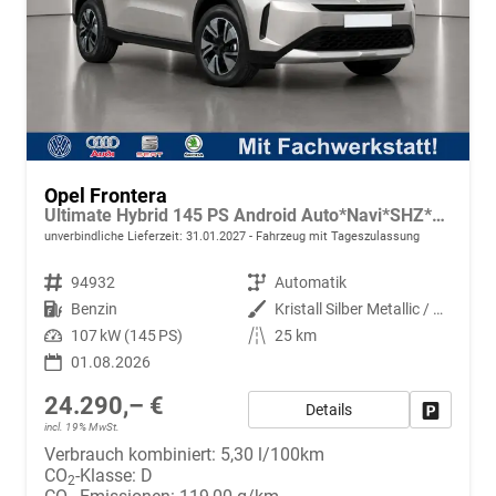
Opel Frontera
Ultimate Hybrid 145 PS Android Auto*Navi*SHZ*Tech Paket GS*Kamera*Klimaauto
unverbindliche Lieferzeit:
31.01.2027
Fahrzeug mit Tageszulassung
Fahrzeugnr.
94932
Getriebe
Automatik
Kraftstoff
Benzin
Außenfarbe
Kristall Silber Metallic / Dach Schwarz
Leistung
107 kW (145 PS)
Kilometerstand
25 km
01.08.2026
24.290,– €
Details
Fahrzeug
incl. 19% MwSt.
Verbrauch kombiniert:
5,30 l/100km
CO
-Klasse:
D
2