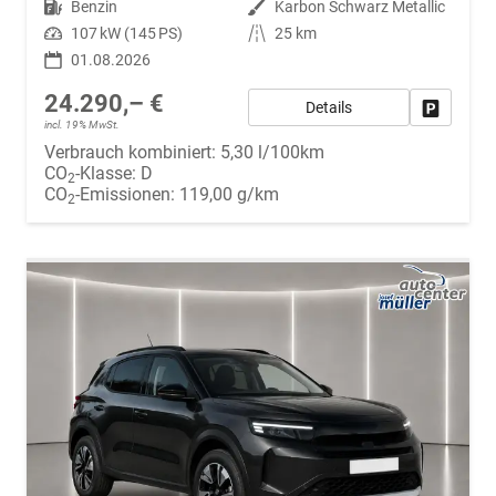
Kraftstoff
Benzin
Außenfarbe
Karbon Schwarz Metallic
Leistung
107 kW (145 PS)
Kilometerstand
25 km
01.08.2026
24.290,– €
Details
Fahrzeug
incl. 19% MwSt.
Verbrauch kombiniert:
5,30 l/100km
CO
-Klasse:
D
2
CO
-Emissionen:
119,00 g/km
2