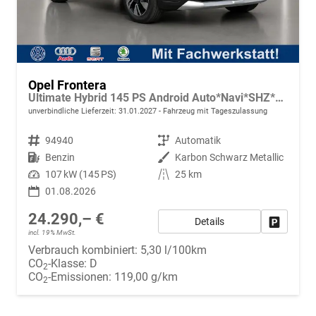
Opel Frontera
Ultimate Hybrid 145 PS Android Auto*Navi*SHZ*Tech Paket GS*Kamera*Klimaauto
unverbindliche Lieferzeit:
31.01.2027
Fahrzeug mit Tageszulassung
Fahrzeugnr.
94940
Getriebe
Automatik
Kraftstoff
Benzin
Außenfarbe
Karbon Schwarz Metallic
Leistung
107 kW (145 PS)
Kilometerstand
25 km
01.08.2026
24.290,– €
Details
Fahrzeug
incl. 19% MwSt.
Verbrauch kombiniert:
5,30 l/100km
CO
-Klasse:
D
2
CO
-Emissionen:
119,00 g/km
2