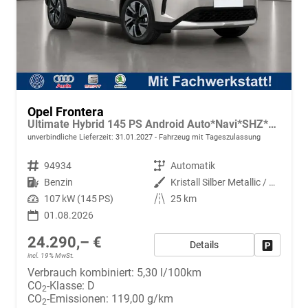
Opel Frontera
Ultimate Hybrid 145 PS Android Auto*Navi*SHZ*Tech Paket GS*Kamera*Klimaauto
unverbindliche Lieferzeit:
31.01.2027
Fahrzeug mit Tageszulassung
Fahrzeugnr.
94934
Getriebe
Automatik
Kraftstoff
Benzin
Außenfarbe
Kristall Silber Metallic / Dach Schwarz
Leistung
107 kW (145 PS)
Kilometerstand
25 km
01.08.2026
24.290,– €
Details
Fahrzeug
incl. 19% MwSt.
Verbrauch kombiniert:
5,30 l/100km
CO
-Klasse:
D
2
CO
-Emissionen:
119,00 g/km
2