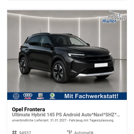
Opel Frontera
Ultimate Hybrid 145 PS Android Auto*Navi*SHZ*Tech Paket GS*Kamera*Klimaauto
unverbindliche Lieferzeit:
31.01.2027
Fahrzeug mit Tageszulassung
Fahrzeugnr.
94937
Getriebe
Automatik