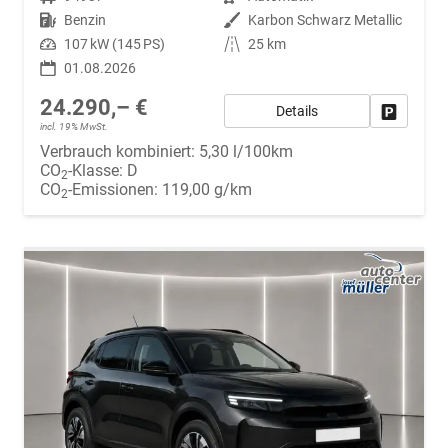
Kraftstoff
Benzin
Außenfarbe
Karbon Schwarz Metallic
Leistung
107 kW (145 PS)
Kilometerstand
25 km
01.08.2026
24.290,– €
Details
Fahrzeug
incl. 19% MwSt.
Verbrauch kombiniert:
5,30 l/100km
CO
-Klasse:
D
2
CO
-Emissionen:
119,00 g/km
2