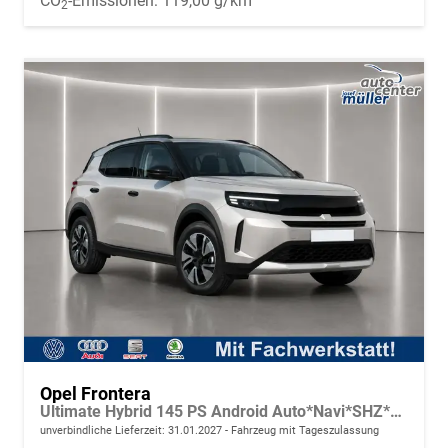
CO
-Emissionen:
119,00 g/km
2
Opel Frontera
Ultimate Hybrid 145 PS Android Auto*Navi*SHZ*Tech Paket GS*Kamera*Klimaauto
unverbindliche Lieferzeit:
31.01.2027
Fahrzeug mit Tageszulassung