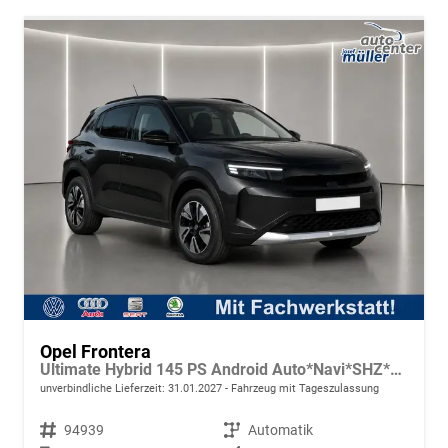
Opel Frontera
Ultimate Hybrid 145 PS Android Auto*Navi*SHZ*Tech Paket GS*Kamera*Klimaauto
unverbindliche Lieferzeit:
31.01.2027
Fahrzeug mit Tageszulassung
Fahrzeugnr.
94939
Getriebe
Automatik