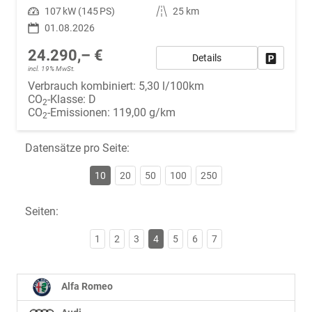
Leistung
107 kW (145 PS)
Kilometerstand
25 km
01.08.2026
24.290,– €
Details
Fahrzeug
incl. 19% MwSt.
Verbrauch kombiniert:
5,30 l/100km
CO
-Klasse:
D
2
CO
-Emissionen:
119,00 g/km
2
Datensätze pro Seite:
10
20
50
100
250
Seiten:
1
2
3
4
5
6
7
Alfa Romeo