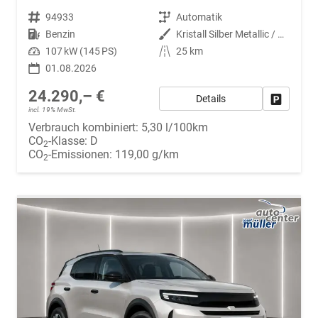
Fahrzeugnr.
94933
Getriebe
Automatik
Kraftstoff
Benzin
Außenfarbe
Kristall Silber Metallic / Dach Schwarz
Leistung
107 kW (145 PS)
Kilometerstand
25 km
01.08.2026
24.290,– €
Details
Fahrzeug
incl. 19% MwSt.
Verbrauch kombiniert:
5,30 l/100km
CO
-Klasse:
D
2
CO
-Emissionen:
119,00 g/km
2