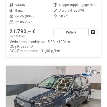
Fahrzeugnr.
93446
Getriebe
Doppelkupplungsgetriebe (DSG)
Kraftstoff
Benzin
Außenfarbe
Aurora Gray A7G
Leistung
66 kW (90 PS)
Kilometerstand
10 km
22.05.2026
21.790,– €
Details
Fahrzeug
incl. 19% MwSt.
Verbrauch kombiniert:
5,80 l/100km
CO
-Klasse:
D
2
CO
-Emissionen:
131,00 g/km
2