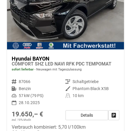
Hyundai BAYON
COMFORT SHZ LED NAVI RFK PDC TEMPOMAT
sofort lieferbar
Neuwagen mit Tageszulassung
Fahrzeugnr.
87066
Getriebe
Schaltgetriebe
Kraftstoff
Benzin
Außenfarbe
Phantom Black X5B
Leistung
57 kW (79 PS)
Kilometerstand
10 km
28.10.2025
19.650,– €
Details
Fahrzeug
incl. 19% MwSt.
Verbrauch kombiniert:
5,70 l/100km