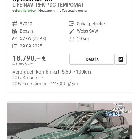
LIFE NAVI RFK PDC TEMPOMAT
sofort lieferbar
Neuwagen mit Tageszulassung
Fahrzeugnr.
87060
Getriebe
Schaltgetriebe
Kraftstoff
Benzin
Außenfarbe
Weiss SAW
Leistung
57 kW (79 PS)
Kilometerstand
10 km
29.09.2025
18.790,– €
Details
Fahrzeug
incl. 19% MwSt.
Verbrauch kombiniert:
5,60 l/100km
CO
-Klasse:
D
2
CO
-Emissionen:
127,00 g/km
2