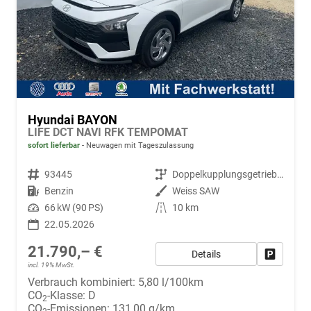
Hyundai BAYON
LIFE DCT NAVI RFK TEMPOMAT
sofort lieferbar
Neuwagen mit Tageszulassung
Fahrzeugnr.
93445
Getriebe
Doppelkupplungsgetriebe (DSG)
Kraftstoff
Benzin
Außenfarbe
Weiss SAW
Leistung
66 kW (90 PS)
Kilometerstand
10 km
22.05.2026
21.790,– €
Details
Fahrzeug
incl. 19% MwSt.
Verbrauch kombiniert:
5,80 l/100km
CO
-Klasse:
D
2
CO
-Emissionen:
131,00 g/km