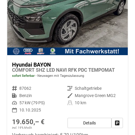
Hyundai BAYON
COMFORT SHZ LED NAVI RFK PDC TEMPOMAT
sofort lieferbar
Neuwagen mit Tageszulassung
Fahrzeugnr.
87062
Getriebe
Schaltgetriebe
Kraftstoff
Benzin
Außenfarbe
Mangrove Green MG2
Leistung
57 kW (79 PS)
Kilometerstand
10 km
10.10.2025
19.650,– €
Details
Fahrzeug
incl. 19% MwSt.