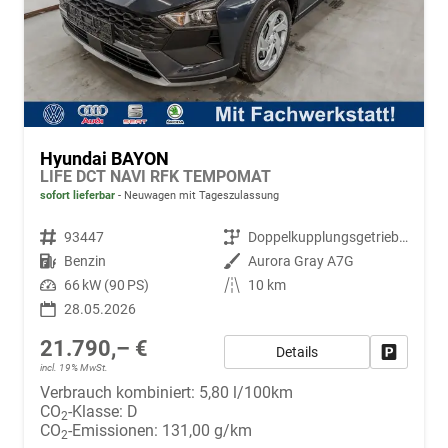
Hyundai BAYON
LIFE DCT NAVI RFK TEMPOMAT
sofort lieferbar
Neuwagen mit Tageszulassung
Fahrzeugnr.
93447
Getriebe
Doppelkupplungsgetriebe (DSG)
Kraftstoff
Benzin
Außenfarbe
Aurora Gray A7G
Leistung
66 kW (90 PS)
Kilometerstand
10 km
28.05.2026
21.790,– €
Details
Fahrzeug
incl. 19% MwSt.
Verbrauch kombiniert:
5,80 l/100km
CO
-Klasse:
D
2
CO
-Emissionen:
131,00 g/km
2