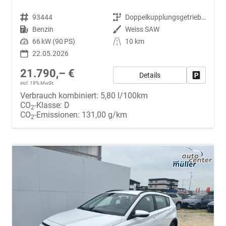
Fahrzeugnr.
93444
Getriebe
Doppelkupplungsgetriebe (DSG)
Kraftstoff
Benzin
Außenfarbe
Weiss SAW
Leistung
66 kW (90 PS)
Kilometerstand
10 km
22.05.2026
21.790,– €
Details
Fahrzeug
incl. 19% MwSt.
Verbrauch kombiniert:
5,80 l/100km
CO
-Klasse:
D
2
CO
-Emissionen:
131,00 g/km
2