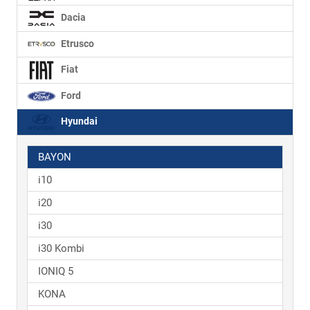
Dacia
Etrusco
Fiat
Ford
Hyundai
BAYON
i10
i20
i30
i30 Kombi
IONIQ 5
KONA