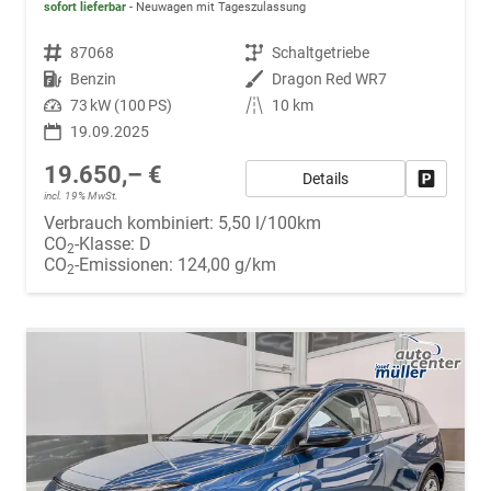
sofort lieferbar
Neuwagen mit Tageszulassung
Fahrzeugnr.
87068
Getriebe
Schaltgetriebe
Kraftstoff
Benzin
Außenfarbe
Dragon Red WR7
Leistung
73 kW (100 PS)
Kilometerstand
10 km
19.09.2025
19.650,– €
Details
Fahrzeug
incl. 19% MwSt.
Verbrauch kombiniert:
5,50 l/100km
CO
-Klasse:
D
2
CO
-Emissionen:
124,00 g/km
2