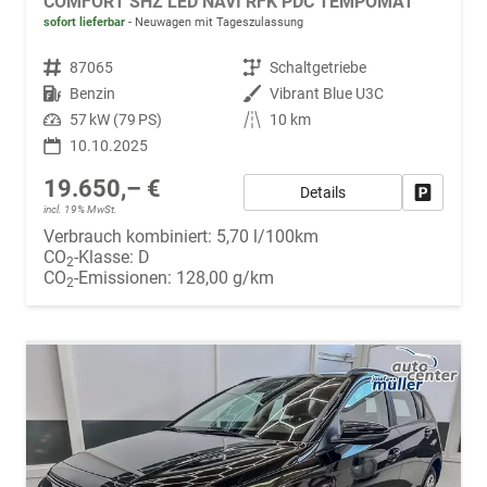
COMFORT SHZ LED NAVI RFK PDC TEMPOMAT
sofort lieferbar
Neuwagen mit Tageszulassung
Fahrzeugnr.
87065
Getriebe
Schaltgetriebe
Kraftstoff
Benzin
Außenfarbe
Vibrant Blue U3C
Leistung
57 kW (79 PS)
Kilometerstand
10 km
10.10.2025
19.650,– €
Details
Fahrzeug
incl. 19% MwSt.
Verbrauch kombiniert:
5,70 l/100km
CO
-Klasse:
D
2
CO
-Emissionen:
128,00 g/km
2