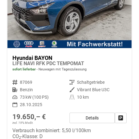
Hyundai BAYON
LIFE NAVI RFK PDC TEMPOMAT
sofort lieferbar
Neuwagen mit Tageszulassung
Fahrzeugnr.
87069
Getriebe
Schaltgetriebe
Kraftstoff
Benzin
Außenfarbe
Vibrant Blue U3C
Leistung
73 kW (100 PS)
Kilometerstand
10 km
28.10.2025
19.650,– €
Details
Fahrzeug
incl. 19% MwSt.
Verbrauch kombiniert:
5,50 l/100km
CO
-Klasse:
D
2