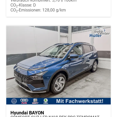
Verbrauch kombiniert:
5,70 l/100km
CO
-Klasse:
D
2
CO
-Emissionen:
128,00 g/km
2
Hyundai BAYON