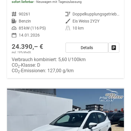
sofort lieferbar
Neuwagen mit Tageszulassung
Fahrzeugnr.
90261
Getriebe
Doppelkupplungsgetriebe (DSG)
Kraftstoff
Benzin
Außenfarbe
Eis Weiss 2Y2Y
Leistung
85 kW (116 PS)
Kilometerstand
10 km
14.01.2026
24.390,– €
Details
Fahrzeug
incl. 19% MwSt.
Verbrauch kombiniert:
5,60 l/100km
CO
-Klasse:
D
2
CO
-Emissionen:
127,00 g/km
2