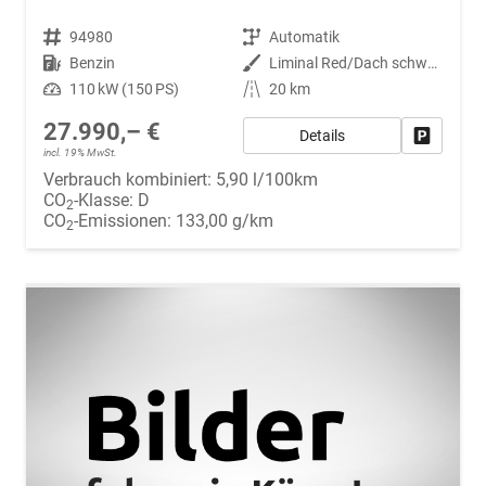
Fahrzeugnr.
94980
Getriebe
Automatik
Kraftstoff
Benzin
Außenfarbe
Liminal Red/Dach schwarz Metallic (S60E)
Leistung
110 kW (150 PS)
Kilometerstand
20 km
27.990,– €
Details
Fahrzeug
incl. 19% MwSt.
Verbrauch kombiniert:
5,90 l/100km
CO
-Klasse:
D
2
CO
-Emissionen:
133,00 g/km
2