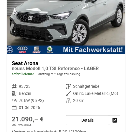
Seat Arona
neues Modell 1,0 TSI Reference - LAGER
sofort lieferbar
Fahrzeug mit Tageszulassung
Fahrzeugnr.
93723
Getriebe
Schaltgetriebe
Kraftstoff
Benzin
Außenfarbe
Oniric Lake Metallic (M6)
Leistung
70 kW (95 PS)
Kilometerstand
20 km
01.06.2026
21.090,– €
Details
Fahrzeug
incl. 19% MwSt.