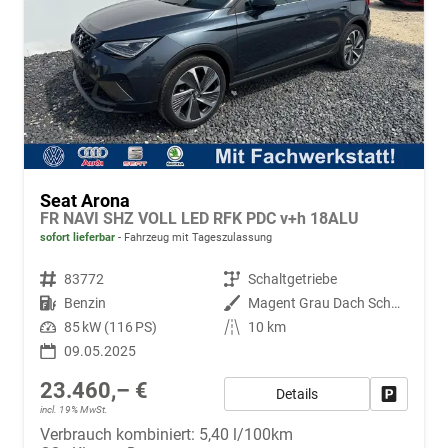
Seat Arona
FR NAVI SHZ VOLL LED RFK PDC v+h 18ALU
sofort lieferbar
Fahrzeug mit Tageszulassung
Fahrzeugnr.
83772
Getriebe
Schaltgetriebe
Kraftstoff
Benzin
Außenfarbe
Magent Grau Dach Schwarz S9E7
Leistung
85 kW (116 PS)
Kilometerstand
10 km
09.05.2025
23.460,– €
Details
Fahrzeug
incl. 19% MwSt.
Verbrauch kombiniert:
5,40 l/100km