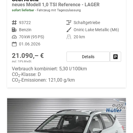
neues Modell 1,0 TSI Reference - LAGER
sofort lieferbar
Fahrzeug mit Tageszulassung
Fahrzeugnr.
93722
Getriebe
Schaltgetriebe
Kraftstoff
Benzin
Außenfarbe
Oniric Lake Metallic (M6)
Leistung
70 kW (95 PS)
Kilometerstand
20 km
01.06.2026
21.090,– €
Details
Fahrzeug
incl. 19% MwSt.
Verbrauch kombiniert:
5,30 l/100km
CO
-Klasse:
D
2
CO
-Emissionen:
121,00 g/km
2