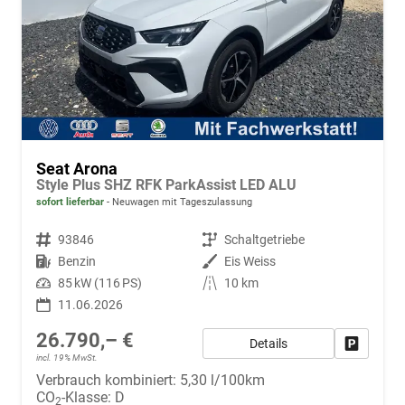
Seat Arona
Style Plus SHZ RFK ParkAssist LED ALU
sofort lieferbar
Neuwagen mit Tageszulassung
Fahrzeugnr.
93846
Getriebe
Schaltgetriebe
Kraftstoff
Benzin
Außenfarbe
Eis Weiss
Leistung
85 kW (116 PS)
Kilometerstand
10 km
11.06.2026
26.790,– €
Details
Fahrzeug
incl. 19% MwSt.
Verbrauch kombiniert:
5,30 l/100km
CO
-Klasse:
D
2