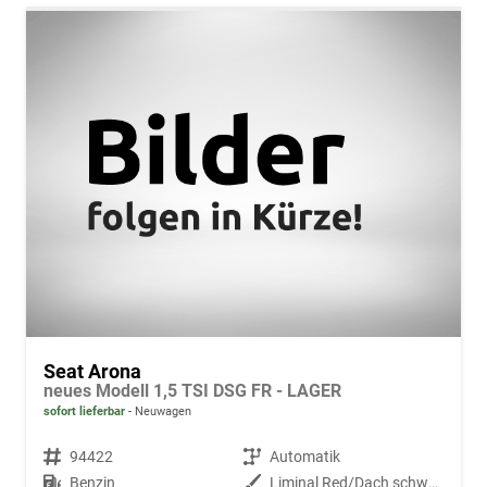
Seat Arona
neues Modell 1,5 TSI DSG FR - LAGER
sofort lieferbar
Neuwagen
Fahrzeugnr.
94422
Getriebe
Automatik
Kraftstoff
Benzin
Außenfarbe
Liminal Red/Dach schwarz Metallic (S60E)