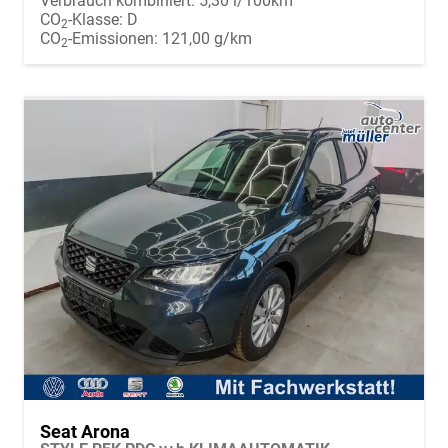
Verbrauch kombiniert:
5,30 l/100km
CO
-Klasse:
D
2
CO
-Emissionen:
121,00 g/km
2
Seat Arona