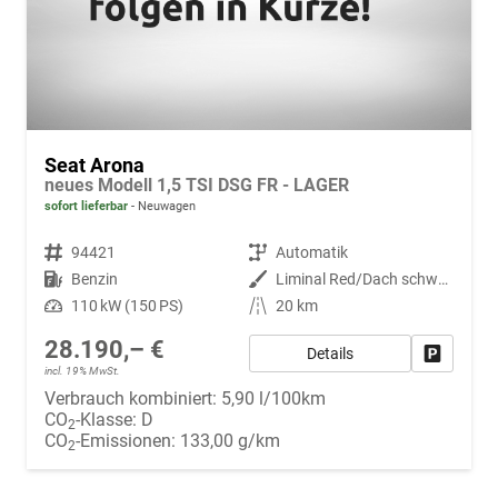
Seat Arona
neues Modell 1,5 TSI DSG FR - LAGER
sofort lieferbar
Neuwagen
Fahrzeugnr.
94421
Getriebe
Automatik
Kraftstoff
Benzin
Außenfarbe
Liminal Red/Dach schwarz Metallic (S60E)
Leistung
110 kW (150 PS)
Kilometerstand
20 km
28.190,– €
Details
Fahrzeug
incl. 19% MwSt.
Verbrauch kombiniert:
5,90 l/100km
CO
-Klasse:
D
2
CO
-Emissionen:
133,00 g/km
2