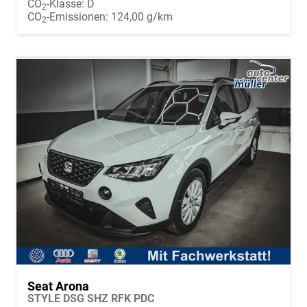
CO
-Klasse:
D
2
CO
-Emissionen:
124,00 g/km
2
Seat Arona
STYLE DSG SHZ RFK PDC