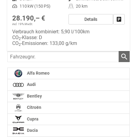
Leistung
110 kW (150 PS)
Kilometerstand
20 km
28.190,– €
Details
Fahrzeug
incl. 19% MwSt.
Verbrauch kombiniert:
5,90 l/100km
CO
-Klasse:
D
2
CO
-Emissionen:
133,00 g/km
2
Fahrzeugnr.
Alfa Romeo
Audi
Bentley
Citroën
Cupra
Dacia