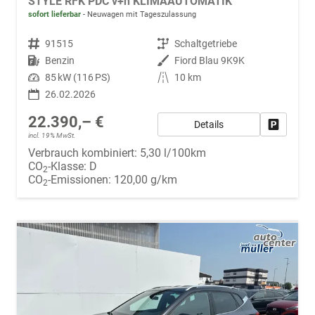
STYLE RFK PDC v+h KLIMAAUTOMATIK
sofort lieferbar
Neuwagen mit Tageszulassung
Fahrzeugnr.
91515
Getriebe
Schaltgetriebe
Kraftstoff
Benzin
Außenfarbe
Fiord Blau 9K9K
Leistung
85 kW (116 PS)
Kilometerstand
10 km
26.02.2026
22.390,– €
Details
Fahrzeug
incl. 19% MwSt.
Verbrauch kombiniert:
5,30 l/100km
CO
-Klasse:
D
2
CO
-Emissionen:
120,00 g/km
2