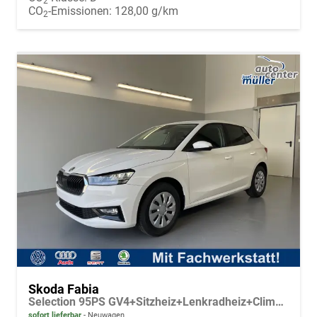
2
CO
-Emissionen:
128,00 g/km
2
Skoda Fabia
Selection 95PS GV4+Sitzheiz+Lenkradheiz+Climatronic+Sunset+AppConnect+PDC
sofort lieferbar
Neuwagen