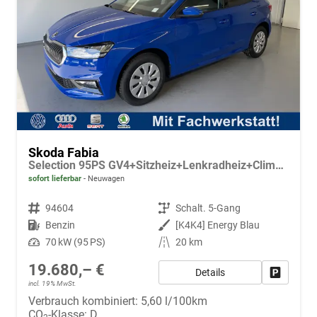
Skoda Fabia
Selection 95PS GV4+Sitzheiz+Lenkradheiz+Climatronic+Sunset+AppConnect+PDC
sofort lieferbar
Neuwagen
Fahrzeugnr.
94604
Getriebe
Schalt. 5-Gang
Kraftstoff
Benzin
Außenfarbe
[K4K4] Energy Blau
Leistung
70 kW (95 PS)
Kilometerstand
20 km
19.680,– €
Details
Fahrzeug
incl. 19% MwSt.
Verbrauch kombiniert:
5,60 l/100km
CO
-Klasse:
D