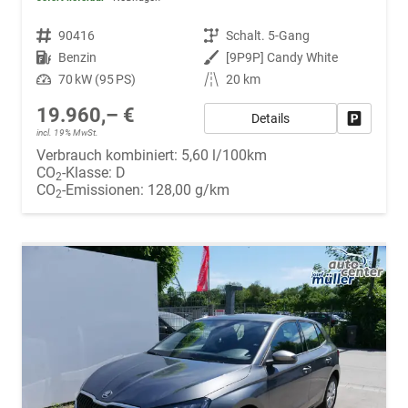
Fahrzeugnr.
90416
Getriebe
Schalt. 5-Gang
Kraftstoff
Benzin
Außenfarbe
[9P9P] Candy White
Leistung
70 kW (95 PS)
Kilometerstand
20 km
19.960,– €
Details
Fahrzeug
incl. 19% MwSt.
Verbrauch kombiniert:
5,60 l/100km
CO
-Klasse:
D
2
CO
-Emissionen:
128,00 g/km
2