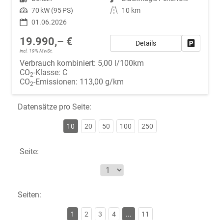
Leistung
70 kW (95 PS)
Kilometerstand
10 km
01.06.2026
19.990,– €
Details
Fahrzeug
incl. 19% MwSt.
Verbrauch kombiniert:
5,00 l/100km
CO
-Klasse:
C
2
CO
-Emissionen:
113,00 g/km
2
Datensätze pro Seite:
10
20
50
100
250
Seite:
Seiten:
1
2
3
4
...
11