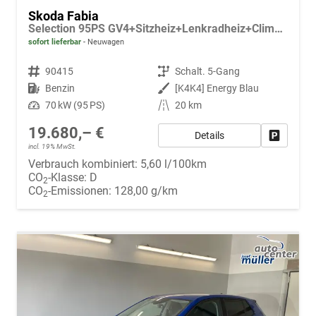
Skoda Fabia
Selection 95PS GV4+Sitzheiz+Lenkradheiz+Climatronic+Sunset+AppConnect+PDC
sofort lieferbar
Neuwagen
Fahrzeugnr.
90415
Getriebe
Schalt. 5-Gang
Kraftstoff
Benzin
Außenfarbe
[K4K4] Energy Blau
Leistung
70 kW (95 PS)
Kilometerstand
20 km
19.680,– €
Details
Fahrzeug
incl. 19% MwSt.
Verbrauch kombiniert:
5,60 l/100km
CO
-Klasse:
D
2
CO
-Emissionen:
128,00 g/km
2