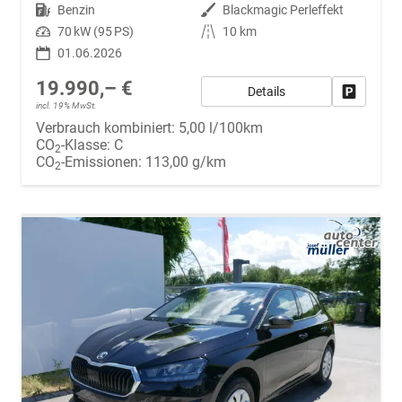
Kraftstoff
Benzin
Außenfarbe
Blackmagic Perleffekt
Leistung
70 kW (95 PS)
Kilometerstand
10 km
01.06.2026
19.990,– €
Details
Fahrzeug
incl. 19% MwSt.
Verbrauch kombiniert:
5,00 l/100km
CO
-Klasse:
C
2
CO
-Emissionen:
113,00 g/km
2