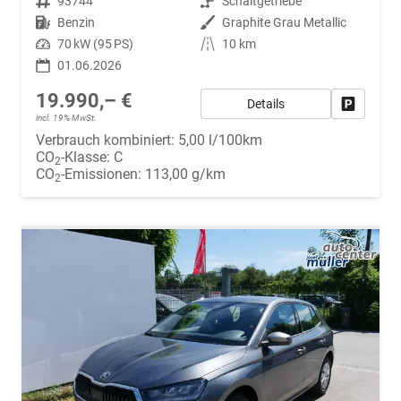
Fahrzeugnr.
93744
Getriebe
Schaltgetriebe
Kraftstoff
Benzin
Außenfarbe
Graphite Grau Metallic
Leistung
70 kW (95 PS)
Kilometerstand
10 km
01.06.2026
19.990,– €
Details
Fahrzeug
incl. 19% MwSt.
Verbrauch kombiniert:
5,00 l/100km
CO
-Klasse:
C
2
CO
-Emissionen:
113,00 g/km
2