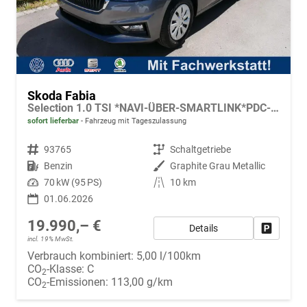
Skoda Fabia
Selection 1.0 TSI *NAVI-ÜBER-SMARTLINK*PDC-HI*LED*SHZ*KLIMA*RADIO
sofort lieferbar
Fahrzeug mit Tageszulassung
Fahrzeugnr.
93765
Getriebe
Schaltgetriebe
Kraftstoff
Benzin
Außenfarbe
Graphite Grau Metallic
Leistung
70 kW (95 PS)
Kilometerstand
10 km
01.06.2026
19.990,– €
Details
Fahrzeug
incl. 19% MwSt.
Verbrauch kombiniert:
5,00 l/100km
CO
-Klasse:
C
2
CO
-Emissionen:
113,00 g/km
2