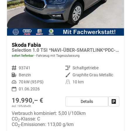
Skoda Fabia
Selection 1.0 TSI *NAVI-ÜBER-SMARTLINK*PDC-HI*LED*SHZ*KLIMA*RADIO
sofort lieferbar
Fahrzeug mit Tageszulassung
Fahrzeugnr.
93741
Getriebe
Schaltgetriebe
Kraftstoff
Benzin
Außenfarbe
Graphite Grau Metallic
Leistung
70 kW (95 PS)
Kilometerstand
10 km
01.06.2026
19.990,– €
Details
Fahrzeug
incl. 19% MwSt.
Verbrauch kombiniert:
5,00 l/100km
CO
-Klasse:
C
2
CO
-Emissionen:
113,00 g/km
2