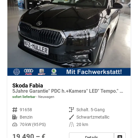
Skoda Fabia
5Jahre Garantie" PDC h.+Kamera" LED" Tempo." Alu" Sitzh.
sofort lieferbar
Neuwagen
Fahrzeugnr.
91658
Getriebe
Schalt. 5-Gang
Kraftstoff
Benzin
Außenfarbe
Schwartzmetallic
Leistung
70 kW (95 PS)
Kilometerstand
20 km
19.490,– €
Details
Fahrzeug