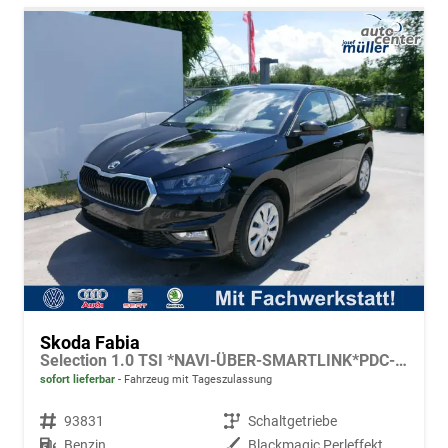
Skoda Fabia
Selection 1.0 TSI *NAVI-ÜBER-SMARTLINK*PDC-HI*LED*SHZ*KLIMA*RADIO
sofort lieferbar
Fahrzeug mit Tageszulassung
Fahrzeugnr.
93831
Getriebe
Schaltgetriebe
Kraftstoff
Benzin
Außenfarbe
Blackmagic Perleffekt