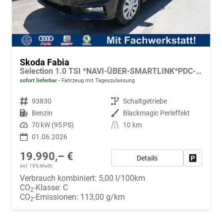
Skoda Fabia
Selection 1.0 TSI *NAVI-ÜBER-SMARTLINK*PDC-HI*LED*SHZ*KLIMA*RADIO
sofort lieferbar
Fahrzeug mit Tageszulassung
Fahrzeugnr.
93830
Getriebe
Schaltgetriebe
Kraftstoff
Benzin
Außenfarbe
Blackmagic Perleffekt
Leistung
70 kW (95 PS)
Kilometerstand
10 km
01.06.2026
19.990,– €
Details
Fahrzeug
incl. 19% MwSt.
Verbrauch kombiniert:
5,00 l/100km
CO
-Klasse:
C
2
CO
-Emissionen:
113,00 g/km
2