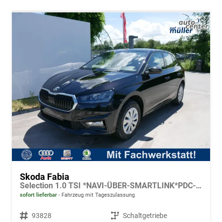
Skoda Fabia
Selection 1.0 TSI *NAVI-ÜBER-SMARTLINK*PDC-HI*LED*SHZ*KLIMA*RADIO
sofort lieferbar
Fahrzeug mit Tageszulassung
Fahrzeugnr.
93828
Getriebe
Schaltgetriebe