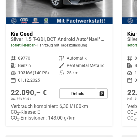
Kia Ceed
Kia
Silver 1.5 T-GDi, DCT Android Auto*Navi*WinterPak*Kamera*Klima*PDC hinten
sofort lieferbar
Fahrzeug mit Tageszulassung
sofort
Fahrzeugnr.
89770
Getriebe
Automatik
Fahrzeugnr.
Kraftstoff
Benzin
Außenfarbe
Pentametal Metallic
Kraftstoff
B
Leistung
103 kW (140 PS)
Kilometerstand
25 km
Leistung
1
01.12.2025
0
22.090,– €
22
Details
Fahrzeug parken
incl. 19% MwSt.
incl. 
Verbrauch kombiniert:
6,30 l/100km
Verb
CO
-Klasse:
E
CO
2
2
CO
-Emissionen:
143,00 g/km
CO
2
2