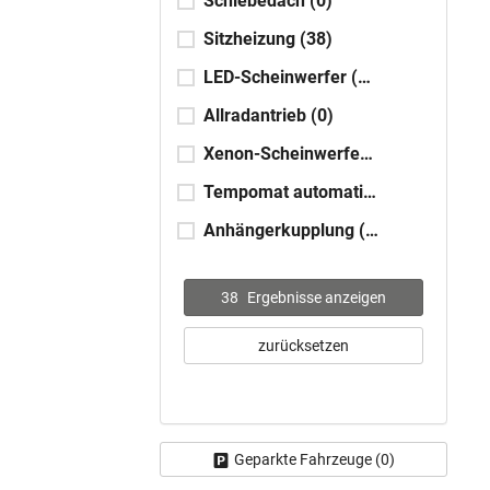
Schiebedach
(0)
Sitzheizung
(38)
LED-Scheinwerfer
(26)
Allradantrieb
(0)
Xenon-Scheinwerfer
(0)
Tempomat automatisch (ACC)
(25)
Anhängerkupplung
(0)
38
Ergebnisse anzeigen
zurücksetzen
Geparkte Fahrzeuge (
0
)