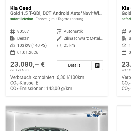
Kia Ceed
Kia
Gold 1.5 T-GDi, DCT Android Auto*Navi*WinterPak*Klimaauto*16"*Kamera*PrivacyGlas*
sofort lieferbar
Fahrzeug mit Tageszulassung
sofort
Fahrzeugnr.
90567
Getriebe
Automatik
Fahrzeugnr.
Kraftstoff
Benzin
Außenfarbe
Zilinaschwarz Metallic
Kraftstoff
B
Leistung
103 kW (140 PS)
Kilometerstand
25 km
Leistung
1
01.01.2026
0
23.080,– €
23
Details
Fahrzeug parken
incl. 19% MwSt.
incl. 
Verbrauch kombiniert:
6,30 l/100km
Verb
CO
-Klasse:
E
CO
2
2
CO
-Emissionen:
143,00 g/km
CO
2
2