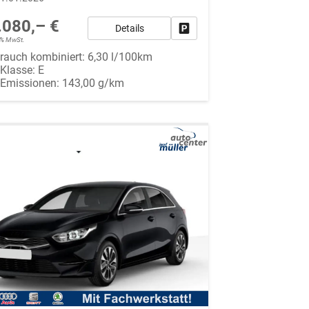
.080,– €
Details
Fahrzeug parken
19% MwSt.
rauch kombiniert:
6,30 l/100km
-Klasse:
E
-Emissionen:
143,00 g/km