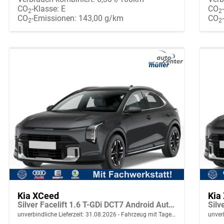
CO
-Klasse:
E
CO
2
2
CO
-Emissionen:
143,00 g/km
CO
2
2
Kia XCeed
Kia
Silver Facelift 1.6 T-GDi DCT7 Android Auto*Navi*SHZ*Kamera*2Z-Klimaauto*PrivacyGlas
unverbindliche Lieferzeit:
31.08.2026
Fahrzeug mit Tageszulassung
unverb