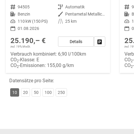
Fahrzeugnr.
94505
Getriebe
Automatik
Fahrzeugnr.
Kraftstoff
Benzin
Außenfarbe
Pentametal Metallic [H8G]
Kraftstoff
B
Leistung
110 kW (150 PS)
Kilometerstand
25 km
Leistung
1
01.08.2026
0
25.190,– €
25
Details
Fahrzeug parken
incl. 19% MwSt.
incl. 
Verbrauch kombiniert:
6,90 l/100km
Verb
CO
-Klasse:
E
CO
2
2
CO
-Emissionen:
155,00 g/km
CO
2
2
Datensätze pro Seite:
10
20
50
100
250