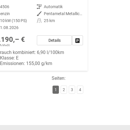
94506
Getriebe
Automatik
enzin
Außenfarbe
Pentametal Metallic [H8G]
10 kW (150 PS)
Kilometerstand
25 km
1.08.2026
.190,– €
Details
Fahrzeug parken
19% MwSt.
rauch kombiniert:
6,90 l/100km
-Klasse:
E
-Emissionen:
155,00 g/km
Seiten:
1
2
3
4