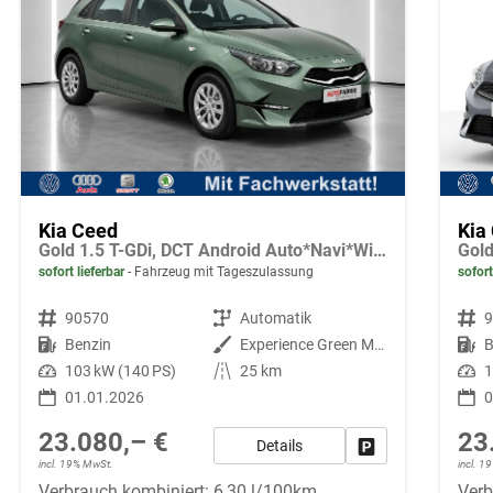
Kia Ceed
Kia
Gold 1.5 T-GDi, DCT Android Auto*Navi*WinterPak*Klimaauto*16"*Kamera*PrivacyGlas*
sofort lieferbar
Fahrzeug mit Tageszulassung
sofort
Fahrzeugnr.
90570
Getriebe
Automatik
Fahrzeugnr.
Kraftstoff
Benzin
Außenfarbe
Experience Green Metallic
Kraftstoff
B
Leistung
103 kW (140 PS)
Kilometerstand
25 km
Leistung
1
01.01.2026
0
23.080,– €
23
Details
Fahrzeug parken
incl. 19% MwSt.
incl. 
Verbrauch kombiniert:
6,30 l/100km
Verb