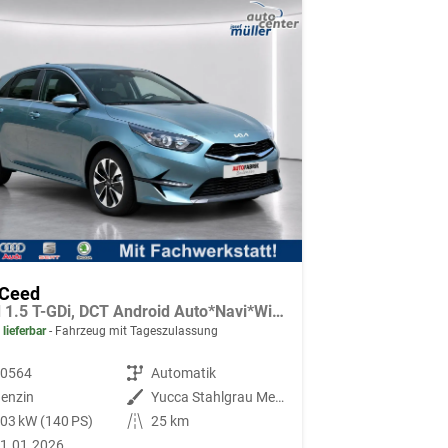
 Ceed
Gold 1.5 T-GDi, DCT Android Auto*Navi*WinterPak*Klimaauto*16"*Kamera*PrivacyGlas*
 lieferbar
Fahrzeug mit Tageszulassung
90564
Getriebe
Automatik
enzin
Außenfarbe
Yucca Stahlgrau Metallic
03 kW (140 PS)
Kilometerstand
25 km
1.01.2026