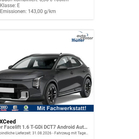
-Klasse:
E
-Emissionen:
143,00 g/km
 XCeed
Silver Facelift 1.6 T-GDi DCT7 Android Auto*Navi*SHZ*Kamera*2Z-Klimaauto*PrivacyGlas
indliche Lieferzeit:
31.08.2026
Fahrzeug mit Tageszulassung