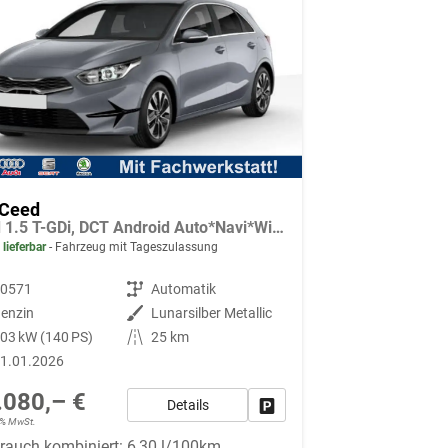
 Ceed
Gold 1.5 T-GDi, DCT Android Auto*Navi*WinterPak*Klimaauto*16"*Kamera*PrivacyGlas*
 lieferbar
Fahrzeug mit Tageszulassung
90571
Getriebe
Automatik
enzin
Außenfarbe
Lunarsilber Metallic
03 kW (140 PS)
Kilometerstand
25 km
1.01.2026
.080,– €
Details
Fahrzeug parken
19% MwSt.
rauch kombiniert:
6,30 l/100km