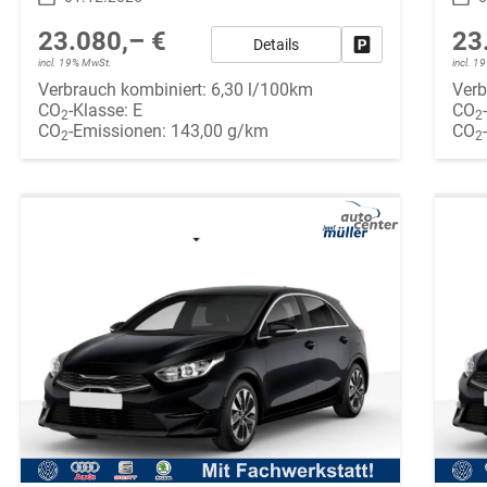
23.080,– €
23
Details
Fahrzeug parken
incl. 19% MwSt.
incl. 
Verbrauch kombiniert:
6,30 l/100km
Verb
CO
-Klasse:
E
CO
2
2
CO
-Emissionen:
143,00 g/km
CO
2
2