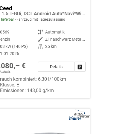
 Ceed
Gold 1.5 T-GDi, DCT Android Auto*Navi*WinterPak*Klimaauto*16"*Kamera*PrivacyGlas*
 lieferbar
Fahrzeug mit Tageszulassung
90569
Getriebe
Automatik
enzin
Außenfarbe
Zilinaschwarz Metallic
03 kW (140 PS)
Kilometerstand
25 km
1.01.2026
.080,– €
Details
Fahrzeug parken
19% MwSt.
rauch kombiniert:
6,30 l/100km
-Klasse:
E
-Emissionen:
143,00 g/km