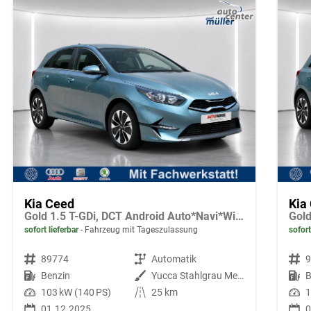
Kia Ceed
Kia
Gold 1.5 T-GDi, DCT Android Auto*Navi*WinterPak*Klimaauto*16"*Kamera*PrivacyGlas*
sofort lieferbar
Fahrzeug mit Tageszulassung
sofort
Fahrzeugnr.
89774
Getriebe
Automatik
Fahrzeugnr.
Kraftstoff
Benzin
Außenfarbe
Yucca Stahlgrau Metallic
Kraftstoff
B
Leistung
103 kW (140 PS)
Kilometerstand
25 km
Leistung
1
01.12.2025
0