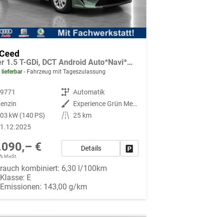
 Ceed
Silver 1.5 T-GDi, DCT Android Auto*Navi*WinterPak*Kamera*Klima*PDC hinten
 lieferbar
Fahrzeug mit Tageszulassung
89771
Getriebe
Automatik
enzin
Außenfarbe
Experience Grün Metallic
03 kW (140 PS)
Kilometerstand
25 km
1.12.2025
.090,– €
Details
Fahrzeug parken
19% MwSt.
rauch kombiniert:
6,30 l/100km
-Klasse:
E
-Emissionen:
143,00 g/km