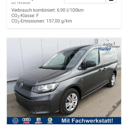
incl. 19% MwSt.
Verbrauch kombiniert:
6,90 l/100km
CO
-Klasse:
F
2
CO
-Emissionen:
157,00 g/km
2