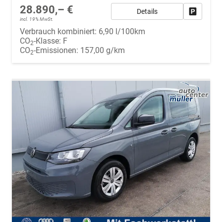
28.890,– €
Details
Fahrzeug
incl. 19% MwSt.
Verbrauch kombiniert:
6,90 l/100km
CO
-Klasse:
F
2
CO
-Emissionen:
157,00 g/km
2