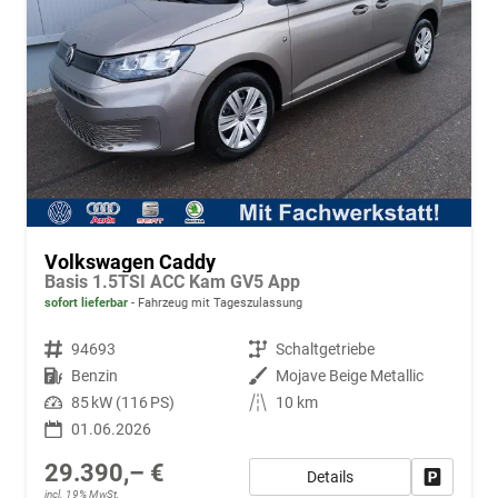
Volkswagen Caddy
Basis 1.5TSI ACC Kam GV5 App
sofort lieferbar
Fahrzeug mit Tageszulassung
Fahrzeugnr.
94693
Getriebe
Schaltgetriebe
Kraftstoff
Benzin
Außenfarbe
Mojave Beige Metallic
Leistung
85 kW (116 PS)
Kilometerstand
10 km
01.06.2026
29.390,– €
Details
Fahrzeug
incl. 19% MwSt.