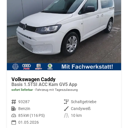
Volkswagen Caddy
Basis 1.5TSI ACC Kam GV5 App
sofort lieferbar
Fahrzeug mit Tageszulassung
Fahrzeugnr.
93287
Getriebe
Schaltgetriebe
Kraftstoff
Benzin
Außenfarbe
Candyweiß
Leistung
85 kW (116 PS)
Kilometerstand
10 km
01.05.2026