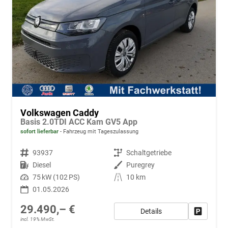
Volkswagen Caddy
Basis 2.0TDI ACC Kam GV5 App
sofort lieferbar
Fahrzeug mit Tageszulassung
Fahrzeugnr.
93937
Getriebe
Schaltgetriebe
Kraftstoff
Diesel
Außenfarbe
Puregrey
Leistung
75 kW (102 PS)
Kilometerstand
10 km
01.05.2026
29.490,– €
Details
Fahrzeug
incl. 19% MwSt.