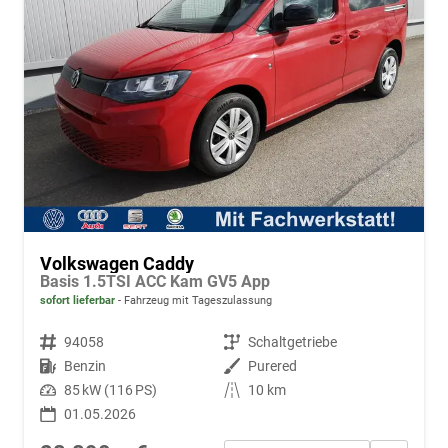
Volkswagen Caddy
Basis 1.5TSI ACC Kam GV5 App
sofort lieferbar
Fahrzeug mit Tageszulassung
Fahrzeugnr.
94058
Getriebe
Schaltgetriebe
Kraftstoff
Benzin
Außenfarbe
Purered
Leistung
85 kW (116 PS)
Kilometerstand
10 km
01.05.2026