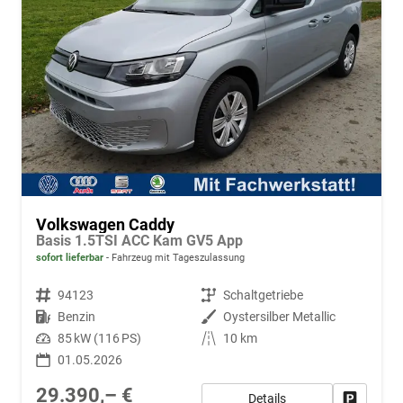
Volkswagen Caddy
Basis 1.5TSI ACC Kam GV5 App
sofort lieferbar
Fahrzeug mit Tageszulassung
Fahrzeugnr.
94123
Getriebe
Schaltgetriebe
Kraftstoff
Benzin
Außenfarbe
Oystersilber Metallic
Leistung
85 kW (116 PS)
Kilometerstand
10 km
01.05.2026
29.390,– €
Details
Fahrzeug