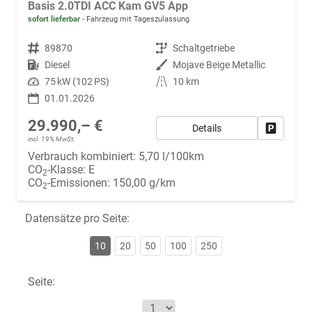
Basis 2.0TDI ACC Kam GV5 App
sofort lieferbar
Fahrzeug mit Tageszulassung
Fahrzeugnr.
89870
Getriebe
Schaltgetriebe
Kraftstoff
Diesel
Außenfarbe
Mojave Beige Metallic
Leistung
75 kW (102 PS)
Kilometerstand
10 km
01.01.2026
29.990,– €
Details
Fahrzeug
incl. 19% MwSt.
Verbrauch kombiniert:
5,70 l/100km
CO
-Klasse:
E
2
CO
-Emissionen:
150,00 g/km
2
Datensätze pro Seite:
10
20
50
100
250
Seite: