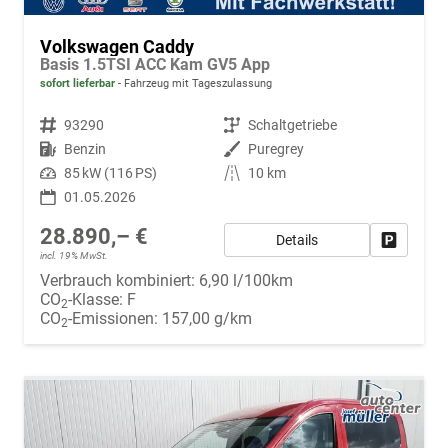
Volkswagen Caddy
Basis 1.5TSI ACC Kam GV5 App
sofort lieferbar
Fahrzeug mit Tageszulassung
Fahrzeugnr.
93290
Getriebe
Schaltgetriebe
Kraftstoff
Benzin
Außenfarbe
Puregrey
Leistung
85 kW (116 PS)
Kilometerstand
10 km
01.05.2026
28.890,– €
Details
Fahrzeug
incl. 19% MwSt.
Verbrauch kombiniert:
6,90 l/100km
CO
-Klasse:
F
2
CO
-Emissionen:
157,00 g/km
2