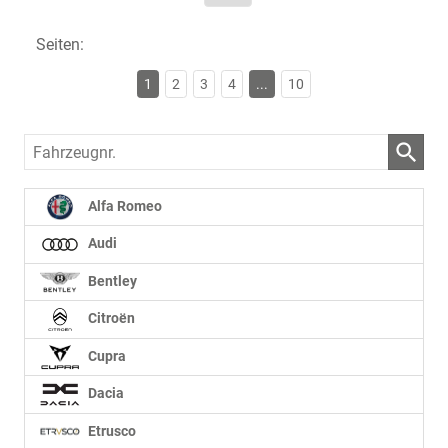
Seiten:
1
2
3
4
...
10
Fahrzeugnr.
Alfa Romeo
Audi
Bentley
Citroën
Cupra
Dacia
Etrusco