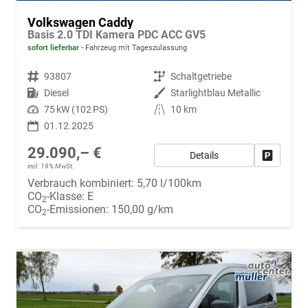
Volkswagen Caddy
Basis 2.0 TDI Kamera PDC ACC GV5
sofort lieferbar
Fahrzeug mit Tageszulassung
Fahrzeugnr.
93807
Getriebe
Schaltgetriebe
Kraftstoff
Diesel
Außenfarbe
Starlightblau Metallic
Leistung
75 kW (102 PS)
Kilometerstand
10 km
01.12.2025
29.090,– €
Details
Fahrzeug
incl. 19% MwSt.
Verbrauch kombiniert:
5,70 l/100km
CO
-Klasse:
E
2
CO
-Emissionen:
150,00 g/km
2