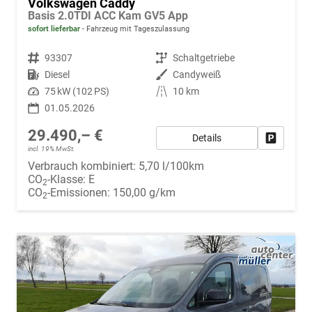
Volkswagen Caddy
Basis 2.0TDI ACC Kam GV5 App
sofort lieferbar
Fahrzeug mit Tageszulassung
Fahrzeugnr.
93307
Getriebe
Schaltgetriebe
Kraftstoff
Diesel
Außenfarbe
Candyweiß
Leistung
75 kW (102 PS)
Kilometerstand
10 km
01.05.2026
29.490,– €
Details
Fahrzeug
incl. 19% MwSt.
Verbrauch kombiniert:
5,70 l/100km
CO
-Klasse:
E
2
CO
-Emissionen:
150,00 g/km
2