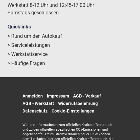
Werkstatt 8-12 Uhr und 12:45-17:00 Uhr
Samstags geschlossen
Quicklinks
> Rund um den Autokauf
> Serviceleistungen
> Werkstattservice
> Häufige Fragen
Anmelden
Impressum
AGB - Verkauf
AGB - Werkstatt
Widerrufsbelehrung
Datenschutz
Cookie-Einstellungen
Weitere Informationen zum offiziellen Kraftstoffverbrauch
und zu den offiziellen spezifischen CO
-Emissionen und
2
gegebenenfalls zum Stromverbrauch neuer PKW können
dem 'Leitfaden über den offiziellen Kraftstoffverbrauch, die