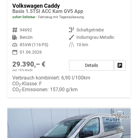
Volkswagen Caddy
Basis 1.5TSI ACC Kam GV5 App
sofort lieferbar
Fahrzeug mit Tageszulassung
Fahrzeugnr.
94692
Getriebe
Schaltgetriebe
Kraftstoff
Benzin
Außenfarbe
Indiumgrau Metallic
Leistung
85 kW (116 PS)
Kilometerstand
10 km
01.06.2026
29.390,– €
Details
Fahrzeug
incl. 19% MwSt.
Verbrauch kombiniert:
6,90 l/100km
CO
-Klasse:
F
2
CO
-Emissionen:
157,00 g/km
2