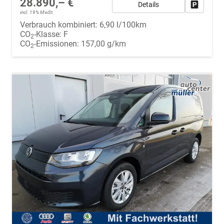
28.890,– €
Details
Fahrzeug
incl. 19% MwSt.
Verbrauch kombiniert:
6,90 l/100km
CO
-Klasse:
F
2
CO
-Emissionen:
157,00 g/km
2