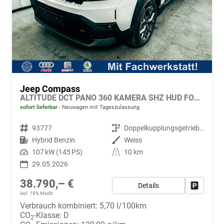
Jeep Compass
ALTITUDE DCT PANO 360 KAMERA SHZ HUD FOCAL BSD EL.HECKKLAPPE ACC
sofort lieferbar
Neuwagen mit Tageszulassung
Fahrzeugnr.
93777
Getriebe
Doppelkupplungsgetriebe (DSG)
Kraftstoff
Hybrid Benzin
Außenfarbe
Weiss
Leistung
107 kW (145 PS)
Kilometerstand
10 km
29.05.2026
38.790,– €
Details
Fahrzeug
incl. 19% MwSt.
Verbrauch kombiniert:
5,70 l/100km
CO
-Klasse:
D
2