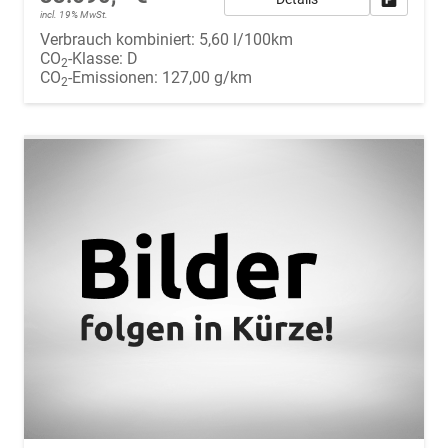
incl. 19% MwSt.
Verbrauch kombiniert:
5,60 l/100km
CO
-Klasse:
D
2
CO
-Emissionen:
127,00 g/km
2