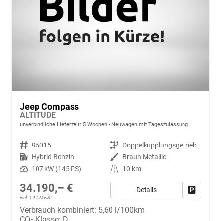
Jeep Compass
ALTITUDE
unverbindliche Lieferzeit:
5 Wochen
Neuwagen mit Tageszulassung
Fahrzeugnr.
95015
Getriebe
Doppelkupplungsgetriebe (DSG)
Kraftstoff
Hybrid Benzin
Außenfarbe
Braun Metallic
Leistung
107 kW (145 PS)
Kilometerstand
10 km
34.190,– €
Details
Fahrzeug
incl. 19% MwSt.
Verbrauch kombiniert:
5,60 l/100km
CO
-Klasse:
D