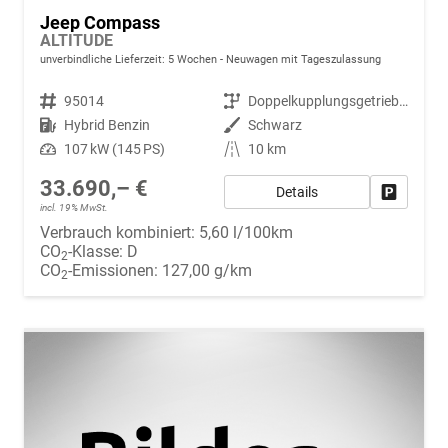
Jeep Compass
ALTITUDE
unverbindliche Lieferzeit:
5 Wochen
Neuwagen mit Tageszulassung
Fahrzeugnr.
95014
Getriebe
Doppelkupplungsgetriebe (DSG)
Kraftstoff
Hybrid Benzin
Außenfarbe
Schwarz
Leistung
107 kW (145 PS)
Kilometerstand
10 km
33.690,– €
Details
Fahrzeug
incl. 19% MwSt.
Verbrauch kombiniert:
5,60 l/100km
CO
-Klasse:
D
2
CO
-Emissionen:
127,00 g/km
2