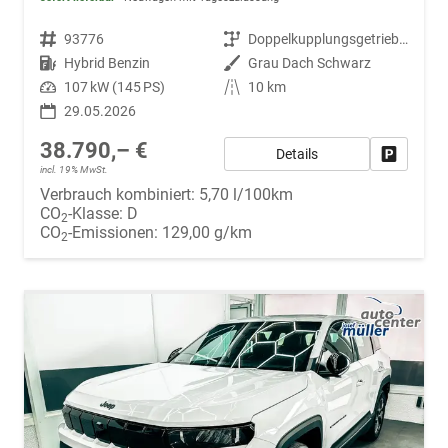
Fahrzeugnr.
93776
Getriebe
Doppelkupplungsgetriebe (DSG)
Kraftstoff
Hybrid Benzin
Außenfarbe
Grau Dach Schwarz
Leistung
107 kW (145 PS)
Kilometerstand
10 km
29.05.2026
38.790,– €
Details
Fahrzeug
incl. 19% MwSt.
Verbrauch kombiniert:
5,70 l/100km
CO
-Klasse:
D
2
CO
-Emissionen:
129,00 g/km
2