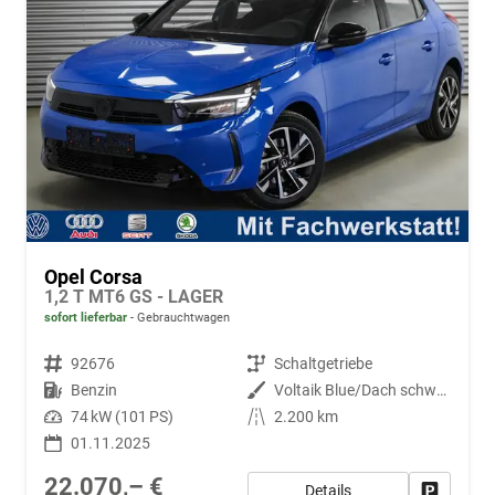
Opel Corsa
1,2 T MT6 GS - LAGER
sofort lieferbar
Gebrauchtwagen
Fahrzeugnr.
92676
Getriebe
Schaltgetriebe
Kraftstoff
Benzin
Außenfarbe
Voltaik Blue/Dach schwarz Metallic ()
Leistung
74 kW (101 PS)
Kilometerstand
2.200 km
01.11.2025
22.070,– €
Details
Fahrzeug