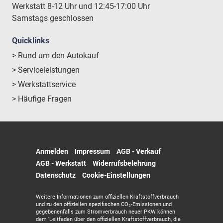
Werkstatt 8-12 Uhr und 12:45-17:00 Uhr
Samstags geschlossen
Quicklinks
> Rund um den Autokauf
> Serviceleistungen
> Werkstattservice
> Häufige Fragen
Anmelden
Impressum
AGB - Verkauf
AGB - Werkstatt
Widerrufsbelehrung
Datenschutz
Cookie-Einstellungen
Weitere Informationen zum offiziellen Kraftstoffverbrauch
und zu den offiziellen spezifischen CO
-Emissionen und
2
gegebenenfalls zum Stromverbrauch neuer PKW können
dem 'Leitfaden über den offiziellen Kraftstoffverbrauch, die