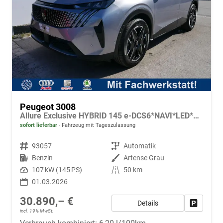
Peugeot 3008
Allure Exclusive HYBRID 145 e-DCS6*NAVI*LED*PDC*360*KAMERA*TEMPOMAT*19-ZOLL-ALU
sofort lieferbar
Fahrzeug mit Tageszulassung
Fahrzeugnr.
93057
Getriebe
Automatik
Kraftstoff
Benzin
Außenfarbe
Artense Grau
Leistung
107 kW (145 PS)
Kilometerstand
50 km
01.03.2026
30.890,– €
Details
Fahrzeug
incl. 19% MwSt.