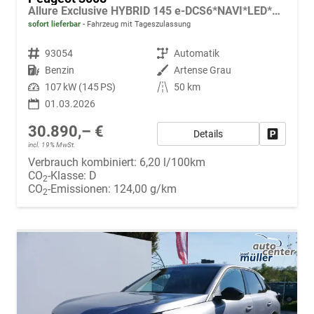
Allure Exclusive HYBRID 145 e-DCS6*NAVI*LED*PDC*360*KAMERA*TEMPOMAT*19-ZOLL-ALU
sofort lieferbar
Fahrzeug mit Tageszulassung
Fahrzeugnr.
93054
Getriebe
Automatik
Kraftstoff
Benzin
Außenfarbe
Artense Grau
Leistung
107 kW (145 PS)
Kilometerstand
50 km
01.03.2026
30.890,– €
Details
Fahrzeug
incl. 19% MwSt.
Verbrauch kombiniert:
6,20 l/100km
CO
-Klasse:
D
2
CO
-Emissionen:
124,00 g/km
2