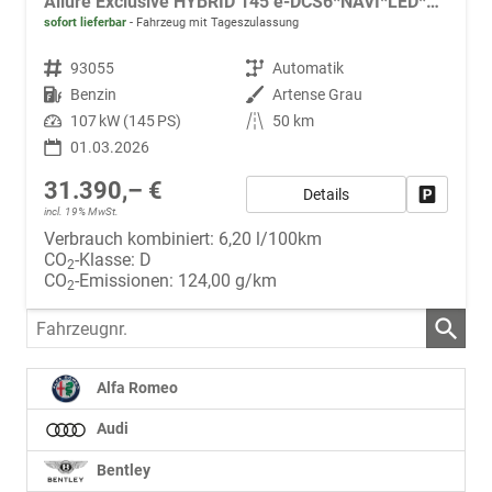
Allure Exclusive HYBRID 145 e-DCS6*NAVI*LED*PDC*360*KAMERA*TEMPOMAT*19-ZOLL-ALU
sofort lieferbar
Fahrzeug mit Tageszulassung
Fahrzeugnr.
93055
Getriebe
Automatik
Kraftstoff
Benzin
Außenfarbe
Artense Grau
Leistung
107 kW (145 PS)
Kilometerstand
50 km
01.03.2026
31.390,– €
Details
Fahrzeug
incl. 19% MwSt.
Verbrauch kombiniert:
6,20 l/100km
CO
-Klasse:
D
2
CO
-Emissionen:
124,00 g/km
2
Fahrzeugnr.
Alfa Romeo
Audi
Bentley