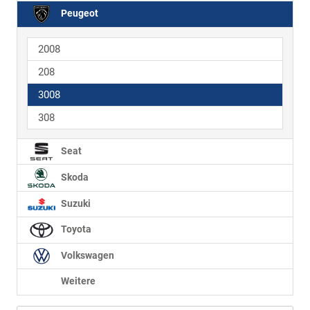
Peugeot
2008
208
3008
308
Seat
Skoda
Suzuki
Toyota
Volkswagen
Weitere