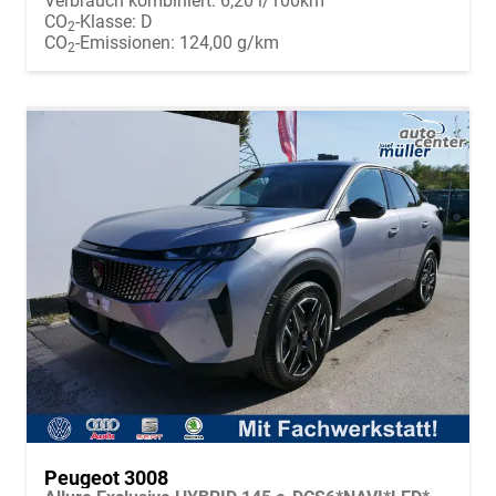
Verbrauch kombiniert:
6,20 l/100km
CO
-Klasse:
D
2
CO
-Emissionen:
124,00 g/km
2
Peugeot 3008