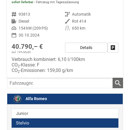
sofort lieferbar
Fahrzeug mit Tageszulassung
Fahrzeugnr.
93813
Getriebe
Automatik
Kraftstoff
Diesel
Außenfarbe
Rot 414
Leistung
154 kW (209 PS)
Kilometerstand
650 km
30.10.2024
40.790,– €
Details
Fahrzeug
incl. 19% MwSt.
Verbrauch kombiniert:
6,10 l/100km
CO
-Klasse:
F
2
CO
-Emissionen:
159,00 g/km
2
Fahrzeugnr.
Alfa Romeo
Junior
Stelvio