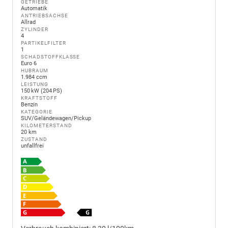
GETRIEBE
Automatik
ANTRIEBSACHSE
Allrad
ZYLINDER
4
PARTIKELFILTER
1
SCHADSTOFFKLASSE
Euro 6
HUBRAUM
1.984 ccm
LEISTUNG
150 kW (204 PS)
KRAFTSTOFF
Benzin
KATEGORIE
SUV/Geländewagen/Pickup
KILOMETERSTAND
20 km
ZUSTAND
unfallfrei