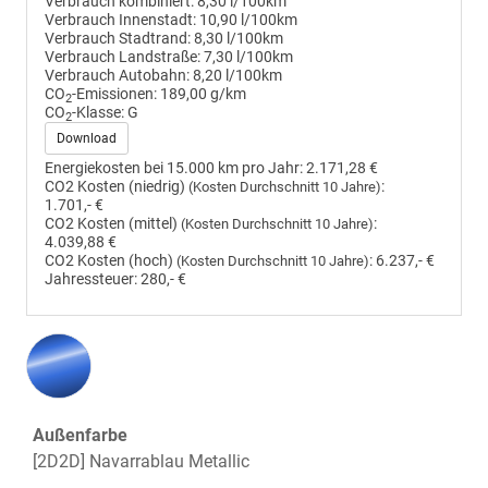
Verbrauch kombiniert:
8,30 l/100km
Verbrauch Innenstadt:
10,90 l/100km
Verbrauch Stadtrand:
8,30 l/100km
Verbrauch Landstraße:
7,30 l/100km
Verbrauch Autobahn:
8,20 l/100km
CO
-Emissionen:
189,00 g/km
2
CO
-Klasse:
G
2
Download
Energiekosten bei 15.000 km pro Jahr:
2.171,28 €
CO2 Kosten (niedrig)
:
(Kosten Durchschnitt 10 Jahre)
1.701,- €
CO2 Kosten (mittel)
:
(Kosten Durchschnitt 10 Jahre)
4.039,88 €
CO2 Kosten (hoch)
:
6.237,- €
(Kosten Durchschnitt 10 Jahre)
Jahressteuer:
280,- €
Außenfarbe
[2D2D] Navarrablau Metallic