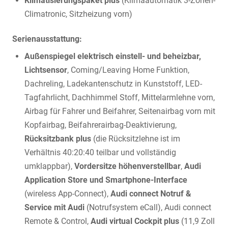
Klimatisierungspaket plus
(Klimaautomatik 3-Zonen-
Climatronic, Sitzheizung vorn)
Serienausstattung:
Außenspiegel elektrisch einstell- und beheizbar,
Lichtsensor
, Coming/Leaving Home Funktion,
Dachreling, Ladekantenschutz in Kunststoff, LED-
Tagfahrlicht, Dachhimmel Stoff, Mittelarmlehne vorn,
Airbag für Fahrer und Beifahrer, Seitenairbag vorn mit
Kopfairbag, Beifahrerairbag-Deaktivierung,
Rücksitzbank plus
(die Rücksitzlehne ist im
Verhältnis 40:20:40 teilbar und vollständig
umklappbar),
Vordersitze höhenverstellbar
,
Audi
Application Store und Smartphone-Interface
(wireless App-Connect),
Audi connect Notruf &
Service mit Audi
(Notrufsystem eCall), Audi connect
Remote & Control,
Audi virtual Cockpit plus
(11,9 Zoll