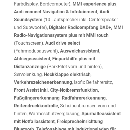
Farbdisplay, Bordcomputer),
MMI experience plus,
Audi connect Navigation & Infotainment, Audi
Soundsystem
(10 Lautsprecher inkl. Centerspeaker
und Subwoofer),
Digitaler Radioempfang DAB+, MMI
Radio-Navigationssystem plus mit MMI touch
(Touchscreen),
Audi drive select
(Fahrmodusauswahl),
Ausweichassistent,
Abbiegeassistent
,
Einparkhilfe plus mit
Distanzanzeige
(ParkPilot vorn und hinten),
Servolenkung,
Heckklappe elektrisch
,
Verkehrszeichenerkennung
, Isofix Beifahrersitz,
Front Assist inkl. City-Notbremsfunktion,
Fußgängererkennung, Radfahrererkennung,
Reifendruckkontrolle
, Scheibenbremsen vorn und
hinten, Wärmeschutzverglasung,
Spurhalteassistent
mit Notfallassistent, Freisprecheinrichtung
Bluetooth, Telefonablage mit induktionsladen für