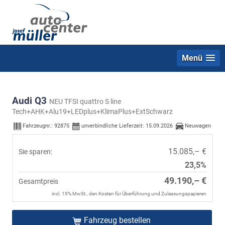
Menü
Audi Q3
NEU TFSI quattro S line
Tech+AHK+Alu19+LEDplus+KlimaPlus+ExtSchwarz
Fahrzeugnr.:
92875
unverbindliche Lieferzeit:
15.09.2026
Neuwagen
15.085,– €
Sie sparen:
23,5%
49.190,– €
Gesamtpreis
incl. 19% MwSt., den Kosten für Überführung und Zulassungspapieren
Fahrzeug bestellen