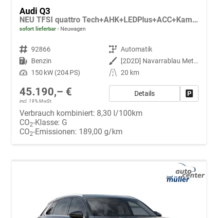
Audi Q3
NEU TFSI quattro Tech+AHK+LEDPlus+ACC+Kamera+Alu18+Volllack
sofort lieferbar
Neuwagen
Fahrzeugnr.
92866
Getriebe
Automatik
Kraftstoff
Benzin
Außenfarbe
[2D2D] Navarrablau Metallic
Leistung
150 kW (204 PS)
Kilometerstand
20 km
45.190,– €
Details
Fahrzeug
incl. 19% MwSt.
Verbrauch kombiniert:
8,30 l/100km
CO
-Klasse:
G
2
CO
-Emissionen:
189,00 g/km
2