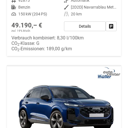
Fahrzeugnr.
92875
Getriebe
Automatik
Kraftstoff
Benzin
Außenfarbe
[2D2D] Navarrablau Metallic
Leistung
150 kW (204 PS)
Kilometerstand
20 km
49.190,– €
Details
Fahrzeug
incl. 19% MwSt.
Verbrauch kombiniert:
8,30 l/100km
CO
-Klasse:
G
2
CO
-Emissionen:
189,00 g/km
2