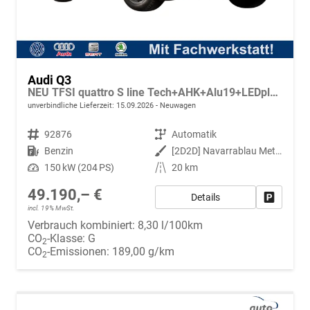
Audi Q3
NEU TFSI quattro S line Tech+AHK+Alu19+LEDplus+KlimaPlus+ExtSchwarz
unverbindliche Lieferzeit:
15.09.2026
Neuwagen
Fahrzeugnr.
92876
Getriebe
Automatik
Kraftstoff
Benzin
Außenfarbe
[2D2D] Navarrablau Metallic
Leistung
150 kW (204 PS)
Kilometerstand
20 km
49.190,– €
Details
Fahrzeug
incl. 19% MwSt.
Verbrauch kombiniert:
8,30 l/100km
CO
-Klasse:
G
2
CO
-Emissionen:
189,00 g/km
2