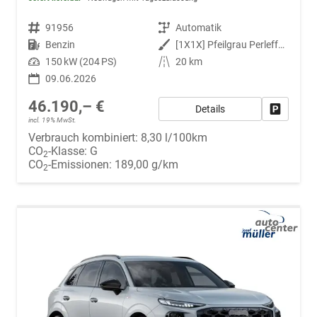
Fahrzeugnr.
91956
Getriebe
Automatik
Kraftstoff
Benzin
Außenfarbe
[1X1X] Pfeilgrau Perleffekt
Leistung
150 kW (204 PS)
Kilometerstand
20 km
09.06.2026
46.190,– €
Details
Fahrzeug
incl. 19% MwSt.
Verbrauch kombiniert:
8,30 l/100km
CO
-Klasse:
G
2
CO
-Emissionen:
189,00 g/km
2