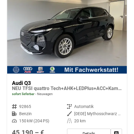
Audi Q3
NEU TFSI quattro Tech+AHK+LEDPlus+ACC+Kamera+Alu18+Volllack
sofort lieferbar
Neuwagen
Fahrzeugnr.
92865
Getriebe
Automatik
Kraftstoff
Benzin
Außenfarbe
[0E0E] Mythosschwarz Metallic
Leistung
150 kW (204 PS)
Kilometerstand
20 km
45.190,– €
Details
Fahrzeug