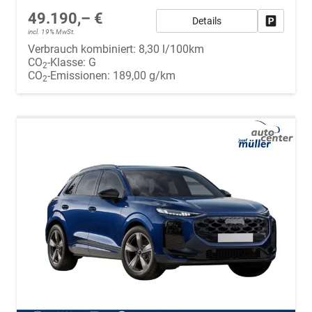
49.190,– €
Details
Fahrzeug
incl. 19% MwSt.
Verbrauch kombiniert:
8,30 l/100km
CO
-Klasse:
G
2
CO
-Emissionen:
189,00 g/km
2