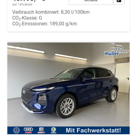
incl. 19% MwSt.
Verbrauch kombiniert:
8,30 l/100km
CO
-Klasse:
G
2
CO
-Emissionen:
189,00 g/km
2