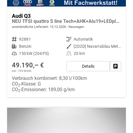
Audi Q3
NEU TFSI quattro S line Tech+AHK+Alu19+LEDplus+KlimaPlus+ExtSchwarz
unverbindliche Lieferzeit:
15.12.2026
Neuwagen
Fahrzeugnr.
92881
Getriebe
Automatik
Kraftstoff
Benzin
Außenfarbe
[2D2D] Navarrablau Metallic
Leistung
150 kW (204 PS)
Kilometerstand
20 km
49.190,– €
Details
Fahrzeug
incl. 19% MwSt.
Verbrauch kombiniert:
8,30 l/100km
CO
-Klasse:
G
2
CO
-Emissionen:
189,00 g/km
2