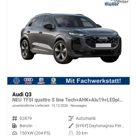
Audi Q3
NEU TFSI quattro S line Tech+AHK+Alu19+LEDplus+KlimaPlus+ExtSchwarz
unverbindliche Lieferzeit:
15.12.2026
Neuwagen
Fahrzeugnr.
92879
Getriebe
Automatik
Kraftstoff
Benzin
Außenfarbe
[6Y6Y] Daytonagrau Perleffekt
Leistung
150 kW (204 PS)
Kilometerstand
20 km