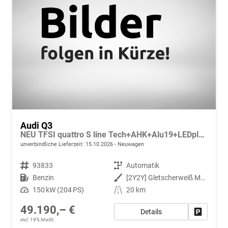
Audi Q3
NEU TFSI quattro S line Tech+AHK+Alu19+LEDplus+KlimaPlus+ExtSchwarz
unverbindliche Lieferzeit:
15.10.2026
Neuwagen
Fahrzeugnr.
93833
Getriebe
Automatik
Kraftstoff
Benzin
Außenfarbe
[2Y2Y] Gletscherweiß Metallic
Leistung
150 kW (204 PS)
Kilometerstand
20 km
49.190,– €
Details
Fahrzeug
incl. 19% MwSt.