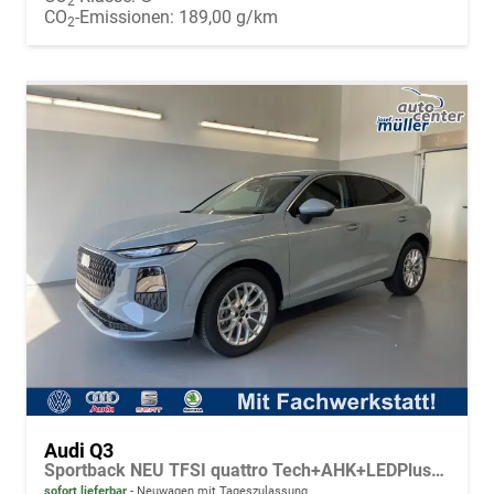
2
CO
-Emissionen:
189,00 g/km
2
Audi Q3
Sportback NEU TFSI quattro Tech+AHK+LEDPlus+ACC+Kamera+Alu18+Volllack
sofort lieferbar
Neuwagen mit Tageszulassung