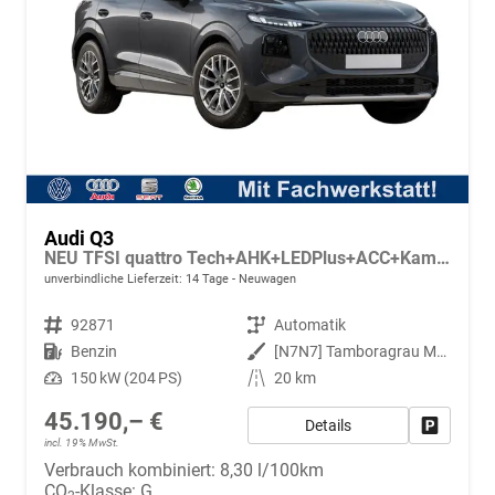
Audi Q3
NEU TFSI quattro Tech+AHK+LEDPlus+ACC+Kamera+Alu18+Volllack
unverbindliche Lieferzeit:
14 Tage
Neuwagen
Fahrzeugnr.
92871
Getriebe
Automatik
Kraftstoff
Benzin
Außenfarbe
[N7N7] Tamboragrau Metallic
Leistung
150 kW (204 PS)
Kilometerstand
20 km
45.190,– €
Details
Fahrzeug
incl. 19% MwSt.
Verbrauch kombiniert:
8,30 l/100km
CO
-Klasse:
G