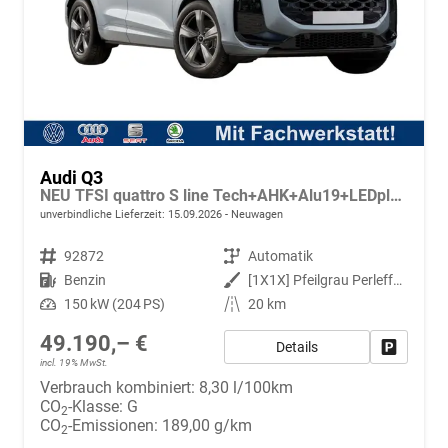
Audi Q3
NEU TFSI quattro S line Tech+AHK+Alu19+LEDplus+KlimaPlus+ExtSchwarz
unverbindliche Lieferzeit:
15.09.2026
Neuwagen
Fahrzeugnr.
92872
Getriebe
Automatik
Kraftstoff
Benzin
Außenfarbe
[1X1X] Pfeilgrau Perleffekt
Leistung
150 kW (204 PS)
Kilometerstand
20 km
49.190,– €
Details
Fahrzeug
incl. 19% MwSt.
Verbrauch kombiniert:
8,30 l/100km
CO
-Klasse:
G
2
CO
-Emissionen:
189,00 g/km
2