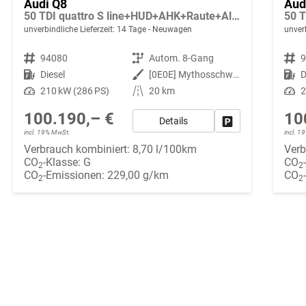
Audi Q8
Aud
50 TDI quattro S line+HUD+AHK+Raute+Alu23+OLED+Pano+Massage+Standheiz+Black+GV5
unverbindliche Lieferzeit:
14 Tage
Neuwagen
unverb
Fahrzeugnr.
94080
Getriebe
Autom. 8-Gang
Fahrzeugnr.
Kraftstoff
Diesel
Außenfarbe
[0E0E] Mythosschwarz Metallic
Kraftstoff
D
Leistung
210 kW (286 PS)
Kilometerstand
20 km
Leistung
2
100.190,– €
10
Details
Fahrzeug parken
incl. 19% MwSt.
incl. 
Verbrauch kombiniert:
8,70 l/100km
Verb
CO
-Klasse:
G
CO
2
2
CO
-Emissionen:
229,00 g/km
CO
2
2