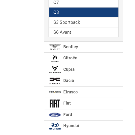
Q7
Q8
S3 Sportback
S6 Avant
Bentley
Citroën
Cupra
Dacia
Etrusco
Fiat
Ford
Hyundai