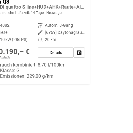
i Q8
50 TDI quattro S line+HUD+AHK+Raute+Alu23+OLED+Pano+Massage+Standheiz+Black+GV5
indliche Lieferzeit:
14 Tage
Neuwagen
94082
Getriebe
Autom. 8-Gang
iesel
Außenfarbe
[6Y6Y] Daytonagrau Perleffekt
10 kW (286 PS)
Kilometerstand
20 km
0.190,– €
Details
Fahrzeug parken
19% MwSt.
rauch kombiniert:
8,70 l/100km
-Klasse:
G
-Emissionen:
229,00 g/km