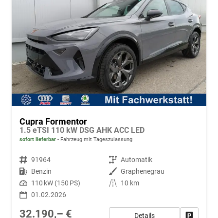
Cupra Formentor
1.5 eTSI 110 kW DSG AHK ACC LED
sofort lieferbar
Fahrzeug mit Tageszulassung
Fahrzeugnr.
91964
Getriebe
Automatik
Kraftstoff
Benzin
Außenfarbe
Graphenegrau
Leistung
110 kW (150 PS)
Kilometerstand
10 km
01.02.2026
32.190,– €
Details
Fahrzeug