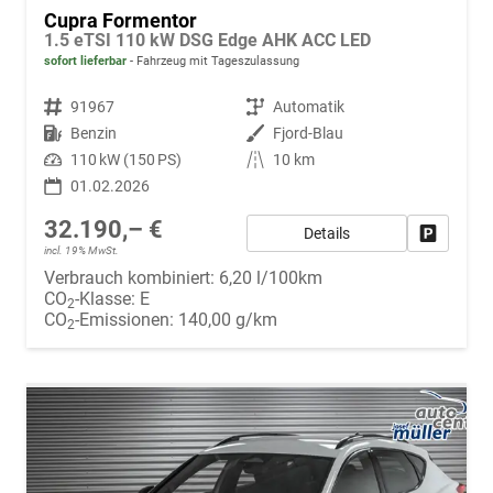
Cupra Formentor
1.5 eTSI 110 kW DSG Edge AHK ACC LED
sofort lieferbar
Fahrzeug mit Tageszulassung
Fahrzeugnr.
91967
Getriebe
Automatik
Kraftstoff
Benzin
Außenfarbe
Fjord-Blau
Leistung
110 kW (150 PS)
Kilometerstand
10 km
01.02.2026
32.190,– €
Details
Fahrzeug
incl. 19% MwSt.
Verbrauch kombiniert:
6,20 l/100km
CO
-Klasse:
E
2
CO
-Emissionen:
140,00 g/km
2