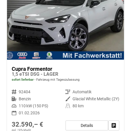
Cupra Formentor
1,5 eTSI DSG - LAGER
sofort lieferbar
Fahrzeug mit Tageszulassung
Fahrzeugnr.
92404
Getriebe
Automatik
Kraftstoff
Benzin
Außenfarbe
Glacial White Metallic (2Y)
Leistung
110 kW (150 PS)
Kilometerstand
80 km
01.02.2026
32.590,– €
Details
Fahrzeug
incl. 19% MwSt.