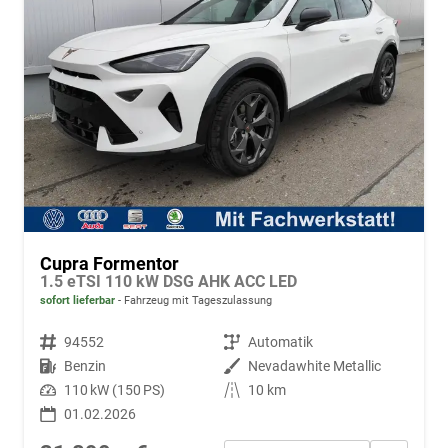
Cupra Formentor
1.5 eTSI 110 kW DSG AHK ACC LED
sofort lieferbar
Fahrzeug mit Tageszulassung
Fahrzeugnr.
94552
Getriebe
Automatik
Kraftstoff
Benzin
Außenfarbe
Nevadawhite Metallic
Leistung
110 kW (150 PS)
Kilometerstand
10 km
01.02.2026