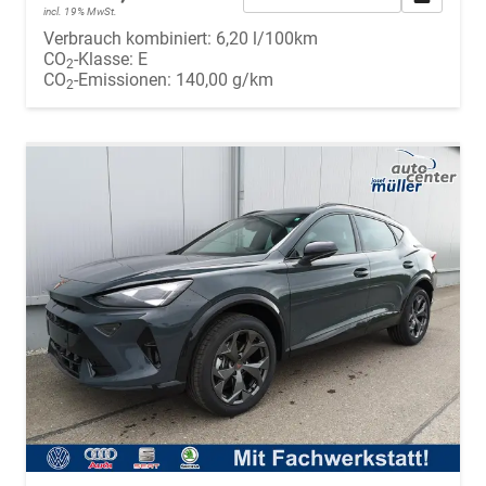
incl. 19% MwSt.
Verbrauch kombiniert:
6,20 l/100km
CO
-Klasse:
E
2
CO
-Emissionen:
140,00 g/km
2