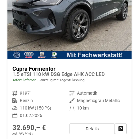
Cupra Formentor
1.5 eTSI 110 kW DSG Edge AHK ACC LED
sofort lieferbar
Fahrzeug mit Tageszulassung
Fahrzeugnr.
91971
Getriebe
Automatik
Kraftstoff
Benzin
Außenfarbe
Magneticgrau Metallic
Leistung
110 kW (150 PS)
Kilometerstand
10 km
01.02.2026
32.690,– €
Details
Fahrzeug
incl. 19% MwSt.