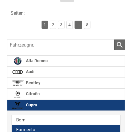
Seiten:
1
2
3
4
...
8
Fahrzeugnr.
Alfa Romeo
Audi
Bentley
Citroën
Cupra
Born
Formentor