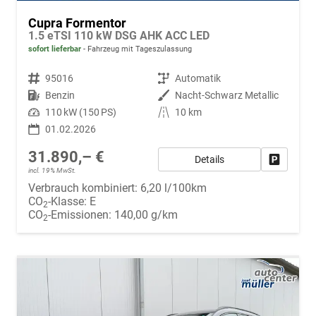
Cupra Formentor
1.5 eTSI 110 kW DSG AHK ACC LED
sofort lieferbar
Fahrzeug mit Tageszulassung
Fahrzeugnr.
95016
Getriebe
Automatik
Kraftstoff
Benzin
Außenfarbe
Nacht-Schwarz Metallic
Leistung
110 kW (150 PS)
Kilometerstand
10 km
01.02.2026
31.890,– €
Details
Fahrzeug
incl. 19% MwSt.
Verbrauch kombiniert:
6,20 l/100km
CO
-Klasse:
E
2
CO
-Emissionen:
140,00 g/km
2