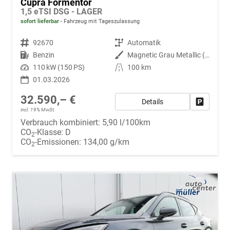
Cupra Formentor
1,5 eTSI DSG - LAGER
sofort lieferbar
Fahrzeug mit Tageszulassung
Fahrzeugnr.
92670
Getriebe
Automatik
Kraftstoff
Benzin
Außenfarbe
Magnetic Grau Metallic (S7)
Leistung
110 kW (150 PS)
Kilometerstand
100 km
01.03.2026
32.590,– €
Details
Fahrzeug
incl. 19% MwSt.
Verbrauch kombiniert:
5,90 l/100km
CO
-Klasse:
D
2
CO
-Emissionen:
134,00 g/km
2