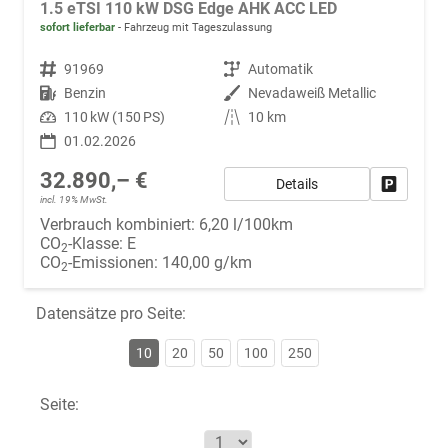
1.5 eTSI 110 kW DSG Edge AHK ACC LED
sofort lieferbar
Fahrzeug mit Tageszulassung
Fahrzeugnr.
91969
Getriebe
Automatik
Kraftstoff
Benzin
Außenfarbe
Nevadaweiß Metallic
Leistung
110 kW (150 PS)
Kilometerstand
10 km
01.02.2026
32.890,– €
Details
Fahrzeug
incl. 19% MwSt.
Verbrauch kombiniert:
6,20 l/100km
CO
-Klasse:
E
2
CO
-Emissionen:
140,00 g/km
2
Datensätze pro Seite:
10
20
50
100
250
Seite: