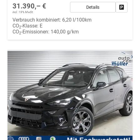
31.390,– €
Details
Fahrzeug
incl. 19% MwSt.
Verbrauch kombiniert:
6,20 l/100km
CO
-Klasse:
E
2
CO
-Emissionen:
140,00 g/km
2