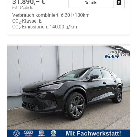
31.890,– €
Details
Fahrzeug
incl. 19% MwSt.
Verbrauch kombiniert:
6,20 l/100km
CO
-Klasse:
E
2
CO
-Emissionen:
140,00 g/km
2