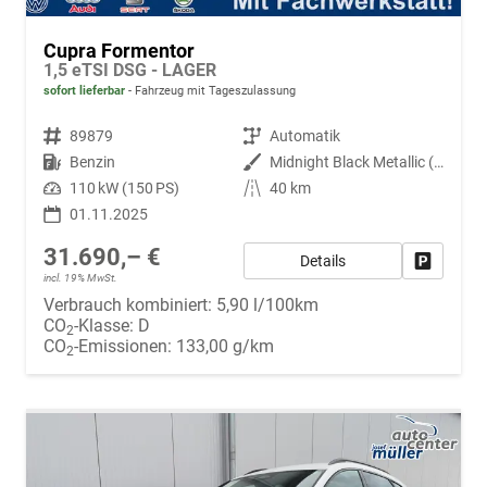
Cupra Formentor
1,5 eTSI DSG - LAGER
sofort lieferbar
Fahrzeug mit Tageszulassung
Fahrzeugnr.
89879
Getriebe
Automatik
Kraftstoff
Benzin
Außenfarbe
Midnight Black Metallic (0E)
Leistung
110 kW (150 PS)
Kilometerstand
40 km
01.11.2025
31.690,– €
Details
Fahrzeug
incl. 19% MwSt.
Verbrauch kombiniert:
5,90 l/100km
CO
-Klasse:
D
2
CO
-Emissionen:
133,00 g/km
2