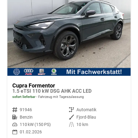
Cupra Formentor
1.5 eTSI 110 kW DSG AHK ACC LED
sofort lieferbar
Fahrzeug mit Tageszulassung
Fahrzeugnr.
91946
Getriebe
Automatik
Kraftstoff
Benzin
Außenfarbe
Fjord-Blau
Leistung
110 kW (150 PS)
Kilometerstand
10 km
01.02.2026