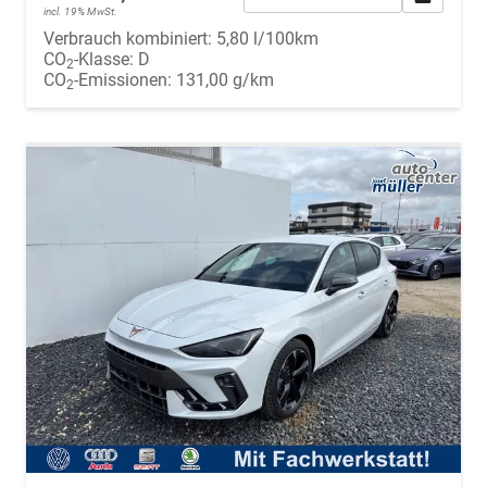
incl. 19% MwSt.
Verbrauch kombiniert:
5,80 l/100km
CO
-Klasse:
D
2
CO
-Emissionen:
131,00 g/km
2