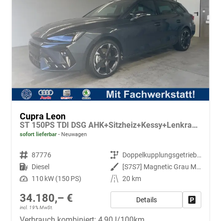
Cupra Leon
ST 150PS TDI DSG AHK+Sitzheiz+Kessy+Lenkradheiz+eHeck+Kamera+Alu18
sofort lieferbar
Neuwagen
Fahrzeugnr.
87776
Getriebe
Doppelkupplungsgetriebe (DSG)
Kraftstoff
Diesel
Außenfarbe
[S7S7] Magnetic Grau Metallic
Leistung
110 kW (150 PS)
Kilometerstand
20 km
34.180,– €
Details
Fahrzeug
incl. 19% MwSt.
Verbrauch kombiniert:
4,90 l/100km