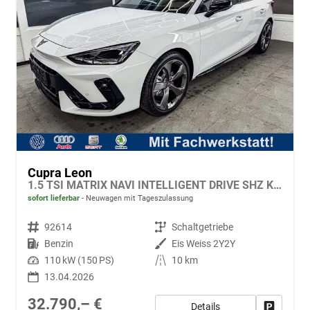
Cupra Leon
1.5 TSI MATRIX NAVI INTELLIGENT DRIVE SHZ KEYLESS
sofort lieferbar
Neuwagen mit Tageszulassung
Fahrzeugnr.
92614
Getriebe
Schaltgetriebe
Kraftstoff
Benzin
Außenfarbe
Eis Weiss 2Y2Y
Leistung
110 kW (150 PS)
Kilometerstand
10 km
13.04.2026
32.790,– €
Details
Fahrzeug