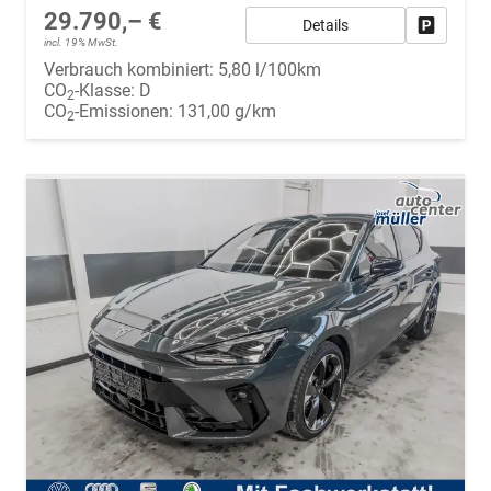
29.790,– €
Details
Fahrzeug
incl. 19% MwSt.
Verbrauch kombiniert:
5,80 l/100km
CO
-Klasse:
D
2
CO
-Emissionen:
131,00 g/km
2