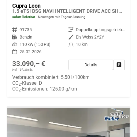
Cupra Leon
1.5 eTSI DSG NAVI INTELLIGENT DRIVE ACC SHZ KEYLESS
sofort lieferbar
Neuwagen mit Tageszulassung
Fahrzeugnr.
91735
Getriebe
Doppelkupplungsgetriebe (DSG)
Kraftstoff
Benzin
Außenfarbe
Eis Weiss 2Y2Y
Leistung
110 kW (150 PS)
Kilometerstand
10 km
25.02.2026
33.090,– €
Details
Fahrzeug
incl. 19% MwSt.
Verbrauch kombiniert:
5,50 l/100km
CO
-Klasse:
D
2
CO
-Emissionen:
125,00 g/km
2