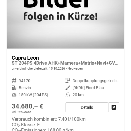
Cupra Leon
ST 204PS 4Drive AHK+Mamera+Matrix+Navi+GV4+Kessy+Parklenk+Alarm
unverbindliche Lieferzeit:
15.10.2026
Neuwagen
Fahrzeugnr.
94170
Getriebe
Doppelkupplungsgetriebe (DSG)
Kraftstoff
Benzin
Außenfarbe
[9K9K] Fiord Blau
Leistung
150 kW (204 PS)
Kilometerstand
20 km
34.680,– €
Details
Fahrzeug
incl. 19% MwSt.
Verbrauch kombiniert:
7,40 l/100km
CO
-Klasse:
F
2
CO
-Emissionen:
168,00 g/km