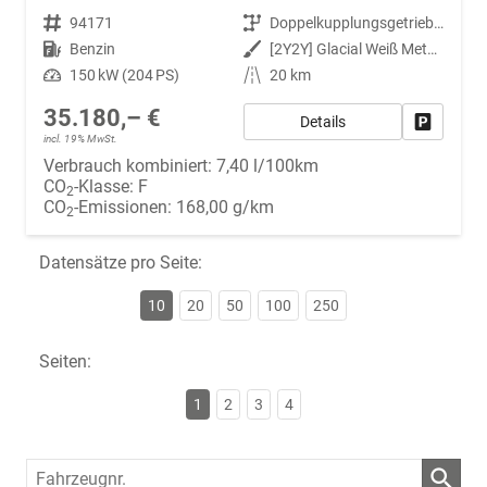
Fahrzeugnr.
94171
Getriebe
Doppelkupplungsgetriebe (DSG)
Kraftstoff
Benzin
Außenfarbe
[2Y2Y] Glacial Weiß Metallic
Leistung
150 kW (204 PS)
Kilometerstand
20 km
35.180,– €
Details
Fahrzeug
incl. 19% MwSt.
Verbrauch kombiniert:
7,40 l/100km
CO
-Klasse:
F
2
CO
-Emissionen:
168,00 g/km
2
Datensätze pro Seite:
10
20
50
100
250
Seiten:
1
2
3
4
Fahrzeugnr.