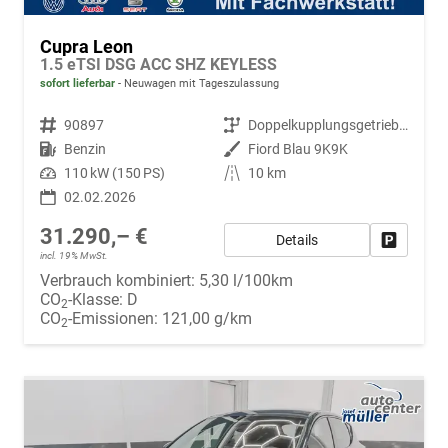
Cupra Leon
1.5 eTSI DSG ACC SHZ KEYLESS
sofort lieferbar
Neuwagen mit Tageszulassung
Fahrzeugnr.
90897
Getriebe
Doppelkupplungsgetriebe (DSG)
Kraftstoff
Benzin
Außenfarbe
Fiord Blau 9K9K
Leistung
110 kW (150 PS)
Kilometerstand
10 km
02.02.2026
31.290,– €
Details
Fahrzeug
incl. 19% MwSt.
Verbrauch kombiniert:
5,30 l/100km
CO
-Klasse:
D
2
CO
-Emissionen:
121,00 g/km
2