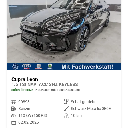
Cupra Leon
1.5 TSI NAVI ACC SHZ KEYLESS
sofort lieferbar
Neuwagen mit Tageszulassung
Fahrzeugnr.
90898
Getriebe
Schaltgetriebe
Kraftstoff
Benzin
Außenfarbe
Schwarz Metallic 0E0E
Leistung
110 kW (150 PS)
Kilometerstand
10 km
02.02.2026