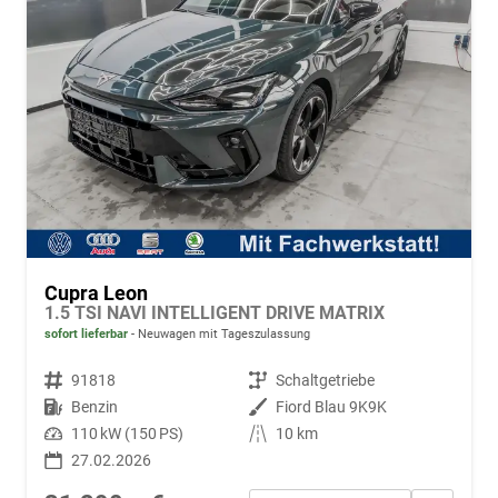
Cupra Leon
1.5 TSI NAVI INTELLIGENT DRIVE MATRIX
sofort lieferbar
Neuwagen mit Tageszulassung
Fahrzeugnr.
91818
Getriebe
Schaltgetriebe
Kraftstoff
Benzin
Außenfarbe
Fiord Blau 9K9K
Leistung
110 kW (150 PS)
Kilometerstand
10 km
27.02.2026