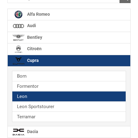
Alfa Romeo
Audi
Bentley
Citroën
Cupra
Born
Formentor
Leon
Leon Sportstourer
Terramar
Dacia