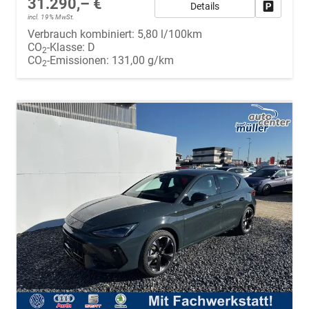
31.290,– €
Details
Fahrzeug
incl. 19% MwSt.
Verbrauch kombiniert:
5,80 l/100km
CO
-Klasse:
D
2
CO
-Emissionen:
131,00 g/km
2