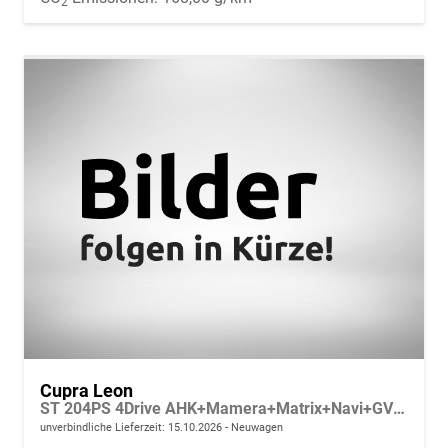
2
Cupra Leon
ST 204PS 4Drive AHK+Mamera+Matrix+Navi+GV4+Kessy+Parklenk+Alarm
unverbindliche Lieferzeit:
15.10.2026
Neuwagen