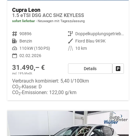
Cupra Leon
1.5 eTSI DSG ACC SHZ KEYLESS
sofort lieferbar
Neuwagen mit Tageszulassung
Fahrzeugnr.
90896
Getriebe
Doppelkupplungsgetriebe (DSG)
Kraftstoff
Benzin
Außenfarbe
Fiord Blau 9K9K
Leistung
110 kW (150 PS)
Kilometerstand
10 km
02.02.2026
31.490,– €
Details
Fahrzeug
incl. 19% MwSt.
Verbrauch kombiniert:
5,40 l/100km
CO
-Klasse:
D
2
CO
-Emissionen:
122,00 g/km
2