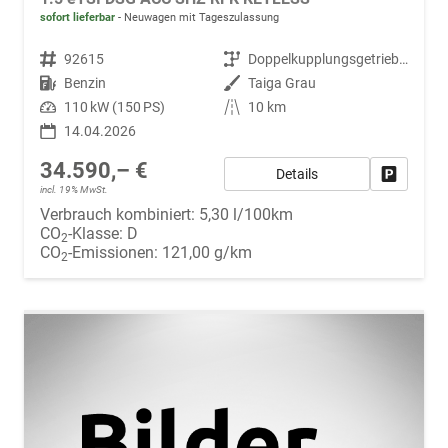
sofort lieferbar
Neuwagen mit Tageszulassung
Fahrzeugnr.
92615
Getriebe
Doppelkupplungsgetriebe (DSG)
Kraftstoff
Benzin
Außenfarbe
Taiga Grau
Leistung
110 kW (150 PS)
Kilometerstand
10 km
14.04.2026
34.590,– €
Details
Fahrzeug
incl. 19% MwSt.
Verbrauch kombiniert:
5,30 l/100km
CO
-Klasse:
D
2
CO
-Emissionen:
121,00 g/km
2