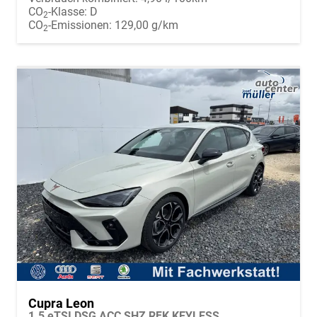
CO
-Klasse:
D
2
CO
-Emissionen:
129,00 g/km
2
Cupra Leon
1.5 eTSI DSG ACC SHZ RFK KEYLESS