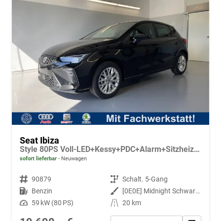
Seat Ibiza
Style 80PS Voll-LED+Kessy+PDC+Alarm+Sitzheizung+Kamera+App-Connect
sofort lieferbar
Neuwagen
Fahrzeugnr.
90879
Getriebe
Schalt. 5-Gang
Kraftstoff
Benzin
Außenfarbe
[0E0E] Midnight Schwarz Metallic
Leistung
59 kW (80 PS)
Kilometerstand
20 km