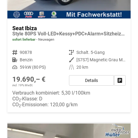
Seat Ibiza
Style 80PS Voll-LED+Kessy+PDC+Alarm+Sitzheizung+Kamera+App-Connect
sofort lieferbar
Neuwagen
Fahrzeugnr.
90878
Getriebe
Schalt. 5-Gang
Kraftstoff
Benzin
Außenfarbe
[S7S7] Magnetic Grau Metallic
Leistung
59 kW (80 PS)
Kilometerstand
20 km
19.690,– €
Details
Fahrzeug
incl. 19% MwSt.
Verbrauch kombiniert:
5,30 l/100km
CO
-Klasse:
D
2
CO
-Emissionen:
120,00 g/km
2