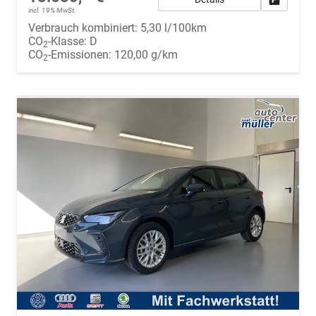
incl. 19% MwSt.
Verbrauch kombiniert:
5,30 l/100km
CO
-Klasse:
D
2
CO
-Emissionen:
120,00 g/km
2