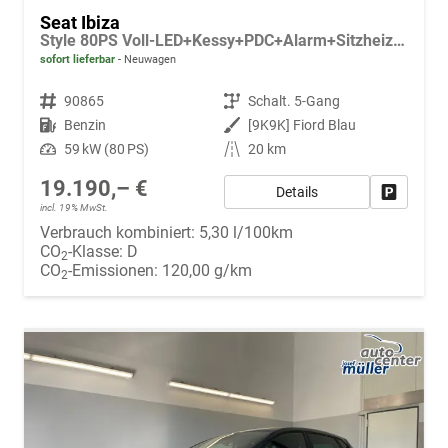
Seat Ibiza
Style 80PS Voll-LED+Kessy+PDC+Alarm+Sitzheizung+Kamera+App-Connect
sofort lieferbar
Neuwagen
Fahrzeugnr.
90865
Getriebe
Schalt. 5-Gang
Kraftstoff
Benzin
Außenfarbe
[9K9K] Fiord Blau
Leistung
59 kW (80 PS)
Kilometerstand
20 km
19.190,– €
Details
Fahrzeug
incl. 19% MwSt.
Verbrauch kombiniert:
5,30 l/100km
CO
-Klasse:
D
2
CO
-Emissionen:
120,00 g/km
2