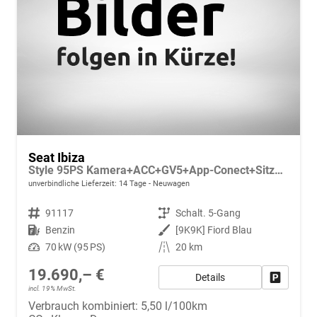
Seat Ibiza
Style 95PS Kamera+ACC+GV5+App-Conect+Sitzheizung+ParkPilot hinten
unverbindliche Lieferzeit:
14 Tage
Neuwagen
Fahrzeugnr.
91117
Getriebe
Schalt. 5-Gang
Kraftstoff
Benzin
Außenfarbe
[9K9K] Fiord Blau
Leistung
70 kW (95 PS)
Kilometerstand
20 km
19.690,– €
Details
Fahrzeug
incl. 19% MwSt.
Verbrauch kombiniert:
5,50 l/100km