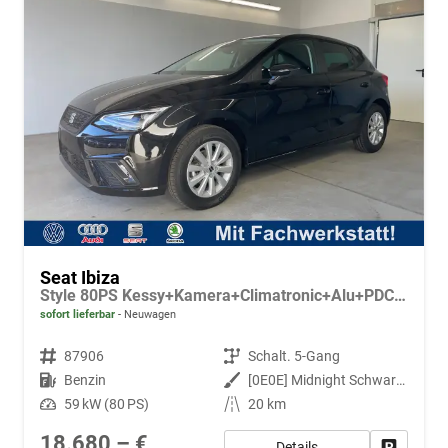
Seat Ibiza
Style 80PS Kessy+Kamera+Climatronic+Alu+PDCvohi+Sitzheiz+App-Connect+DAB
sofort lieferbar
Neuwagen
Fahrzeugnr.
87906
Getriebe
Schalt. 5-Gang
Kraftstoff
Benzin
Außenfarbe
[0E0E] Midnight Schwarz Metallic
Leistung
59 kW (80 PS)
Kilometerstand
20 km
18.680,– €
Details
Fahrzeug