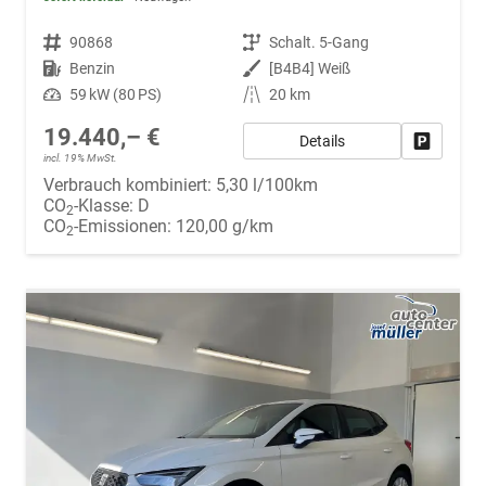
Fahrzeugnr.
90868
Getriebe
Schalt. 5-Gang
Kraftstoff
Benzin
Außenfarbe
[B4B4] Weiß
Leistung
59 kW (80 PS)
Kilometerstand
20 km
19.440,– €
Details
Fahrzeug
incl. 19% MwSt.
Verbrauch kombiniert:
5,30 l/100km
CO
-Klasse:
D
2
CO
-Emissionen:
120,00 g/km
2