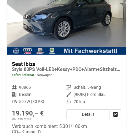
Seat Ibiza
Style 80PS Voll-LED+Kessy+PDC+Alarm+Sitzheizung+Kamera+App-Connect
sofort lieferbar
Neuwagen
Fahrzeugnr.
90866
Getriebe
Schalt. 5-Gang
Kraftstoff
Benzin
Außenfarbe
[9K9K] Fiord Blau
Leistung
59 kW (80 PS)
Kilometerstand
20 km
19.190,– €
Details
Fahrzeug
incl. 19% MwSt.
Verbrauch kombiniert:
5,30 l/100km
CO
-Klasse:
D