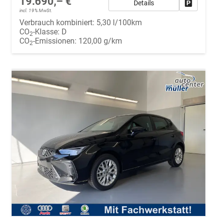
19.690,– €
Details
Fahrzeug
incl. 19% MwSt.
Verbrauch kombiniert:
5,30 l/100km
CO
-Klasse:
D
2
CO
-Emissionen:
120,00 g/km
2