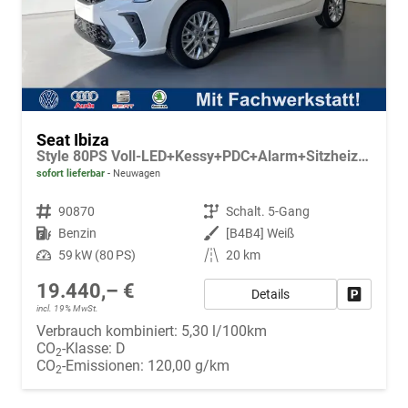
Seat Ibiza
Style 80PS Voll-LED+Kessy+PDC+Alarm+Sitzheizung+Kamera+App-Connect
sofort lieferbar
Neuwagen
Fahrzeugnr.
90870
Getriebe
Schalt. 5-Gang
Kraftstoff
Benzin
Außenfarbe
[B4B4] Weiß
Leistung
59 kW (80 PS)
Kilometerstand
20 km
19.440,– €
Details
Fahrzeug
incl. 19% MwSt.
Verbrauch kombiniert:
5,30 l/100km
CO
-Klasse:
D
2
CO
-Emissionen:
120,00 g/km
2