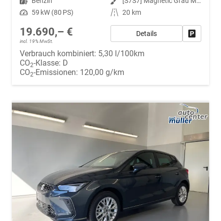
Kraftstoff
Benzin
Außenfarbe
[S7S7] Magnetic Grau Metallic
Leistung
59 kW (80 PS)
Kilometerstand
20 km
19.690,– €
Details
Fahrzeug
incl. 19% MwSt.
Verbrauch kombiniert:
5,30 l/100km
CO
-Klasse:
D
2
CO
-Emissionen:
120,00 g/km
2