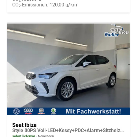
2
CO
-Emissionen:
120,00 g/km
2
Seat Ibiza
Style 80PS Voll-LED+Kessy+PDC+Alarm+Sitzheizung+Kamera+App-Connect
sofort lieferbar
Neuwagen