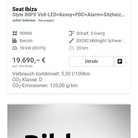
Seat Ibiza
Style 80PS Voll-LED+Kessy+PDC+Alarm+Sitzheizung+Kamera+App-Connect
sofort lieferbar
Neuwagen
Fahrzeugnr.
90880
Getriebe
Schalt. 5-Gang
Kraftstoff
Benzin
Außenfarbe
[0E0E] Midnight Schwarz Metallic
Leistung
59 kW (80 PS)
Kilometerstand
20 km
19.690,– €
Details
Fahrzeug
incl. 19% MwSt.
Verbrauch kombiniert:
5,30 l/100km
CO
-Klasse:
D
2
CO
-Emissionen:
120,00 g/km
2