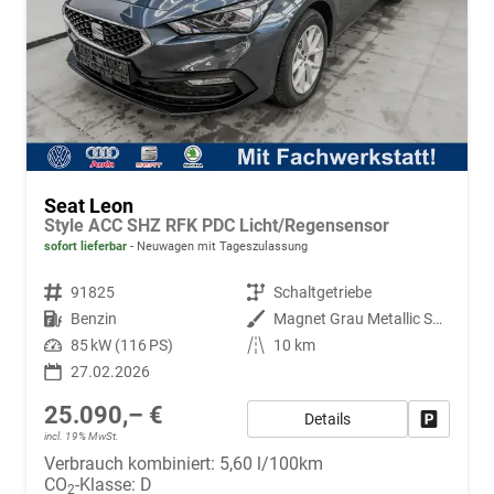
Seat Leon
Style ACC SHZ RFK PDC Licht/Regensensor
sofort lieferbar
Neuwagen mit Tageszulassung
Fahrzeugnr.
91825
Getriebe
Schaltgetriebe
Kraftstoff
Benzin
Außenfarbe
Magnet Grau Metallic S7S7
Leistung
85 kW (116 PS)
Kilometerstand
10 km
27.02.2026
25.090,– €
Details
Fahrzeug
incl. 19% MwSt.
Verbrauch kombiniert:
5,60 l/100km
CO
-Klasse:
D
2