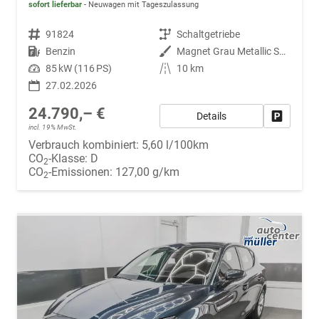
sofort lieferbar
Neuwagen mit Tageszulassung
Fahrzeugnr.
91824
Getriebe
Schaltgetriebe
Kraftstoff
Benzin
Außenfarbe
Magnet Grau Metallic S7S7
Leistung
85 kW (116 PS)
Kilometerstand
10 km
27.02.2026
24.790,– €
Details
Fahrzeug
incl. 19% MwSt.
Verbrauch kombiniert:
5,60 l/100km
CO
-Klasse:
D
2
CO
-Emissionen:
127,00 g/km
2