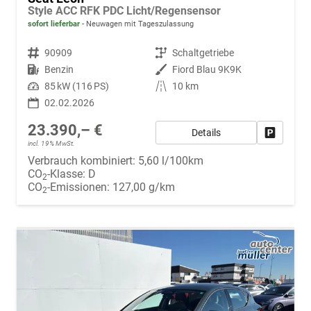
Style ACC RFK PDC Licht/Regensensor
sofort lieferbar
Neuwagen mit Tageszulassung
Fahrzeugnr.
90909
Getriebe
Schaltgetriebe
Kraftstoff
Benzin
Außenfarbe
Fiord Blau 9K9K
Leistung
85 kW (116 PS)
Kilometerstand
10 km
02.02.2026
23.390,– €
Details
Fahrzeug
incl. 19% MwSt.
Verbrauch kombiniert:
5,60 l/100km
CO
-Klasse:
D
2
CO
-Emissionen:
127,00 g/km
2