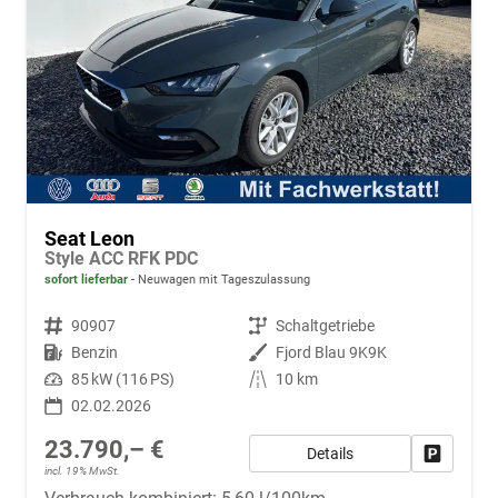
Seat Leon
Style ACC RFK PDC
sofort lieferbar
Neuwagen mit Tageszulassung
Fahrzeugnr.
90907
Getriebe
Schaltgetriebe
Kraftstoff
Benzin
Außenfarbe
Fjord Blau 9K9K
Leistung
85 kW (116 PS)
Kilometerstand
10 km
02.02.2026
23.790,– €
Details
Fahrzeug
incl. 19% MwSt.