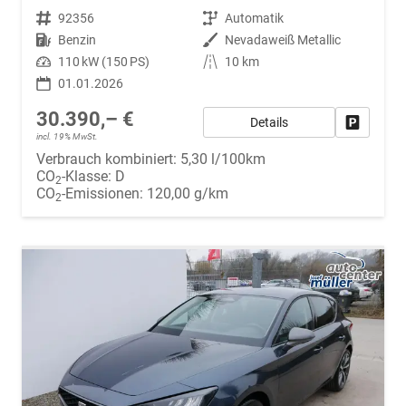
Fahrzeugnr.
92356
Getriebe
Automatik
Kraftstoff
Benzin
Außenfarbe
Nevadaweiß Metallic
Leistung
110 kW (150 PS)
Kilometerstand
10 km
01.01.2026
30.390,– €
Details
Fahrzeug
incl. 19% MwSt.
Verbrauch kombiniert:
5,30 l/100km
CO
-Klasse:
D
2
CO
-Emissionen:
120,00 g/km
2