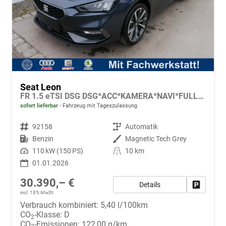
Seat Leon
FR 1.5 eTSI DSG DSG*ACC*KAMERA*NAVI*FULL-LINK*LENKRADHEIZUNG*3-ZONE KLIMAAUTOMATIK
sofort lieferbar
Fahrzeug mit Tageszulassung
Fahrzeugnr.
92158
Getriebe
Automatik
Kraftstoff
Benzin
Außenfarbe
Magnetic Tech Grey
Leistung
110 kW (150 PS)
Kilometerstand
10 km
01.01.2026
30.390,– €
Details
Fahrzeug
incl. 19% MwSt.
Verbrauch kombiniert:
5,40 l/100km
CO
-Klasse:
D
2
CO
-Emissionen:
122,00 g/km