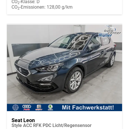
CO
-Klasse:
D
2
CO
-Emissionen:
128,00 g/km
2
Seat Leon
Style ACC RFK PDC Licht/Regensensor