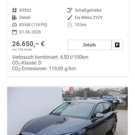
Fahrzeugnr.
93502
Getriebe
Schaltgetriebe
Kraftstoff
Diesel
Außenfarbe
Eis Weiss 2Y2Y
Leistung
85 kW (116 PS)
Kilometerstand
10 km
01.06.2026
26.650,– €
Details
Fahrzeug
incl. 19% MwSt.
Verbrauch kombiniert:
4,50 l/100km
CO
-Klasse:
D
2
CO
-Emissionen:
119,00 g/km
2