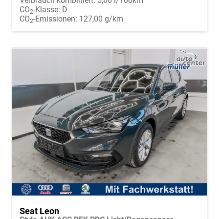
Verbrauch kombiniert:
5,60 l/100km
CO
-Klasse:
D
2
CO
-Emissionen:
127,00 g/km
2
Seat Leon