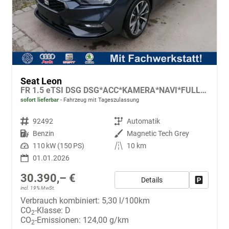
Seat Leon
FR 1.5 eTSI DSG DSG*ACC*KAMERA*NAVI*FULL-LINK*LENKRADHEIZUNG*3-ZONE KLIMAAUTOMATIK
sofort lieferbar
Fahrzeug mit Tageszulassung
Fahrzeugnr.
92492
Getriebe
Automatik
Kraftstoff
Benzin
Außenfarbe
Magnetic Tech Grey
Leistung
110 kW (150 PS)
Kilometerstand
10 km
01.01.2026
30.390,– €
Details
Fahrzeug
incl. 19% MwSt.
Verbrauch kombiniert:
5,30 l/100km
CO
-Klasse:
D
2
CO
-Emissionen:
124,00 g/km
2