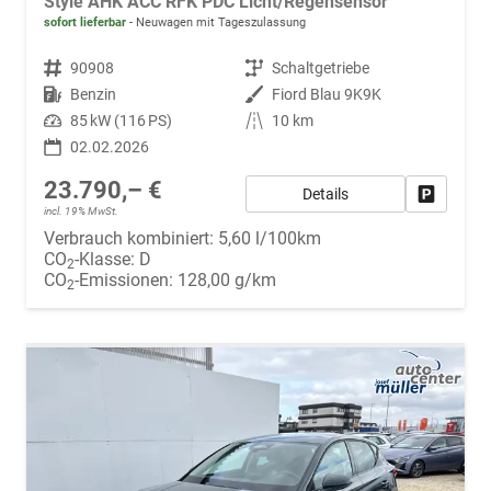
Style AHK ACC RFK PDC Licht/Regensensor
sofort lieferbar
Neuwagen mit Tageszulassung
Fahrzeugnr.
90908
Getriebe
Schaltgetriebe
Kraftstoff
Benzin
Außenfarbe
Fiord Blau 9K9K
Leistung
85 kW (116 PS)
Kilometerstand
10 km
02.02.2026
23.790,– €
Details
Fahrzeug
incl. 19% MwSt.
Verbrauch kombiniert:
5,60 l/100km
CO
-Klasse:
D
2
CO
-Emissionen:
128,00 g/km
2