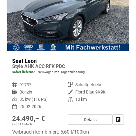
Seat Leon
Style AHK ACC RFK PDC
sofort lieferbar
Neuwagen mit Tageszulassung
Fahrzeugnr.
91737
Getriebe
Schaltgetriebe
Kraftstoff
Benzin
Außenfarbe
Fiord Blau 9K9K
Leistung
85 kW (116 PS)
Kilometerstand
10 km
25.02.2026
24.490,– €
Details
Fahrzeug
incl. 19% MwSt.
Verbrauch kombiniert:
5,60 l/100km