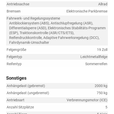
Antriebsachse
Allrad
Bremsen
Elektronische Parkbremse
Fahrwerk- und Regelungssysteme
Antiblockiersystem (ABS), Antischlupfregelung (ASR),
Differentialsperre (ASD), Elektronisches Stabilitäts-Programm
(ESP), Traktionskontrolle (ASR/CTS/ETS),
Reifendruckkontrolle, Adaptive Fahrwerksregelung (DCC),
Fahrdynamik-Umschalter
Felgengröße
19 Zoll
Felgentyp
Leichtmetallfelge
Reifentyp
Sommerreifen
Sonstiges
Anhängelast (gebremst)
2000 kg
Anhängelast (ungebremst)
750 kg
Antriebsart
Verbrennungsmotor (ICE)
Anzahl Sitzplätze
5