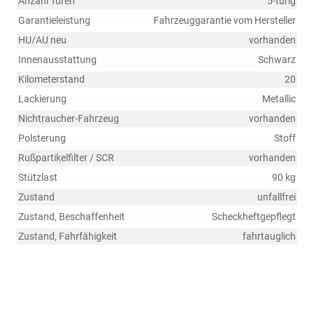
Anzahl Türen
5-türig
Garantieleistung
Fahrzeuggarantie vom Hersteller
HU/AU neu
vorhanden
Innenausstattung
Schwarz
Kilometerstand
20
Lackierung
Metallic
Nichtraucher-Fahrzeug
vorhanden
Polsterung
Stoff
Rußpartikelfilter / SCR
vorhanden
Stützlast
90 kg
Zustand
unfallfrei
Zustand, Beschaffenheit
Scheckheftgepflegt
Zustand, Fahrfähigkeit
fahrtauglich