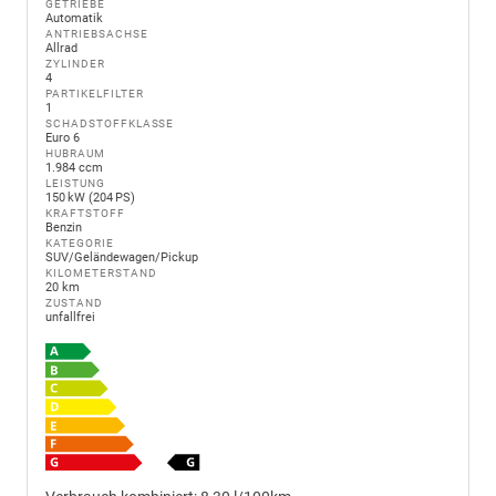
GETRIEBE
Automatik
ANTRIEBSACHSE
Allrad
ZYLINDER
4
PARTIKELFILTER
1
SCHADSTOFFKLASSE
Euro 6
HUBRAUM
1.984 ccm
LEISTUNG
150 kW (204 PS)
KRAFTSTOFF
Benzin
KATEGORIE
SUV/Geländewagen/Pickup
KILOMETERSTAND
20 km
ZUSTAND
unfallfrei