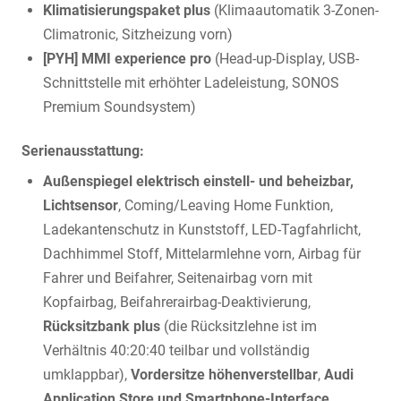
Klimatisierungspaket plus
(Klimaautomatik 3-Zonen-
Climatronic, Sitzheizung vorn)
[PYH] MMI experience pro
(Head-up-Display, USB-
Schnittstelle mit erhöhter Ladeleistung, SONOS
Premium Soundsystem)
Serienausstattung:
Außenspiegel elektrisch einstell- und beheizbar,
Lichtsensor
, Coming/Leaving Home Funktion,
Ladekantenschutz in Kunststoff, LED-Tagfahrlicht,
Dachhimmel Stoff, Mittelarmlehne vorn, Airbag für
Fahrer und Beifahrer, Seitenairbag vorn mit
Kopfairbag, Beifahrerairbag-Deaktivierung,
Rücksitzbank plus
(die Rücksitzlehne ist im
Verhältnis 40:20:40 teilbar und vollständig
umklappbar),
Vordersitze höhenverstellbar
,
Audi
Application Store und Smartphone-Interface