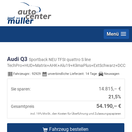
Menü
Audi Q3
Sportback NEU TFSI quattro S line
TechPro+HUD+Matrix+AHK+Alu19+KlimaPlus+ExtSchwarz+DCC
Fahrzeugnr.:
92929
unverbindliche Lieferzeit:
14 Tage
Neuwagen
14.815,– €
Sie sparen:
21,5%
54.190,– €
Gesamtpreis
incl. 19% MwSt., den Kosten für Überführung und Zulassungspapieren
Fahrzeug bestellen