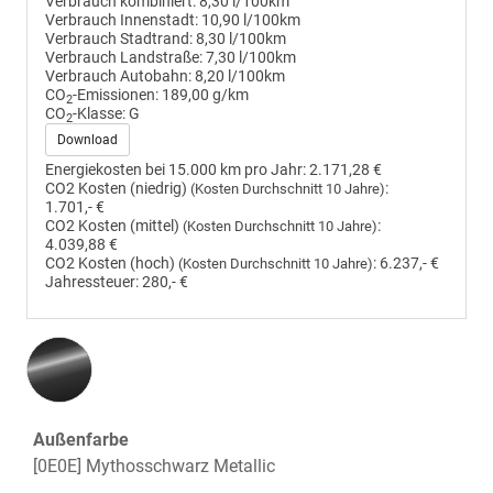
Verbrauch kombiniert:
8,30 l/100km
Verbrauch Innenstadt:
10,90 l/100km
Verbrauch Stadtrand:
8,30 l/100km
Verbrauch Landstraße:
7,30 l/100km
Verbrauch Autobahn:
8,20 l/100km
CO
-Emissionen:
189,00 g/km
2
CO
-Klasse:
G
2
Download
Energiekosten bei 15.000 km pro Jahr:
2.171,28 €
CO2 Kosten (niedrig)
:
(Kosten Durchschnitt 10 Jahre)
1.701,- €
CO2 Kosten (mittel)
:
(Kosten Durchschnitt 10 Jahre)
4.039,88 €
CO2 Kosten (hoch)
:
6.237,- €
(Kosten Durchschnitt 10 Jahre)
Jahressteuer:
280,- €
Außenfarbe
[0E0E] Mythosschwarz Metallic