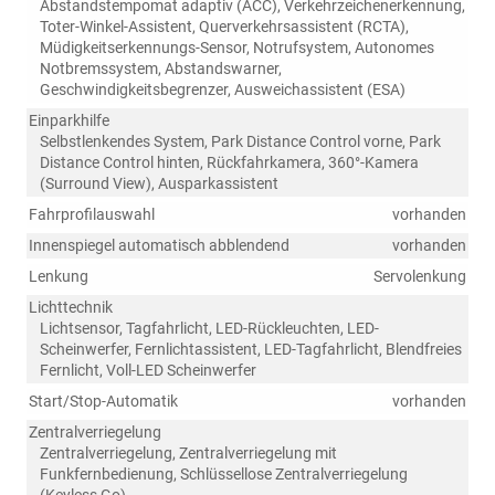
Abstandstempomat adaptiv (ACC), Verkehrzeichenerkennung,
Toter-Winkel-Assistent, Querverkehrsassistent (RCTA),
Müdigkeitserkennungs-Sensor, Notrufsystem, Autonomes
Notbremssystem, Abstandswarner,
Geschwindigkeitsbegrenzer, Ausweichassistent (ESA)
Einparkhilfe
Selbstlenkendes System, Park Distance Control vorne, Park
Distance Control hinten, Rückfahrkamera, 360°-Kamera
(Surround View), Ausparkassistent
Fahrprofilauswahl
vorhanden
Innenspiegel automatisch abblendend
vorhanden
Lenkung
Servolenkung
Lichttechnik
Lichtsensor, Tagfahrlicht, LED-Rückleuchten, LED-
Scheinwerfer, Fernlichtassistent, LED-Tagfahrlicht, Blendfreies
Fernlicht, Voll-LED Scheinwerfer
Start/Stop-Automatik
vorhanden
Zentralverriegelung
Zentralverriegelung, Zentralverriegelung mit
Funkfernbedienung, Schlüssellose Zentralverriegelung