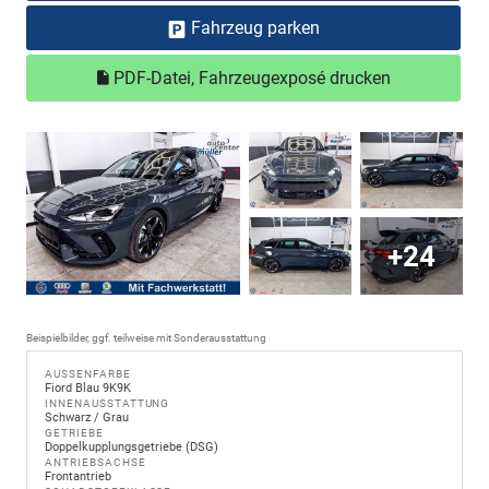
Fahrzeug parken
PDF-Datei, Fahrzeugexposé drucken
+24
Beispielbilder, ggf. teilweise mit Sonderausstattung
AUSSENFARBE
Fiord Blau 9K9K
INNENAUSSTATTUNG
Schwarz / Grau
GETRIEBE
Doppelkupplungsgetriebe (DSG)
ANTRIEBSACHSE
Frontantrieb