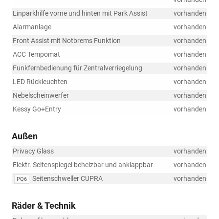
Einparkhilfe vorne und hinten mit Park Assist
vorhanden
Alarmanlage
vorhanden
Front Assist mit Notbrems Funktion
vorhanden
ACC Tempomat
vorhanden
Funkfernbedienung für Zentralverriegelung
vorhanden
LED Rückleuchten
vorhanden
Nebelscheinwerfer
vorhanden
Kessy Go+Entry
vorhanden
Außen
Privacy Glass
vorhanden
Elektr. Seitenspiegel beheizbar und anklappbar
vorhanden
Seitenschweller CUPRA
vorhanden
PQ6
Räder & Technik