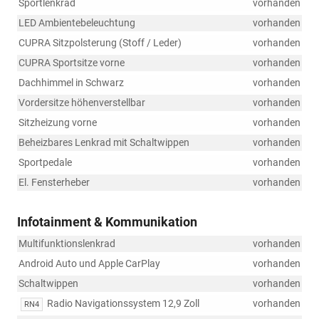
Sportlenkrad
vorhanden
LED Ambientebeleuchtung
vorhanden
CUPRA Sitzpolsterung (Stoff / Leder)
vorhanden
CUPRA Sportsitze vorne
vorhanden
Dachhimmel in Schwarz
vorhanden
Vordersitze höhenverstellbar
vorhanden
Sitzheizung vorne
vorhanden
Beheizbares Lenkrad mit Schaltwippen
vorhanden
Sportpedale
vorhanden
El. Fensterheber
vorhanden
Infotainment & Kommunikation
Multifunktionslenkrad
vorhanden
Android Auto und Apple CarPlay
vorhanden
Schaltwippen
vorhanden
Radio Navigationssystem 12,9 Zoll
vorhanden
RN4