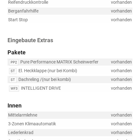
Reifendruckkontrolle
vorhanden
Berganfahrhilfe
vorhanden
Start Stop
vorhanden
Eingebaute Extras
Pakete
Pure Performance MATRIX Scheinwerfer
vorhanden
PP2
El. Heckklappe (nur bei Kombi)
vorhanden
ST
Dachreling /(nur bei kombi)
vorhanden
ST
INTELLIGENT DRIVE
vorhanden
WF3
Innen
Mittelarmlehne
vorhanden
3-Zonen Klimaautomatik
vorhanden
Lederlenkrad
vorhanden