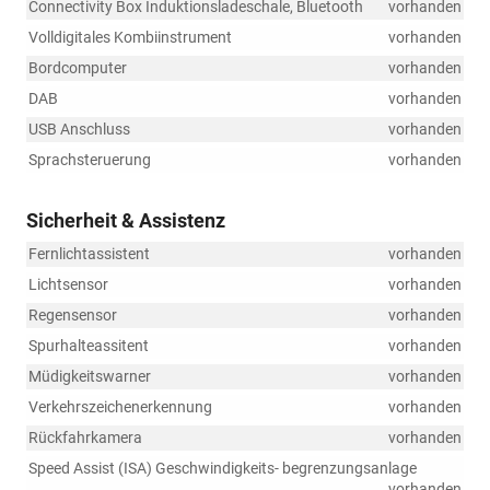
Connectivity Box Induktionsladeschale, Bluetooth
vorhanden
Volldigitales Kombiinstrument
vorhanden
Bordcomputer
vorhanden
DAB
vorhanden
USB Anschluss
vorhanden
Sprachsteruerung
vorhanden
Sicherheit & Assistenz
Fernlichtassistent
vorhanden
Lichtsensor
vorhanden
Regensensor
vorhanden
Spurhalteassitent
vorhanden
Müdigkeitswarner
vorhanden
Verkehrszeichenerkennung
vorhanden
Rückfahrkamera
vorhanden
Speed Assist (ISA) Geschwindigkeits- begrenzungsanlage
vorhanden