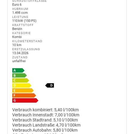
SCHADSTOFFKLASSE
Euro 6
HUBRAUM
1.498 ccm
LEISTUNG
110 kW (150 PS)
KRAFTSTOFF
Benzin
KATEGORIE
Kombi
KILOMETERSTAND
10 km
ERSTZULASSUNG
13.04.2026
ZUSTAND
unfallfrei
Verbrauch kombiniert:
5,40 l/100km
Verbrauch Innenstadt:
7,00 l/100km
Verbrauch Stadtrand:
5,10 l/100km
Verbrauch Landstraße:
4,70 l/100km
Verbrauch Autobahn:
5,80 l/100km