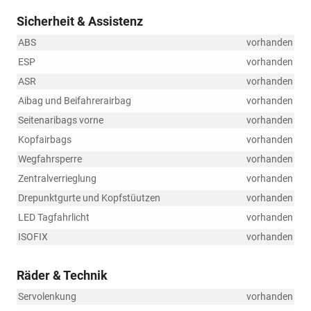
Sicherheit & Assistenz
ABS
vorhanden
ESP
vorhanden
ASR
vorhanden
Aibag und Beifahrerairbag
vorhanden
Seitenaribags vorne
vorhanden
Kopfairbags
vorhanden
Wegfahrsperre
vorhanden
Zentralverrieglung
vorhanden
Drepunktgurte und Kopfstüutzen
vorhanden
LED Tagfahrlicht
vorhanden
ISOFIX
vorhanden
Räder & Technik
Servolenkung
vorhanden