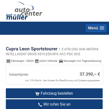
Menü
Cupra Leon Sportstourer
1.5 eTSI DSG AHK MATRIX
INTELLIGENT DRIVE KEYLESS RFK ACC PDC SHZ
Fahrzeugnr.:
92623
sofort lieferbar
Neuwagen mit Tageszulassung
37.390,– €
Gesamtpreis
incl. 19% MwSt., den Kosten für Überführung und Zulassungspapieren
Fahrzeug bestellen
Wir rufen Sie an