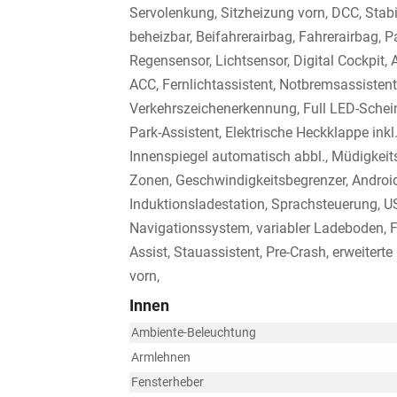
Servolenkung, Sitzheizung vorn, DCC, Stabi
beheizbar, Beifahrerairbag, Fahrerairbag, Pa
Regensensor, Lichtsensor, Digital Cockp
ACC, Fernlichtassistent, Notbremsassistent,
Verkehrszeichenerkennung, Full LED-Schein
Park-Assistent, Elektrische Heckklappe inkl
Innenspiegel automatisch abbl., Müdigkei
Zonen, Geschwindigkeitsbegrenzer, Android 
Induktionsladestation, Sprachsteuerung, U
Navigationssystem, variabler Ladeboden, Fu
Assist, Stauassistent, Pre-Crash, erweitert
vorn,
Innen
Ambiente-Beleuchtung
Armlehnen
Fensterheber