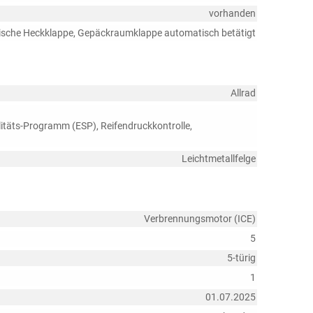
vorhanden
rische Heckklappe, Gepäckraumklappe automatisch betätigt
Allrad
litäts-Programm (ESP), Reifendruckkontrolle,
Leichtmetallfelge
Verbrennungsmotor (ICE)
5
5-türig
1
01.07.2025