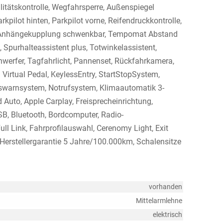
litätskontrolle, Wegfahrsperre, Außenspiegel
rkpilot hinten, Parkpilot vorne, Reifendruckkontrolle,
it, Anhängekupplung schwenkbar, Tempomat Abstand
 Spurhalteassistent plus, Totwinkelassistent,
werfer, Tagfahrlicht, Pannenset, Rückfahrkamera,
. Virtual Pedal, KeylessEntry, StartStopSystem,
tswarnsystem, Notrufsystem, Klimaautomatik 3-
Auto, Apple Carplay, Freisprecheinrichtung,
SB, Bluetooth, Bordcomputer, Radio-
ll Link, Fahrprofilauswahl, Cerenomy Light, Exit
e Herstellergarantie 5 Jahre/100.000km, Schalensitze
vorhanden
Mittelarmlehne
elektrisch