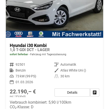
Hyundai i30 Kombi
1,0 T-GDI DCT - LAGER
sofort lieferbar
Fahrzeug mit Tageszulassung
Fahrzeugnr.
92501
Getriebe
Automatik
Kraftstoff
Benzin
Außenfarbe
Atlas White Uni ()
Leistung
73 kW (99 PS)
Kilometerstand
30 km
01.03.2026
22.190,– €
Details
Fahrzeug
incl. 19% MwSt.
Verbrauch kombiniert:
5,90 l/100km
CO
-Klasse:
D
2