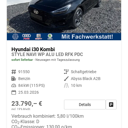
Hyundai i30 Kombi
STYLE NAVI WP ALU LED RFK PDC
sofort lieferbar
Neuwagen mit Tageszulassung
Fahrzeugnr.
91550
Getriebe
Schaltgetriebe
Kraftstoff
Benzin
Außenfarbe
Abyss Black A2B
Leistung
84 kW (115 PS)
Kilometerstand
10 km
25.03.2026
23.790,– €
Details
Fahrzeug
incl. 19% MwSt.
Verbrauch kombiniert:
5,80 l/100km
CO
-Klasse:
D
2
CO
-Emissionen:
130,00 g/km