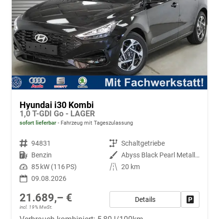
Hyundai i30 Kombi
1,0 T-GDI Go - LAGER
sofort lieferbar
Fahrzeug mit Tageszulassung
Fahrzeugnr.
94831
Getriebe
Schaltgetriebe
Kraftstoff
Benzin
Außenfarbe
Abyss Black Pearl Metallic ()
Leistung
85 kW (116 PS)
Kilometerstand
20 km
09.08.2026
21.689,– €
Details
Fahrzeug
incl. 19% MwSt.