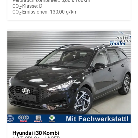
Verbrauch kombiniert:
5,80 l/100km
CO
-Klasse:
D
2
CO
-Emissionen:
130,00 g/km
2
Hyundai i30 Kombi