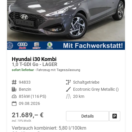
Hyundai i30 Kombi
1,0 T-GDI Go - LAGER
sofort lieferbar
Fahrzeug mit Tageszulassung
Fahrzeugnr.
94833
Getriebe
Schaltgetriebe
Kraftstoff
Benzin
Außenfarbe
Ecotronic Grey Metallic ()
Leistung
85 kW (116 PS)
Kilometerstand
20 km
09.08.2026
21.689,– €
Details
Fahrzeug
incl. 19% MwSt.
Verbrauch kombiniert:
5,80 l/100km