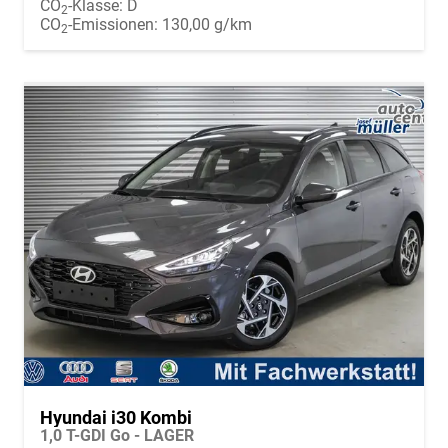
CO
-Klasse:
D
2
CO
-Emissionen:
130,00 g/km
2
Hyundai i30 Kombi
1,0 T-GDI Go - LAGER