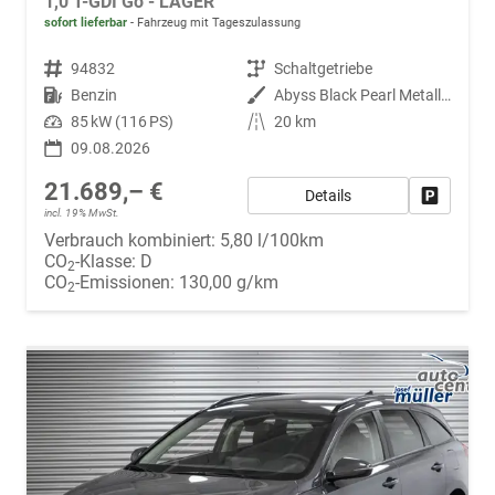
1,0 T-GDI Go - LAGER
sofort lieferbar
Fahrzeug mit Tageszulassung
Fahrzeugnr.
94832
Getriebe
Schaltgetriebe
Kraftstoff
Benzin
Außenfarbe
Abyss Black Pearl Metallic ()
Leistung
85 kW (116 PS)
Kilometerstand
20 km
09.08.2026
21.689,– €
Details
Fahrzeug
incl. 19% MwSt.
Verbrauch kombiniert:
5,80 l/100km
CO
-Klasse:
D
2
CO
-Emissionen:
130,00 g/km
2