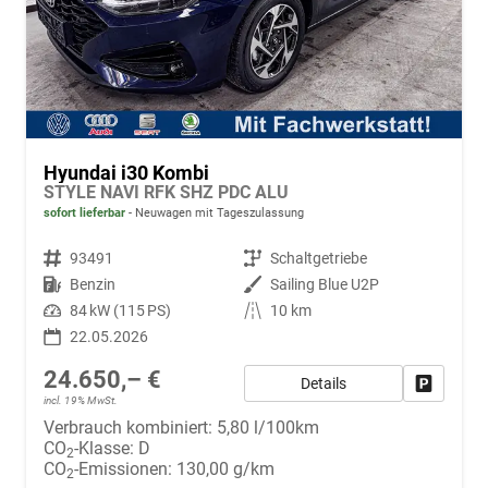
Hyundai i30 Kombi
STYLE NAVI RFK SHZ PDC ALU
sofort lieferbar
Neuwagen mit Tageszulassung
Fahrzeugnr.
93491
Getriebe
Schaltgetriebe
Kraftstoff
Benzin
Außenfarbe
Sailing Blue U2P
Leistung
84 kW (115 PS)
Kilometerstand
10 km
22.05.2026
24.650,– €
Details
Fahrzeug
incl. 19% MwSt.
Verbrauch kombiniert:
5,80 l/100km
CO
-Klasse:
D
2
CO
-Emissionen:
130,00 g/km
2