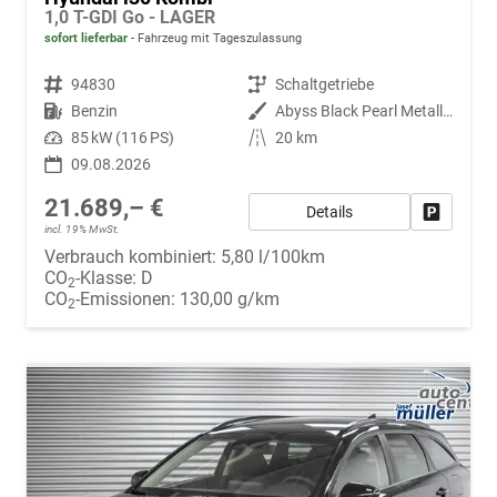
1,0 T-GDI Go - LAGER
sofort lieferbar
Fahrzeug mit Tageszulassung
Fahrzeugnr.
94830
Getriebe
Schaltgetriebe
Kraftstoff
Benzin
Außenfarbe
Abyss Black Pearl Metallic ()
Leistung
85 kW (116 PS)
Kilometerstand
20 km
09.08.2026
21.689,– €
Details
Fahrzeug
incl. 19% MwSt.
Verbrauch kombiniert:
5,80 l/100km
CO
-Klasse:
D
2
CO
-Emissionen:
130,00 g/km
2