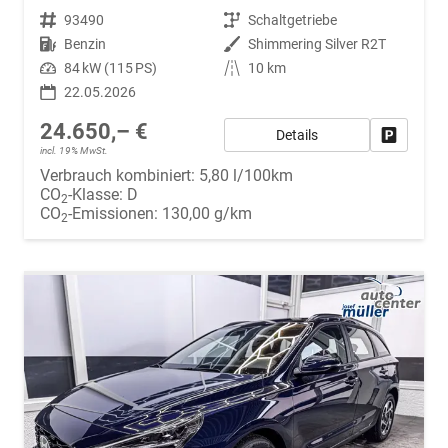
Fahrzeugnr.
93490
Getriebe
Schaltgetriebe
Kraftstoff
Benzin
Außenfarbe
Shimmering Silver R2T
Leistung
84 kW (115 PS)
Kilometerstand
10 km
22.05.2026
24.650,– €
Details
Fahrzeug
incl. 19% MwSt.
Verbrauch kombiniert:
5,80 l/100km
CO
-Klasse:
D
2
CO
-Emissionen:
130,00 g/km
2