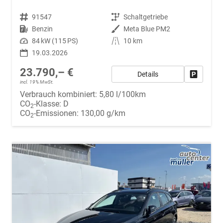
Fahrzeugnr.
91547
Getriebe
Schaltgetriebe
Kraftstoff
Benzin
Außenfarbe
Meta Blue PM2
Leistung
84 kW (115 PS)
Kilometerstand
10 km
19.03.2026
23.790,– €
Details
Fahrzeug
incl. 19% MwSt.
Verbrauch kombiniert:
5,80 l/100km
CO
-Klasse:
D
2
CO
-Emissionen:
130,00 g/km
2