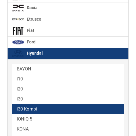
Dacia
Etrusco
Fiat
Ford
Hyundai
BAYON
i10
i20
i30
i30 Kombi
IONIQ 5
KONA