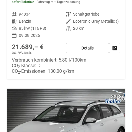
sofort lieferbar
Fahrzeug mit Tageszulassung
Fahrzeugnr.
94834
Getriebe
Schaltgetriebe
Kraftstoff
Benzin
Außenfarbe
Ecotronic Grey Metallic ()
Leistung
85 kW (116 PS)
Kilometerstand
20 km
09.08.2026
21.689,– €
Details
Fahrzeug
incl. 19% MwSt.
Verbrauch kombiniert:
5,80 l/100km
CO
-Klasse:
D
2
CO
-Emissionen:
130,00 g/km
2