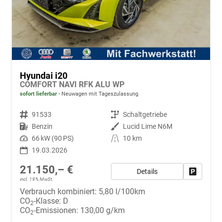
Hyundai i20
COMFORT NAVI RFK ALU WP
sofort lieferbar
Neuwagen mit Tageszulassung
Fahrzeugnr.
91533
Getriebe
Schaltgetriebe
Kraftstoff
Benzin
Außenfarbe
Lucid Lime N6M
Leistung
66 kW (90 PS)
Kilometerstand
10 km
19.03.2026
21.150,– €
Details
Fahrzeug
incl. 19% MwSt.
Verbrauch kombiniert:
5,80 l/100km
CO
-Klasse:
D
2
CO
-Emissionen:
130,00 g/km
2