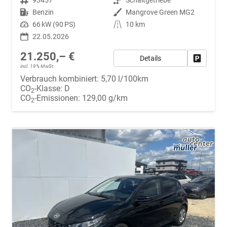
Kraftstoff
Benzin
Außenfarbe
Mangrove Green MG2
Leistung
66 kW (90 PS)
Kilometerstand
10 km
22.05.2026
21.250,– €
Details
Fahrzeug
incl. 19% MwSt.
Verbrauch kombiniert:
5,70 l/100km
CO
-Klasse:
D
2
CO
-Emissionen:
129,00 g/km
2