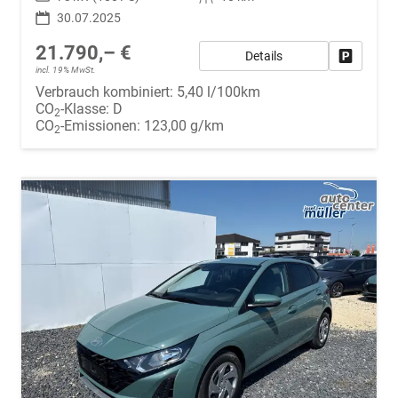
30.07.2025
21.790,– €
Details
Fahrzeug
incl. 19% MwSt.
Verbrauch kombiniert:
5,40 l/100km
CO
-Klasse:
D
2
CO
-Emissionen:
123,00 g/km
2