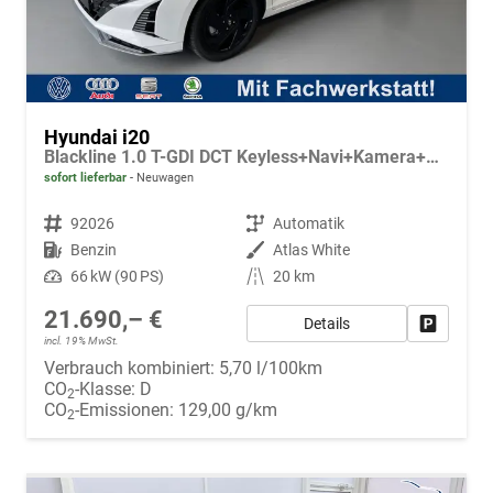
Hyundai i20
Blackline 1.0 T-GDI DCT Keyless+Navi+Kamera+Sitzheiz+Alu16+Klimaautomatik
sofort lieferbar
Neuwagen
Fahrzeugnr.
92026
Getriebe
Automatik
Kraftstoff
Benzin
Außenfarbe
Atlas White
Leistung
66 kW (90 PS)
Kilometerstand
20 km
21.690,– €
Details
Fahrzeug
incl. 19% MwSt.
Verbrauch kombiniert:
5,70 l/100km
CO
-Klasse:
D
2
CO
-Emissionen:
129,00 g/km
2