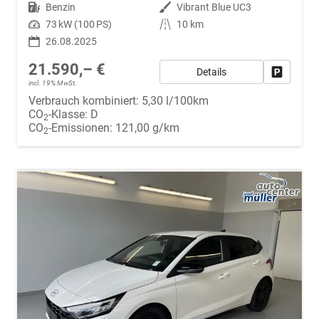
Kraftstoff
Benzin
Außenfarbe
Vibrant Blue UC3
Leistung
73 kW (100 PS)
Kilometerstand
10 km
26.08.2025
21.590,– €
Details
Fahrzeug
incl. 19% MwSt.
Verbrauch kombiniert:
5,30 l/100km
CO
-Klasse:
D
2
CO
-Emissionen:
121,00 g/km
2