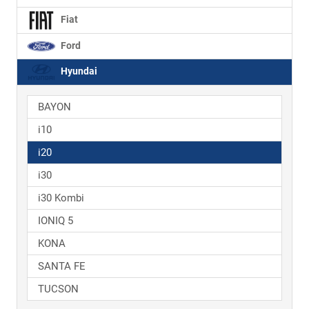
Fiat
Ford
Hyundai
BAYON
i10
i20
i30
i30 Kombi
IONIQ 5
KONA
SANTA FE
TUCSON