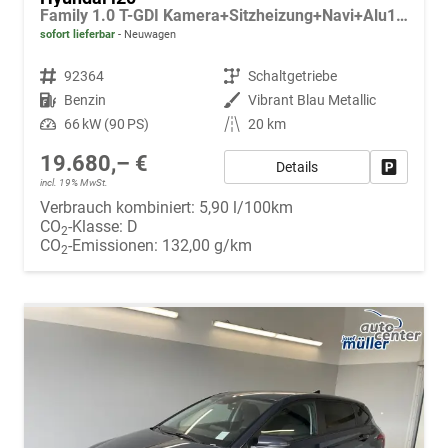
Family 1.0 T-GDI Kamera+Sitzheizung+Navi+Alu16+PDC+App-Connect
sofort lieferbar
Neuwagen
Fahrzeugnr.
92364
Getriebe
Schaltgetriebe
Kraftstoff
Benzin
Außenfarbe
Vibrant Blau Metallic
Leistung
66 kW (90 PS)
Kilometerstand
20 km
19.680,– €
Details
Fahrzeug
incl. 19% MwSt.
Verbrauch kombiniert:
5,90 l/100km
CO
-Klasse:
D
2
CO
-Emissionen:
132,00 g/km
2