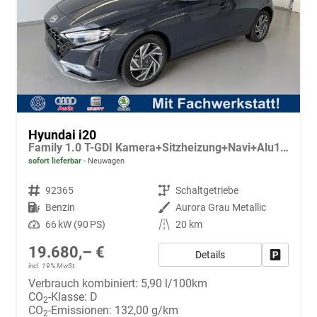
Hyundai i20
Family 1.0 T-GDI Kamera+Sitzheizung+Navi+Alu16+PDC+App-Connect
sofort lieferbar
Neuwagen
Fahrzeugnr.
92365
Getriebe
Schaltgetriebe
Kraftstoff
Benzin
Außenfarbe
Aurora Grau Metallic
Leistung
66 kW (90 PS)
Kilometerstand
20 km
19.680,– €
Details
Fahrzeug
incl. 19% MwSt.
Verbrauch kombiniert:
5,90 l/100km
CO
-Klasse:
D
2
CO
-Emissionen:
132,00 g/km
2