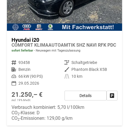
Hyundai i20
COMFORT KLIMAAUTOAMTIK SHZ NAVI RFK PDC
sofort lieferbar
Neuwagen mit Tageszulassung
Fahrzeugnr.
93458
Getriebe
Schaltgetriebe
Kraftstoff
Benzin
Außenfarbe
Phantom Black X5B
Leistung
66 kW (90 PS)
Kilometerstand
10 km
29.05.2026
21.250,– €
Details
Fahrzeug
incl. 19% MwSt.
Verbrauch kombiniert:
5,70 l/100km
CO
-Klasse:
D
2
CO
-Emissionen:
129,00 g/km
2