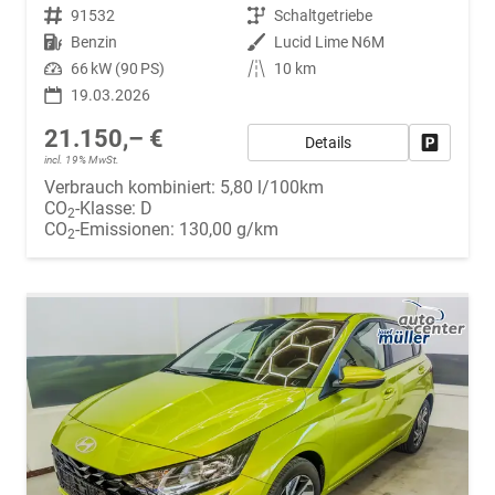
Fahrzeugnr.
91532
Getriebe
Schaltgetriebe
Kraftstoff
Benzin
Außenfarbe
Lucid Lime N6M
Leistung
66 kW (90 PS)
Kilometerstand
10 km
19.03.2026
21.150,– €
Details
Fahrzeug
incl. 19% MwSt.
Verbrauch kombiniert:
5,80 l/100km
CO
-Klasse:
D
2
CO
-Emissionen:
130,00 g/km
2