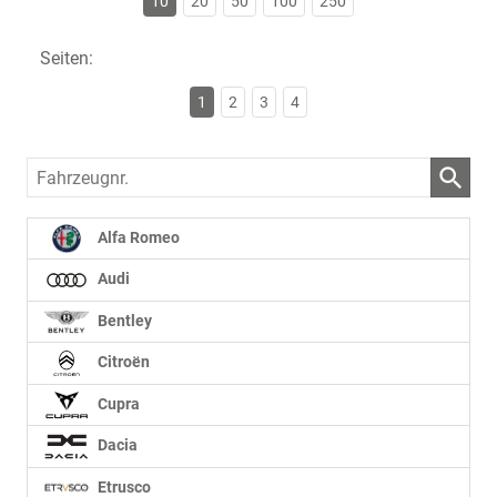
10
20
50
100
250
Seiten:
1
2
3
4
Fahrzeugnr.
Alfa Romeo
Audi
Bentley
Citroën
Cupra
Dacia
Etrusco