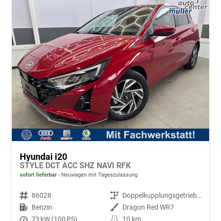
Hyundai i20
STYLE DCT ACC SHZ NAVI RFK
sofort lieferbar
Neuwagen mit Tageszulassung
Fahrzeugnr.
86028
Getriebe
Doppelkupplungsgetriebe (DSG)
Kraftstoff
Benzin
Außenfarbe
Dragon Red WR7
Leistung
73 kW (100 PS)
Kilometerstand
10 km