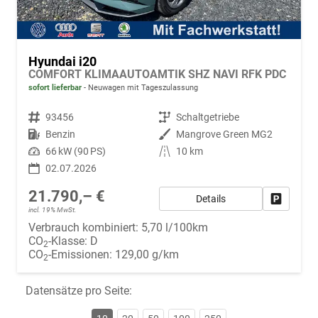
Hyundai i20
COMFORT KLIMAAUTOAMTIK SHZ NAVI RFK PDC
sofort lieferbar
Neuwagen mit Tageszulassung
Fahrzeugnr.
93456
Getriebe
Schaltgetriebe
Kraftstoff
Benzin
Außenfarbe
Mangrove Green MG2
Leistung
66 kW (90 PS)
Kilometerstand
10 km
02.07.2026
21.790,– €
Details
Fahrzeug
incl. 19% MwSt.
Verbrauch kombiniert:
5,70 l/100km
CO
-Klasse:
D
2
CO
-Emissionen:
129,00 g/km
2
Datensätze pro Seite: