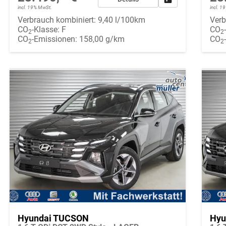
incl. 19% MwSt.
incl. 
Verbrauch kombiniert:
9,40 l/100km
Verb
CO
-Klasse:
F
CO
2
2
CO
-Emissionen:
158,00 g/km
CO
2
2
Hyundai TUCSON
Hyu