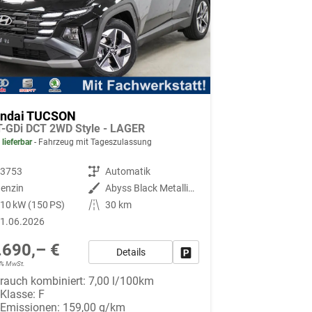
ndai TUCSON
T-GDi DCT 2WD Style - LAGER
 lieferbar
Fahrzeug mit Tageszulassung
93753
Getriebe
Automatik
enzin
Außenfarbe
Abyss Black Metallic ()
10 kW (150 PS)
Kilometerstand
30 km
1.06.2026
.690,– €
Details
Fahrzeug parken
19% MwSt.
rauch kombiniert:
7,00 l/100km
-Klasse:
F
-Emissionen:
159,00 g/km