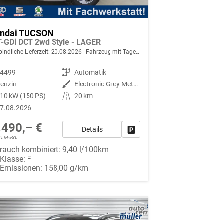
ndai TUCSON
T-GDi DCT 2wd Style - LAGER
indliche Lieferzeit:
20.08.2026
Fahrzeug mit Tageszulassung
94499
Getriebe
Automatik
enzin
Außenfarbe
Electronic Grey Metallic ()
10 kW (150 PS)
Kilometerstand
20 km
7.08.2026
.490,– €
Details
Fahrzeug parken
19% MwSt.
rauch kombiniert:
9,40 l/100km
-Klasse:
F
-Emissionen:
158,00 g/km