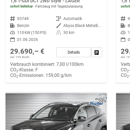
1,6 T-GDi DCT 2WD Style - LAGER
1,6 
sofort lieferbar
Fahrzeug mit Tageszulassung
sofort
Fahrzeugnr.
93749
Getriebe
Automatik
Fahrzeugnr.
Kraftstoff
Benzin
Außenfarbe
Abyss Black Metallic ()
Kraftstoff
B
Leistung
110 kW (150 PS)
Kilometerstand
30 km
Leistung
1
01.06.2026
0
29.690,– €
29
Details
Fahrzeug parken
incl. 19% MwSt.
incl. 
Verbrauch kombiniert:
7,00 l/100km
Verb
CO
-Klasse:
F
CO
2
2
CO
-Emissionen:
159,00 g/km
CO
2
2