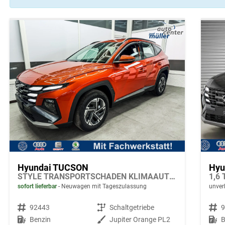
Hyundai TUCSON
Hyu
STYLE TRANSPORTSCHADEN KLIMAAUTOMATIK TOTWINKEL NAVI SHZ RFK PDC
1,6 
sofort lieferbar
Neuwagen mit Tageszulassung
unverb
Fahrzeugnr.
92443
Getriebe
Schaltgetriebe
Fahrzeugnr.
Kraftstoff
Benzin
Außenfarbe
Jupiter Orange PL2
Kraftstoff
B