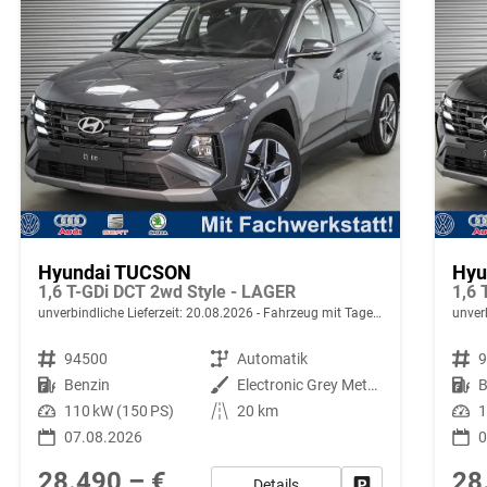
Hyundai TUCSON
Hyu
1,6 T-GDi DCT 2wd Style - LAGER
1,6 
unverbindliche Lieferzeit:
20.08.2026
Fahrzeug mit Tageszulassung
unverb
Fahrzeugnr.
94500
Getriebe
Automatik
Fahrzeugnr.
Kraftstoff
Benzin
Außenfarbe
Electronic Grey Metallic ()
Kraftstoff
B
Leistung
110 kW (150 PS)
Kilometerstand
20 km
Leistung
1
07.08.2026
0
28.490,– €
28
Details
Fahrzeug parken