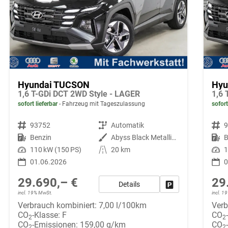
Hyundai TUCSON
Hyu
1,6 T-GDi DCT 2WD Style - LAGER
1,6 
sofort lieferbar
Fahrzeug mit Tageszulassung
sofort
Fahrzeugnr.
93752
Getriebe
Automatik
Fahrzeugnr.
Kraftstoff
Benzin
Außenfarbe
Abyss Black Metallic ()
Kraftstoff
B
Leistung
110 kW (150 PS)
Kilometerstand
20 km
Leistung
1
01.06.2026
0
29.690,– €
29
Details
Fahrzeug parken
incl. 19% MwSt.
incl. 
Verbrauch kombiniert:
7,00 l/100km
Verb
CO
-Klasse:
F
CO
2
2
CO
-Emissionen:
159,00 g/km
CO
2
2