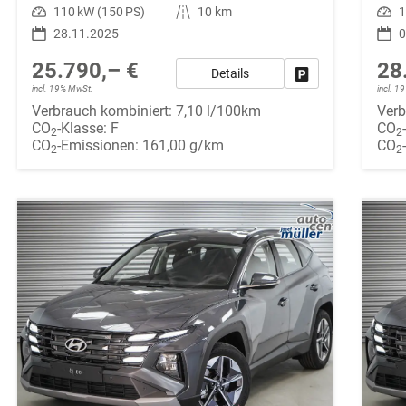
Leistung
110 kW (150 PS)
Kilometerstand
10 km
Leistung
1
28.11.2025
0
25.790,– €
28
Details
Fahrzeug parken
incl. 19% MwSt.
incl. 
Verbrauch kombiniert:
7,10 l/100km
Verb
CO
-Klasse:
F
CO
2
2
CO
-Emissionen:
161,00 g/km
CO
2
2