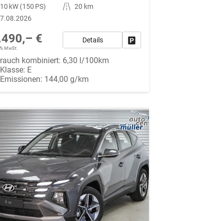
10 kW (150 PS)
Kilometerstand
20 km
7.08.2026
.490,– €
Details
Fahrzeug parken
19% MwSt.
rauch kombiniert:
6,30 l/100km
-Klasse:
E
-Emissionen:
144,00 g/km