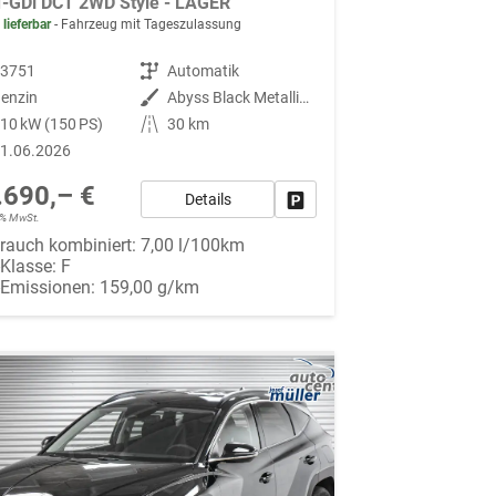
T-GDi DCT 2WD Style - LAGER
 lieferbar
Fahrzeug mit Tageszulassung
93751
Getriebe
Automatik
enzin
Außenfarbe
Abyss Black Metallic ()
10 kW (150 PS)
Kilometerstand
30 km
1.06.2026
.690,– €
Details
Fahrzeug parken
19% MwSt.
rauch kombiniert:
7,00 l/100km
-Klasse:
F
-Emissionen:
159,00 g/km