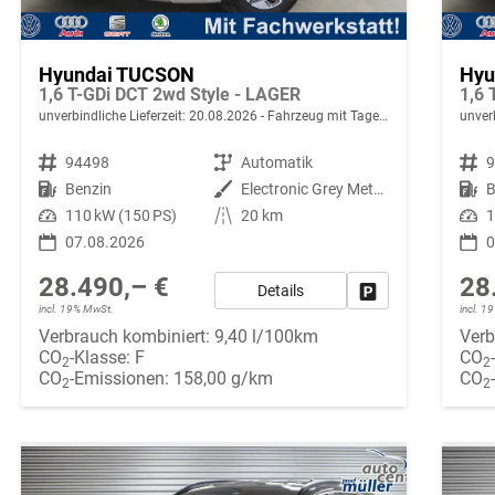
Hyundai TUCSON
Hyu
1,6 T-GDi DCT 2wd Style - LAGER
1,6 
unverbindliche Lieferzeit:
20.08.2026
Fahrzeug mit Tageszulassung
unverb
Fahrzeugnr.
94498
Getriebe
Automatik
Fahrzeugnr.
Kraftstoff
Benzin
Außenfarbe
Electronic Grey Metallic ()
Kraftstoff
B
Leistung
110 kW (150 PS)
Kilometerstand
20 km
Leistung
1
07.08.2026
0
28.490,– €
28
Details
Fahrzeug parken
incl. 19% MwSt.
incl. 
Verbrauch kombiniert:
9,40 l/100km
Verb
CO
-Klasse:
F
CO
2
2
CO
-Emissionen:
158,00 g/km
CO
2
2