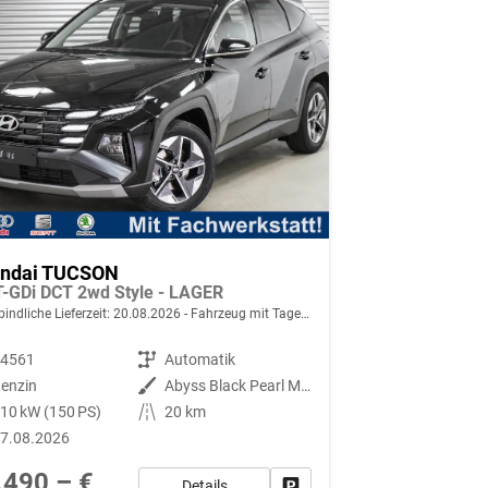
ndai TUCSON
T-GDi DCT 2wd Style - LAGER
indliche Lieferzeit:
20.08.2026
Fahrzeug mit Tageszulassung
94561
Getriebe
Automatik
enzin
Außenfarbe
Abyss Black Pearl Metallic ()
10 kW (150 PS)
Kilometerstand
20 km
7.08.2026
.490,– €
Details
Fahrzeug parken