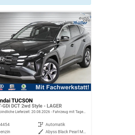
ndai TUCSON
T-GDi DCT 2wd Style - LAGER
indliche Lieferzeit:
20.08.2026
Fahrzeug mit Tageszulassung
94454
Getriebe
Automatik
enzin
Außenfarbe
Abyss Black Pearl Metallic ()