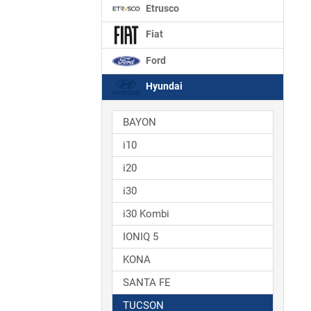
Etrusco
Fiat
Ford
Hyundai
BAYON
i10
i20
i30
i30 Kombi
IONIQ 5
KONA
SANTA FE
TUCSON