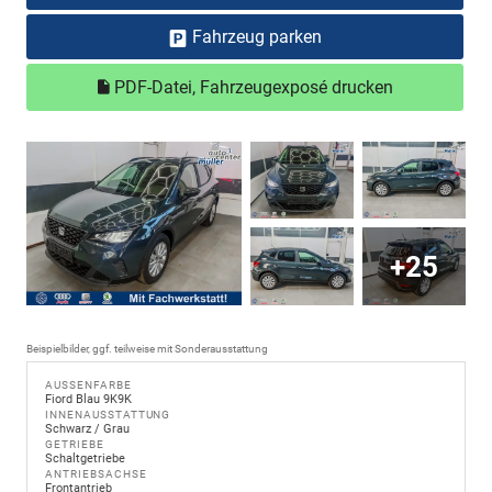
Fahrzeug parken
PDF-Datei, Fahrzeugexposé drucken
+25
Beispielbilder, ggf. teilweise mit Sonderausstattung
AUSSENFARBE
Fiord Blau 9K9K
INNENAUSSTATTUNG
Schwarz / Grau
GETRIEBE
Schaltgetriebe
ANTRIEBSACHSE
Frontantrieb