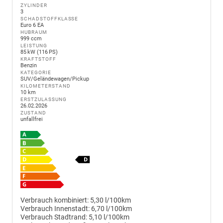
ZYLINDER
3
SCHADSTOFFKLASSE
Euro 6 EA
HUBRAUM
999 ccm
LEISTUNG
85 kW (116 PS)
KRAFTSTOFF
Benzin
KATEGORIE
SUV/Geländewagen/Pickup
KILOMETERSTAND
10 km
ERSTZULASSUNG
26.02.2026
ZUSTAND
unfallfrei
Verbrauch kombiniert:
5,30 l/100km
Verbrauch Innenstadt:
6,70 l/100km
Verbrauch Stadtrand:
5,10 l/100km