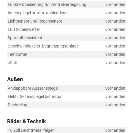
Funkfernbedienung für Zentralverriegelung
vorhanden
Innenspiegel autom. abblendend
vorhanden
Lichtsensor und Regensensor
vorhanden
LED Scheinwerfer
vorhanden
Spurhalteassistent
vorhanden
Geschwindigkeits- begrenzungsanlage
vorhanden
Tempomat
vorhanden
eCall
vorhanden
Außen
Anklappbare Aussenspiegel
vorhanden
Elektr. Seitenspiegel beheizbar
vorhanden
Dachreling
vorhanden
Räder & Technik
16 Zoll Leichtmetallfelgen
vorhanden