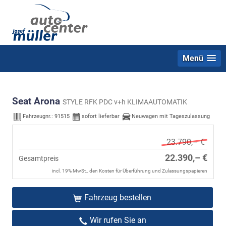
Menü
Seat Arona
STYLE RFK PDC v+h KLIMAAUTOMATIK
Fahrzeugnr.:
91515
sofort lieferbar
Neuwagen mit Tageszulassung
23.790,– €
22.390,– €
Gesamtpreis
incl. 19% MwSt., den Kosten für Überführung und Zulassungspapieren
Fahrzeug bestellen
Wir rufen Sie an