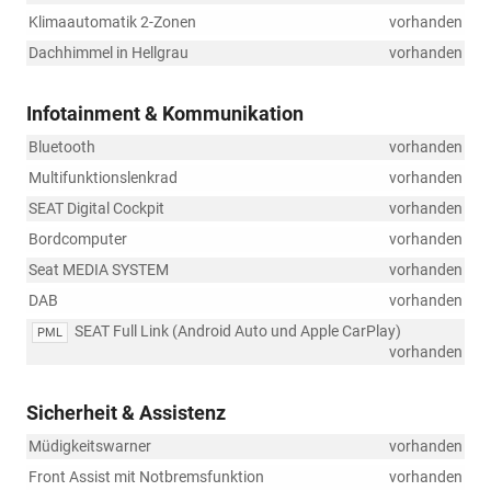
Klimaautomatik 2-Zonen
vorhanden
Dachhimmel in Hellgrau
vorhanden
Infotainment & Kommunikation
Bluetooth
vorhanden
Multifunktionslenkrad
vorhanden
SEAT Digital Cockpit
vorhanden
Bordcomputer
vorhanden
Seat MEDIA SYSTEM
vorhanden
DAB
vorhanden
SEAT Full Link (Android Auto und Apple CarPlay)
PML
vorhanden
Sicherheit & Assistenz
Müdigkeitswarner
vorhanden
Front Assist mit Notbremsfunktion
vorhanden