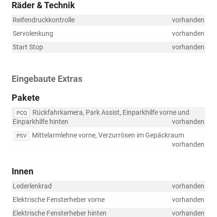
Räder & Technik
Reifendruckkontrolle
vorhanden
Servolenkung
vorhanden
Start Stop
vorhanden
Eingebaute Extras
Pakete
Rückfahrkamera, Park Assist, Einparkhilfe vorne und
PCQ
Einparkhilfe hinten
vorhanden
Mittelarmlehne vorne, Verzurrösen im Gepäckraum
PSV
vorhanden
Innen
Lederlenkrad
vorhanden
Elektrische Fensterheber vorne
vorhanden
Elektrische Fensterheber hinten
vorhanden