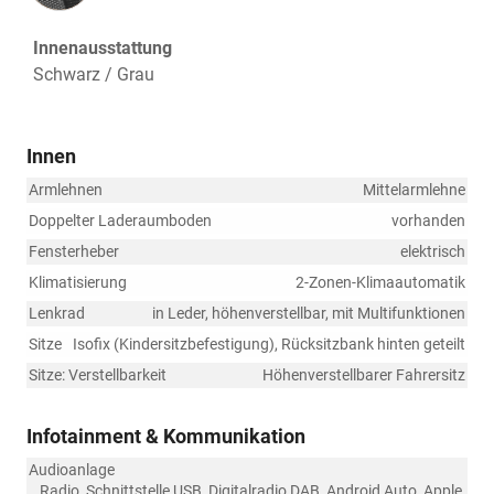
Innenausstattung
Schwarz / Grau
Innen
Armlehnen
Mittelarmlehne
Doppelter Laderaumboden
vorhanden
Fensterheber
elektrisch
Klimatisierung
2-Zonen-Klimaautomatik
Lenkrad
in Leder, höhenverstellbar, mit Multifunktionen
Sitze
Isofix (Kindersitzbefestigung), Rücksitzbank hinten geteilt
Sitze: Verstellbarkeit
Höhenverstellbarer Fahrersitz
Infotainment & Kommunikation
Audioanlage
Radio, Schnittstelle USB, Digitalradio DAB, Android Auto, Apple