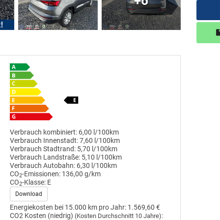
+6
Verbrauch kombiniert:
6,00 l/100km
Verbrauch Innenstadt:
7,60 l/100km
Verbrauch Stadtrand:
5,70 l/100km
Verbrauch Landstraße:
5,10 l/100km
Verbrauch Autobahn:
6,30 l/100km
CO
-Emissionen:
136,00 g/km
2
CO
-Klasse:
E
2
Download
Energiekosten bei 15.000 km pro Jahr:
1.569,60 €
CO2 Kosten (niedrig)
:
(Kosten Durchschnitt 10 Jahre)