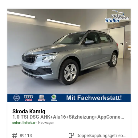
Skoda Kamiq
1.0 TSI DSG AHK+Alu16+Sitzheizung+AppConnect+GV5+LED+Nebel+Klima
sofort lieferbar
Neuwagen
Fahrzeugnr.
89113
Getriebe
Doppelkupplungsgetriebe (DSG)