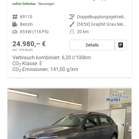
sofort lieferbar
Neuwagen
Fahrzeugnr.
89110
Getriebe
Doppelkupplungsgetriebe (DSG)
Kraftstoff
Benzin
Außenfarbe
[5X5X] Graphit Grau Metallic
Leistung
85 kW (116 PS)
Kilometerstand
20 km
24.980,– €
Details
Fahrzeug
incl. 19% MwSt.
Verbrauch kombiniert:
6,20 l/100km
CO
-Klasse:
E
2
CO
-Emissionen:
141,00 g/km
2