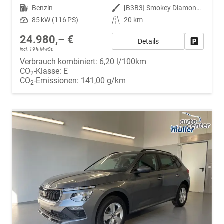
Kraftstoff
Benzin
Außenfarbe
[B3B3] Smokey Diamond-Silber Metallic
Leistung
85 kW (116 PS)
Kilometerstand
20 km
24.980,– €
Details
Fahrzeug
incl. 19% MwSt.
Verbrauch kombiniert:
6,20 l/100km
CO
-Klasse:
E
2
CO
-Emissionen:
141,00 g/km
2