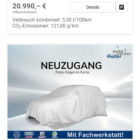
20.990,– €
Details
Fahrzeug
Differenzbesteuert
Verbrauch kombiniert:
5,30 l/100km
CO
-Emissionen:
121,00 g/km
2