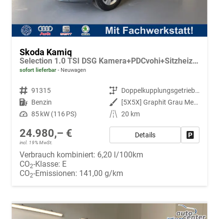
Skoda Kamiq
Selection 1.0 TSI DSG Kamera+PDCvohi+Sitzheizung+AppConnect+Sunset+Alu16
sofort lieferbar
Neuwagen
Fahrzeugnr.
91315
Getriebe
Doppelkupplungsgetriebe (DSG)
Kraftstoff
Benzin
Außenfarbe
[5X5X] Graphit Grau Metallic
Leistung
85 kW (116 PS)
Kilometerstand
20 km
24.980,– €
Details
Fahrzeug
incl. 19% MwSt.
Verbrauch kombiniert:
6,20 l/100km
CO
-Klasse:
E
2
CO
-Emissionen:
141,00 g/km
2