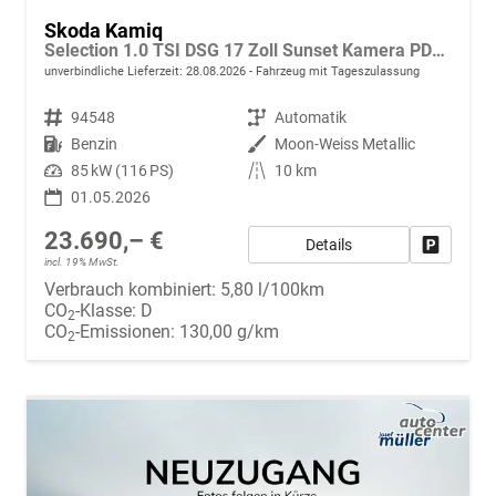
Skoda Kamiq
Selection 1.0 TSI DSG 17 Zoll Sunset Kamera PDC v+h
unverbindliche Lieferzeit:
28.08.2026
Fahrzeug mit Tageszulassung
Fahrzeugnr.
94548
Getriebe
Automatik
Kraftstoff
Benzin
Außenfarbe
Moon-Weiss Metallic
Leistung
85 kW (116 PS)
Kilometerstand
10 km
01.05.2026
23.690,– €
Details
Fahrzeug
incl. 19% MwSt.
Verbrauch kombiniert:
5,80 l/100km
CO
-Klasse:
D
2
CO
-Emissionen:
130,00 g/km
2