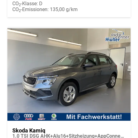
CO
-Klasse:
D
2
CO
-Emissionen:
135,00 g/km
2
Skoda Kamiq
1.0 TSI DSG AHK+Alu16+Sitzheizung+AppConnect+GV5+LED+Nebel+Klima