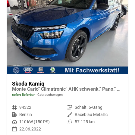
Skoda Kamiq
Monte Carlo" Climatronic" AHK schwenk." Pano." LED" Tempo.+ACC" PDC v.+h.+Kamera
sofort lieferbar
Gebrauchtwagen
Fahrzeugnr.
94322
Getriebe
Schalt. 6-Gang
Kraftstoff
Benzin
Außenfarbe
Raceblau Metallic
Leistung
110 kW (150 PS)
Kilometerstand
57.125 km
22.06.2022