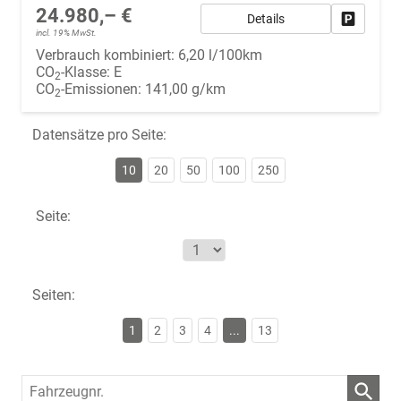
24.980,– €
Details
Fahrzeug
incl. 19% MwSt.
Verbrauch kombiniert:
6,20 l/100km
CO
-Klasse:
E
2
CO
-Emissionen:
141,00 g/km
2
Datensätze pro Seite:
10
20
50
100
250
Seite:
Seiten:
1
2
3
4
...
13
Fahrzeugnr.