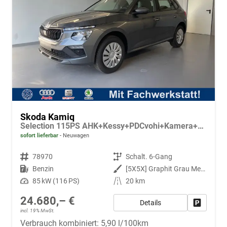
Skoda Kamiq
Selection 115PS AHK+Kessy+PDCvohi+Kamera+Climatronic+AppConnect+Sitzheizung
sofort lieferbar
Neuwagen
Fahrzeugnr.
78970
Getriebe
Schalt. 6-Gang
Kraftstoff
Benzin
Außenfarbe
[5X5X] Graphit Grau Metallic
Leistung
85 kW (116 PS)
Kilometerstand
20 km
24.680,– €
Details
Fahrzeug
incl. 19% MwSt.
Verbrauch kombiniert:
5,90 l/100km