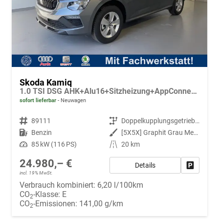
Skoda Kamiq
1.0 TSI DSG AHK+Alu16+Sitzheizung+AppConnect+GV5+LED+Nebel+Klima
sofort lieferbar
Neuwagen
Fahrzeugnr.
89111
Getriebe
Doppelkupplungsgetriebe (DSG)
Kraftstoff
Benzin
Außenfarbe
[5X5X] Graphit Grau Metallic
Leistung
85 kW (116 PS)
Kilometerstand
20 km
24.980,– €
Details
Fahrzeug
incl. 19% MwSt.
Verbrauch kombiniert:
6,20 l/100km
CO
-Klasse:
E
2
CO
-Emissionen:
141,00 g/km
2