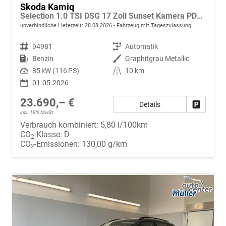
Skoda Kamiq
Selection 1.0 TSI DSG 17 Zoll Sunset Kamera PDC v+h
unverbindliche Lieferzeit:
28.08.2026
Fahrzeug mit Tageszulassung
Fahrzeugnr.
94981
Getriebe
Automatik
Kraftstoff
Benzin
Außenfarbe
Graphitgrau Metallic
Leistung
85 kW (116 PS)
Kilometerstand
10 km
01.05.2026
23.690,– €
Details
Fahrzeug
incl. 19% MwSt.
Verbrauch kombiniert:
5,80 l/100km
CO
-Klasse:
D
2
CO
-Emissionen:
130,00 g/km
2