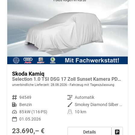
Skoda Kamiq
Selection 1.0 TSI DSG 17 Zoll Sunset Kamera PDC v+h
unverbindliche Lieferzeit:
28.08.2026
Fahrzeug mit Tageszulassung
Fahrzeugnr.
94549
Getriebe
Automatik
Kraftstoff
Benzin
Außenfarbe
Smokey Diamond Silber Metallic
Leistung
85 kW (116 PS)
Kilometerstand
10 km
01.05.2026
23.690,– €
Details
Fahrzeug