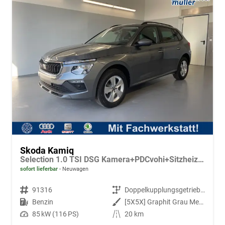
Skoda Kamiq
Selection 1.0 TSI DSG Kamera+PDCvohi+Sitzheizung+AppConnect+Sunset+Alu16
sofort lieferbar
Neuwagen
Fahrzeugnr.
91316
Getriebe
Doppelkupplungsgetriebe (DSG)
Kraftstoff
Benzin
Außenfarbe
[5X5X] Graphit Grau Metallic
Leistung
85 kW (116 PS)
Kilometerstand
20 km