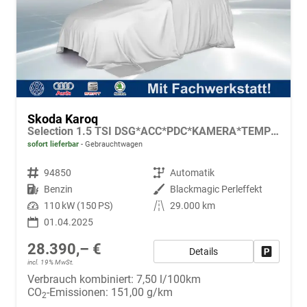
Skoda Karoq
Selection 1.5 TSI DSG*ACC*PDC*KAMERA*TEMPOMAT*LED*SMARTLINK*KLIMA*RADIO*17-ZOLL
sofort lieferbar
Gebrauchtwagen
Fahrzeugnr.
94850
Getriebe
Automatik
Kraftstoff
Benzin
Außenfarbe
Blackmagic Perleffekt
Leistung
110 kW (150 PS)
Kilometerstand
29.000 km
01.04.2025
28.390,– €
Details
Fahrzeug
incl. 19% MwSt.
Verbrauch kombiniert:
7,50 l/100km
CO
-Emissionen:
151,00 g/km
2