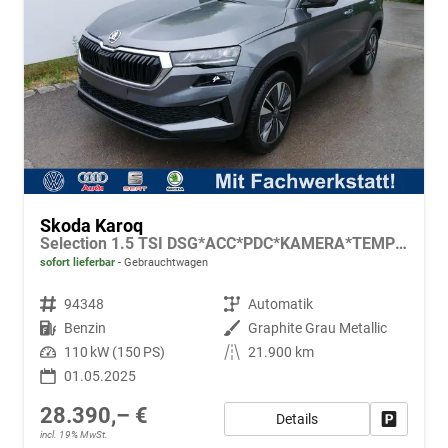
Skoda Karoq
Selection 1.5 TSI DSG*ACC*PDC*KAMERA*TEMPOMAT*LED*SMARTLINK*KLIMA*RADIO*17-ZOLL
sofort lieferbar
Gebrauchtwagen
Fahrzeugnr.
94348
Getriebe
Automatik
Kraftstoff
Benzin
Außenfarbe
Graphite Grau Metallic
Leistung
110 kW (150 PS)
Kilometerstand
21.900 km
01.05.2025
28.390,– €
Details
Fahrzeug
incl. 19% MwSt.