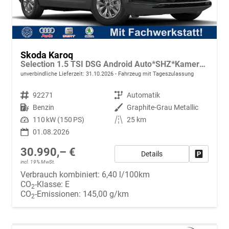
Skoda Karoq
Selection 1.5 TSI DSG Android Auto*SHZ*Kamera*Keyless*PDC v/h*Klimaauto*SUNSET*LED
unverbindliche Lieferzeit:
31.10.2026
Fahrzeug mit Tageszulassung
Fahrzeugnr.
92271
Getriebe
Automatik
Kraftstoff
Benzin
Außenfarbe
Graphite-Grau Metallic
Leistung
110 kW (150 PS)
Kilometerstand
25 km
01.08.2026
30.990,– €
Details
Fahrzeug
incl. 19% MwSt.
Verbrauch kombiniert:
6,40 l/100km
CO
-Klasse:
E
2
CO
-Emissionen:
145,00 g/km
2