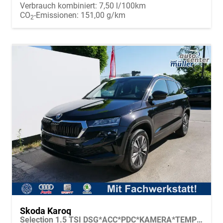
Verbrauch kombiniert:
7,50 l/100km
CO
-Emissionen:
151,00 g/km
2
Skoda Karoq
Selection 1.5 TSI DSG*ACC*PDC*KAMERA*TEMPOMAT*LED*SMARTLINK*KLIMA*RADIO*17-ZOLL