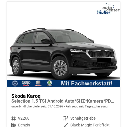
Skoda Karoq
Selection 1.5 TSI Android Auto*SHZ*Kamera*PDC v/h*Klimaauto*SUNSET*LED
unverbindliche Lieferzeit:
31.10.2026
Fahrzeug mit Tageszulassung
Fahrzeugnr.
92268
Getriebe
Schaltgetriebe
Kraftstoff
Benzin
Außenfarbe
Black-Magic Perleffekt