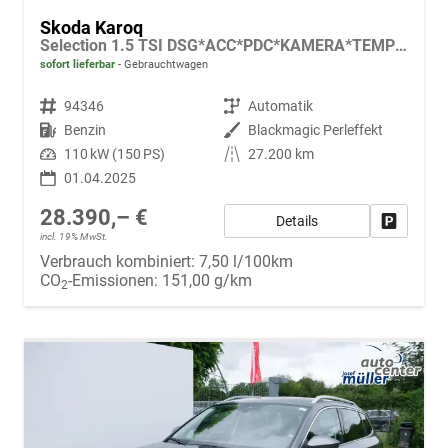
Skoda Karoq
Selection 1.5 TSI DSG*ACC*PDC*KAMERA*TEMPOMAT*LED*SMARTLINK*KLIMA*RADIO*17-ZOLL
sofort lieferbar
Gebrauchtwagen
Fahrzeugnr.
94346
Getriebe
Automatik
Kraftstoff
Benzin
Außenfarbe
Blackmagic Perleffekt
Leistung
110 kW (150 PS)
Kilometerstand
27.200 km
01.04.2025
28.390,– €
Details
Fahrzeug
incl. 19% MwSt.
Verbrauch kombiniert:
7,50 l/100km
CO
-Emissionen:
151,00 g/km
2