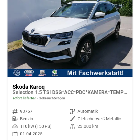
Skoda Karoq
Selection 1.5 TSI DSG*ACC*PDC*KAMERA*TEMPOMAT*LED*SMARTLINK*KLIMA*RADIO*17-ZOLL
sofort lieferbar
Gebrauchtwagen
Fahrzeugnr.
93767
Getriebe
Automatik
Kraftstoff
Benzin
Außenfarbe
Gletscherweiß Metallic
Leistung
110 kW (150 PS)
Kilometerstand
23.000 km
01.04.2025