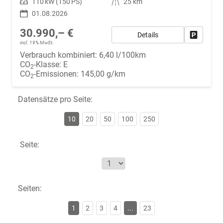
Leistung
110 kW (150 PS)
Kilometerstand
25 km
01.08.2026
30.990,– €
Details
Fahrzeug
incl. 19% MwSt.
Verbrauch kombiniert:
6,40 l/100km
CO
-Klasse:
E
2
CO
-Emissionen:
145,00 g/km
2
Datensätze pro Seite:
10
20
50
100
250
Seite:
Seiten:
1
2
3
4
...
23