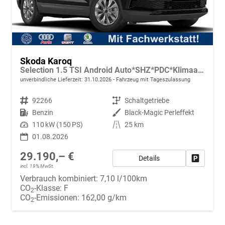
Skoda Karoq
Selection 1.5 TSI Android Auto*SHZ*PDC*Klimaauto*SUNSET*LED
unverbindliche Lieferzeit:
31.10.2026
Fahrzeug mit Tageszulassung
Fahrzeugnr.
92266
Getriebe
Schaltgetriebe
Kraftstoff
Benzin
Außenfarbe
Black-Magic Perleffekt
Leistung
110 kW (150 PS)
Kilometerstand
25 km
01.08.2026
29.190,– €
Details
Fahrzeug
incl. 19% MwSt.
Verbrauch kombiniert:
7,10 l/100km
CO
-Klasse:
F
2
CO
-Emissionen:
162,00 g/km
2