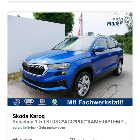
Skoda Karoq
Selection 1.5 TSI DSG*ACC*PDC*KAMERA*TEMPOMAT*LED*SMARTLINK*KLIMA*RADIO*17-ZOLL
sofort lieferbar
Gebrauchtwagen