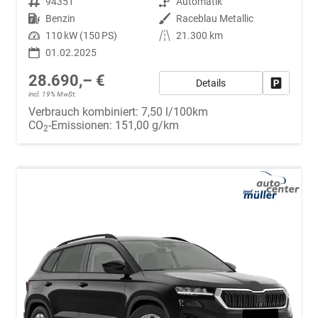
Fahrzeugnr.
94351
Getriebe
Automatik
Kraftstoff
Benzin
Außenfarbe
Raceblau Metallic
Leistung
110 kW (150 PS)
Kilometerstand
21.300 km
01.02.2025
28.690,– €
Details
Fahrzeug
incl. 19% MwSt.
Verbrauch kombiniert:
7,50 l/100km
CO
-Emissionen:
151,00 g/km
2