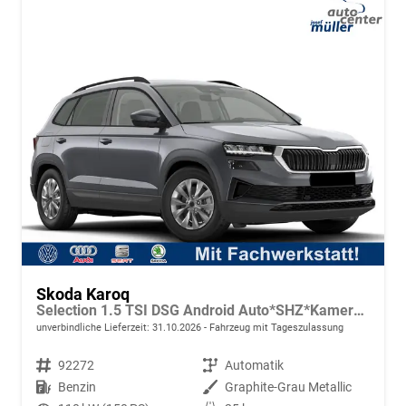
Skoda Karoq
Selection 1.5 TSI DSG Android Auto*SHZ*Kamera*Keyless*PDC v/h*Klimaauto*SUNSET*LED
unverbindliche Lieferzeit:
31.10.2026
Fahrzeug mit Tageszulassung
Fahrzeugnr.
92272
Getriebe
Automatik
Kraftstoff
Benzin
Außenfarbe
Graphite-Grau Metallic