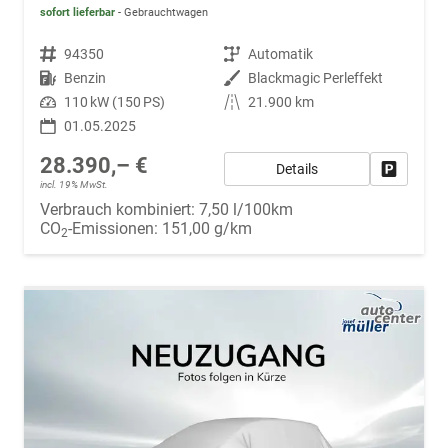
sofort lieferbar
Gebrauchtwagen
Fahrzeugnr.
94350
Getriebe
Automatik
Kraftstoff
Benzin
Außenfarbe
Blackmagic Perleffekt
Leistung
110 kW (150 PS)
Kilometerstand
21.900 km
01.05.2025
28.390,– €
Details
Fahrzeug
incl. 19% MwSt.
Verbrauch kombiniert:
7,50 l/100km
CO
-Emissionen:
151,00 g/km
2