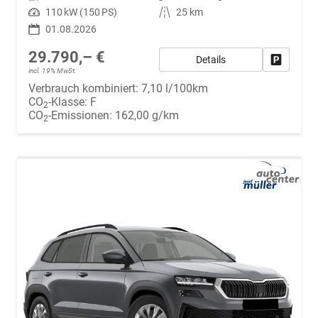
Leistung
110 kW (150 PS)
Kilometerstand
25 km
01.08.2026
29.790,– €
Details
Fahrzeug
incl. 19% MwSt.
Verbrauch kombiniert:
7,10 l/100km
CO
-Klasse:
F
2
CO
-Emissionen:
162,00 g/km
2