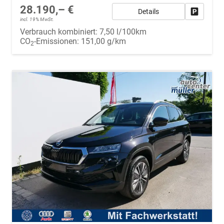
28.190,– €
Details
Fahrzeug
incl. 19% MwSt.
Verbrauch kombiniert:
7,50 l/100km
CO
-Emissionen:
151,00 g/km
2