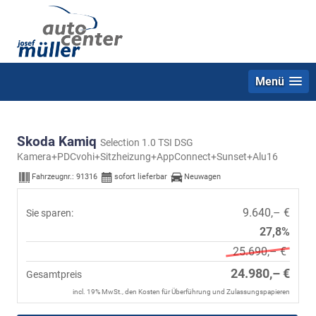
Menü
Skoda Kamiq
Selection 1.0 TSI DSG
Kamera+PDCvohi+Sitzheizung+AppConnect+Sunset+Alu16
Fahrzeugnr.:
91316
sofort lieferbar
Neuwagen
9.640,– €
Sie sparen:
27,8%
25.690,– €
24.980,– €
Gesamtpreis
incl. 19% MwSt., den Kosten für Überführung und Zulassungspapieren