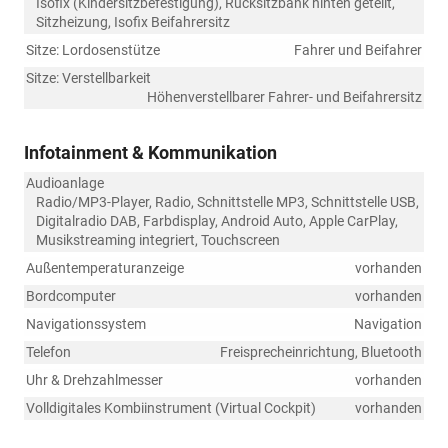
Isofix (Kindersitzbefestigung), Rücksitzbank hinten geteilt,
Sitzheizung, Isofix Beifahrersitz
Sitze: Lordosenstütze
Fahrer und Beifahrer
Sitze: Verstellbarkeit
Höhenverstellbarer Fahrer- und Beifahrersitz
Infotainment & Kommunikation
Audioanlage
Radio/MP3-Player, Radio, Schnittstelle MP3, Schnittstelle USB,
Digitalradio DAB, Farbdisplay, Android Auto, Apple CarPlay,
Musikstreaming integriert, Touchscreen
Außentemperaturanzeige
vorhanden
Bordcomputer
vorhanden
Navigationssystem
Navigation
Telefon
Freisprecheinrichtung, Bluetooth
Uhr & Drehzahlmesser
vorhanden
Volldigitales Kombiinstrument (Virtual Cockpit)
vorhanden