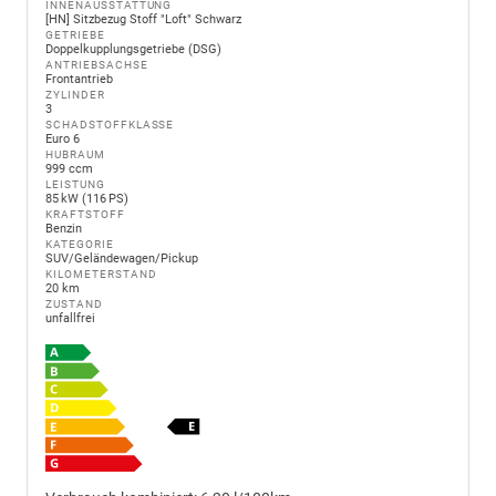
INNENAUSSTATTUNG
[HN] Sitzbezug Stoff "Loft" Schwarz
GETRIEBE
Doppelkupplungsgetriebe (DSG)
ANTRIEBSACHSE
Frontantrieb
ZYLINDER
3
SCHADSTOFFKLASSE
Euro 6
HUBRAUM
999 ccm
LEISTUNG
85 kW (116 PS)
KRAFTSTOFF
Benzin
KATEGORIE
SUV/Geländewagen/Pickup
KILOMETERSTAND
20 km
ZUSTAND
unfallfrei