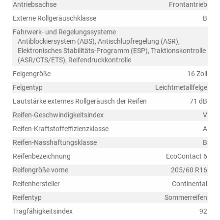
Antriebsachse
Frontantrieb
Externe Rollgeräuschklasse
B
Fahrwerk- und Regelungssysteme
Antiblockiersystem (ABS), Antischlupfregelung (ASR),
Elektronisches Stabilitäts-Programm (ESP), Traktionskontrolle
(ASR/CTS/ETS), Reifendruckkontrolle
Felgengröße
16 Zoll
Felgentyp
Leichtmetallfelge
Lautstärke externes Rollgeräusch der Reifen
71 dB
Reifen-Geschwindigkeitsindex
V
Reifen-Kraftstoffeffizienzklasse
A
Reifen-Nasshaftungsklasse
B
Reifenbezeichnung
EcoContact 6
Reifengröße vorne
205/60 R16
Reifenhersteller
Continental
Reifentyp
Sommerreifen
Tragfähigkeitsindex
92