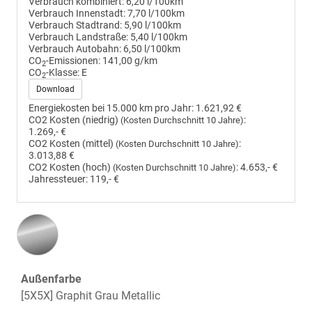
Verbrauch kombiniert:
6,20 l/100km
Verbrauch Innenstadt:
7,70 l/100km
Verbrauch Stadtrand:
5,90 l/100km
Verbrauch Landstraße:
5,40 l/100km
Verbrauch Autobahn:
6,50 l/100km
CO
-Emissionen:
141,00 g/km
2
CO
-Klasse:
E
2
Download
Energiekosten bei 15.000 km pro Jahr:
1.621,92 €
CO2 Kosten (niedrig)
:
(Kosten Durchschnitt 10 Jahre)
1.269,- €
CO2 Kosten (mittel)
:
(Kosten Durchschnitt 10 Jahre)
3.013,88 €
CO2 Kosten (hoch)
:
4.653,- €
(Kosten Durchschnitt 10 Jahre)
Jahressteuer:
119,- €
Außenfarbe
[5X5X] Graphit Grau Metallic