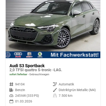
Audi S3 Sportback
2,0 TFSI quattro S-tronic -LAG.
sofort lieferbar
Gebrauchtwagen
Fahrzeugnr.
94104
Getriebe
Automatik
Kraftstoff
Benzin
Außenfarbe
Distriktgrün Metallic (M4)
Leistung
245 kW (333 PS)
Kilometerstand
7.500 km
01.03.2026