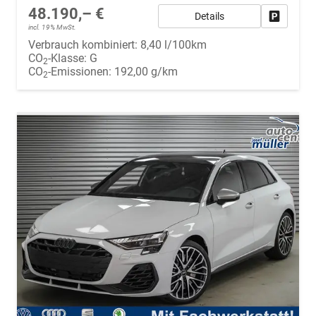
48.190,– €
Details
Fahrzeug
incl. 19% MwSt.
Verbrauch kombiniert:
8,40 l/100km
CO
-Klasse:
G
2
CO
-Emissionen:
192,00 g/km
2