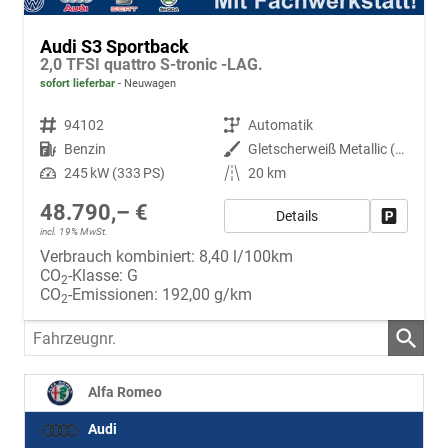
Audi S3 Sportback
2,0 TFSI quattro S-tronic -LAG.
sofort lieferbar
Neuwagen
Fahrzeugnr.
94102
Getriebe
Automatik
Kraftstoff
Benzin
Außenfarbe
Gletscherweiß Metallic (2Y)
Leistung
245 kW (333 PS)
Kilometerstand
20 km
48.790,– €
Details
Fahrzeug
incl. 19% MwSt.
Verbrauch kombiniert:
8,40 l/100km
CO
-Klasse:
G
2
CO
-Emissionen:
192,00 g/km
2
Fahrzeugnr.
Alfa Romeo
Audi