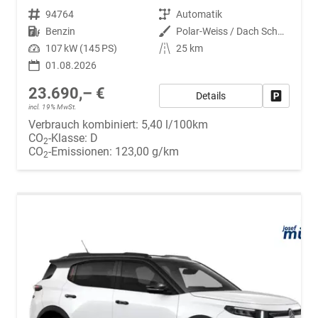
Fahrzeugnr.
94764
Getriebe
Automatik
Kraftstoff
Benzin
Außenfarbe
Polar-Weiss / Dach Schwarz
Leistung
107 kW (145 PS)
Kilometerstand
25 km
01.08.2026
23.690,– €
Details
Fahrzeug
incl. 19% MwSt.
Verbrauch kombiniert:
5,40 l/100km
CO
-Klasse:
D
2
CO
-Emissionen:
123,00 g/km
2