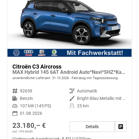
Citroën C3 Aircross
MAX Hybrid 145 6AT Android Auto*Navi*SHZ*Kamera*Totwinkel*Keyless*17"*Klimaauto
unverbindliche Lieferzeit:
31.10.2026
Fahrzeug mit Tageszulassung
Fahrzeugnr.
92659
Getriebe
Automatik
Kraftstoff
Benzin
Außenfarbe
Bright-Blau Metallic mit schwarzem Dach
Leistung
107 kW (145 PS)
Kilometerstand
25 km
01.08.2026
23.180,– €
Details
Fahrzeug
incl. 19% MwSt.