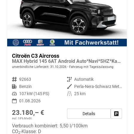
Citroën C3 Aircross
MAX Hybrid 145 6AT Android Auto*Navi*SHZ*Kamera*Totwinkel*Keyless*17"*Klimaauto
unverbindliche Lieferzeit:
31.10.2026
Fahrzeug mit Tageszulassung
Fahrzeugnr.
92663
Getriebe
Automatik
Kraftstoff
Benzin
Außenfarbe
Perla-Nera-Schwarz Metallic mit weißem Dach
Leistung
107 kW (145 PS)
Kilometerstand
25 km
01.08.2026
23.180,– €
Details
Fahrzeug
incl. 19% MwSt.
Verbrauch kombiniert:
5,50 l/100km
CO
-Klasse:
D
2