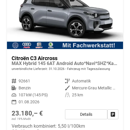
Citroën C3 Aircross
MAX Hybrid 145 6AT Android Auto*Navi*SHZ*Kamera*Totwinkel*Keyless*17"*Klimaauto
unverbindliche Lieferzeit:
31.10.2026
Fahrzeug mit Tageszulassung
Fahrzeugnr.
92661
Getriebe
Automatik
Kraftstoff
Benzin
Außenfarbe
Mercure-Grau Metallic mit schwarzem Dach
Leistung
107 kW (145 PS)
Kilometerstand
25 km
01.08.2026
23.180,– €
Details
Fahrzeug
incl. 19% MwSt.
Verbrauch kombiniert:
5,50 l/100km