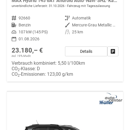
MAX Hybrid 145 6AT Android Auto*Navi*SHZ*Kamera*Totwinkel*Keyless*17"*Klimaauto
unverbindliche Lieferzeit:
31.10.2026
Fahrzeug mit Tageszulassung
Fahrzeugnr.
92660
Getriebe
Automatik
Kraftstoff
Benzin
Außenfarbe
Mercure-Grau Metallic mit schwarzem Dach
Leistung
107 kW (145 PS)
Kilometerstand
25 km
01.08.2026
23.180,– €
Details
Fahrzeug
incl. 19% MwSt.
Verbrauch kombiniert:
5,50 l/100km
CO
-Klasse:
D
2
CO
-Emissionen:
123,00 g/km
2