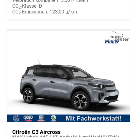
Verbrauch kombiniert:
5,50 l/100km
CO
-Klasse:
D
2
CO
-Emissionen:
123,00 g/km
2
Citroën C3 Aircross