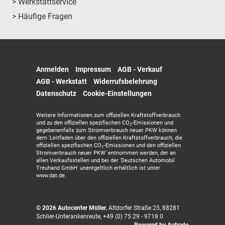
> Werkstattservice
> Häufige Fragen
Anmelden
Impressum
AGB - Verkauf
AGB - Werkstatt
Widerrufsbelehrung
Datenschutz
Cookie-Einstellungen
Weitere Informationen zum offiziellen Kraftstoffverbrauch
und zu den offiziellen spezifischen CO
-Emissionen und
2
gegebenenfalls zum Stromverbrauch neuer PKW können
dem 'Leitfaden über den offiziellen Kraftstoffverbrauch, die
offiziellen spezifischen CO
-Emissionen und den offiziellen
2
Stromverbrauch neuer PKW' entnommen werden, der an
allen Verkaufsstellen und bei der 'Deutschen Automobil
Treuhand GmbH' unentgeltlich erhältlich ist unter
www.dat.de.
© 2026
Autocenter Müller
,
Altdorfer Straße 25
,
88281
Schlier-Unterankenreute,
+49 (0) 75 29 - 9718 0
Powered by Autrado