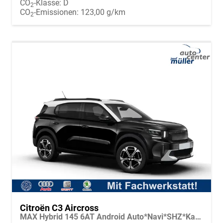
CO
-Klasse:
D
2
CO
-Emissionen:
123,00 g/km
2
Citroën C3 Aircross
MAX Hybrid 145 6AT Android Auto*Navi*SHZ*Kamera*Totwinkel*Keyless*17"*Klimaauto