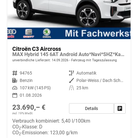
Citroën C3 Aircross
MAX Hybrid 145 6AT Android Auto*Navi*SHZ*Kamera*Totwinkel*Keyless*17"*Klimaauto
unverbindliche Lieferzeit:
14.09.2026
Fahrzeug mit Tageszulassung
Fahrzeugnr.
94765
Getriebe
Automatik
Kraftstoff
Benzin
Außenfarbe
Polar-Weiss / Dach Schwarz
Leistung
107 kW (145 PS)
Kilometerstand
25 km
01.08.2026
23.690,– €
Details
Fahrzeug
incl. 19% MwSt.
Verbrauch kombiniert:
5,40 l/100km
CO
-Klasse:
D
2
CO
-Emissionen:
123,00 g/km
2