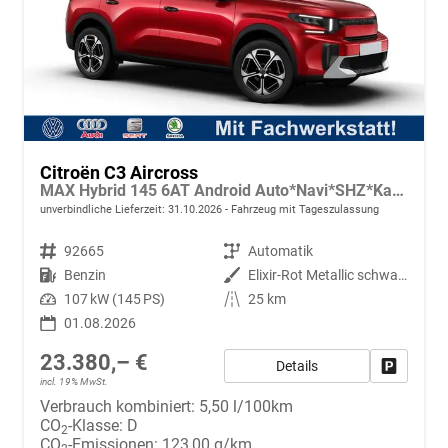
Citroën C3 Aircross
MAX Hybrid 145 6AT Android Auto*Navi*SHZ*Kamera*Totwinkel*Keyless*17"*Klimaauto
unverbindliche Lieferzeit:
31.10.2026
Fahrzeug mit Tageszulassung
Fahrzeugnr.
92665
Getriebe
Automatik
Kraftstoff
Benzin
Außenfarbe
Elixir-Rot Metallic schwarzem Dach
Leistung
107 kW (145 PS)
Kilometerstand
25 km
01.08.2026
23.380,– €
Details
Fahrzeug
incl. 19% MwSt.
Verbrauch kombiniert:
5,50 l/100km
CO
-Klasse:
D
2
CO
-Emissionen:
123,00 g/km