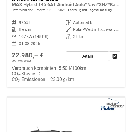
MAX Hybrid 145 6AT Android Auto*Navi*SHZ*Kamera*Totwinkel*Keyless*17"*Klimaauto
unverbindliche Lieferzeit:
31.10.2026
Fahrzeug mit Tageszulassung
Fahrzeugnr.
92658
Getriebe
Automatik
Kraftstoff
Benzin
Außenfarbe
Polar-Weiß mit schwarzem Dach
Leistung
107 kW (145 PS)
Kilometerstand
25 km
01.08.2026
22.980,– €
Details
Fahrzeug
incl. 19% MwSt.
Verbrauch kombiniert:
5,50 l/100km
CO
-Klasse:
D
2
CO
-Emissionen:
123,00 g/km
2