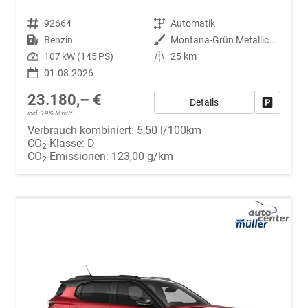
Fahrzeugnr.
92664
Getriebe
Automatik
Kraftstoff
Benzin
Außenfarbe
Montana-Grün Metallic mit weißem Dach
Leistung
107 kW (145 PS)
Kilometerstand
25 km
01.08.2026
23.180,– €
Details
Fahrzeug
incl. 19% MwSt.
Verbrauch kombiniert:
5,50 l/100km
CO
-Klasse:
D
2
CO
-Emissionen:
123,00 g/km
2