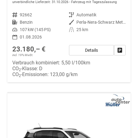
unverbindliche Lieferzeit:
31.10.2026
Fahrzeug mit Tageszulassung
Fahrzeugnr.
92662
Getriebe
Automatik
Kraftstoff
Benzin
Außenfarbe
Perla-Nera-Schwarz Metallic mit weißem Dach
Leistung
107 kW (145 PS)
Kilometerstand
25 km
01.08.2026
23.180,– €
Details
Fahrzeug
incl. 19% MwSt.
Verbrauch kombiniert:
5,50 l/100km
CO
-Klasse:
D
2
CO
-Emissionen:
123,00 g/km
2