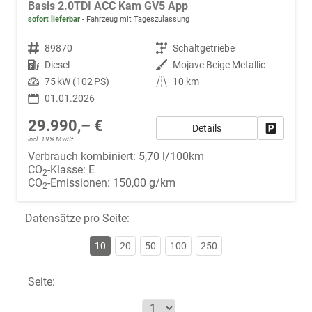
Basis 2.0TDI ACC Kam GV5 App
sofort lieferbar
Fahrzeug mit Tageszulassung
Fahrzeugnr.
89870
Getriebe
Schaltgetriebe
Kraftstoff
Diesel
Außenfarbe
Mojave Beige Metallic
Leistung
75 kW (102 PS)
Kilometerstand
10 km
01.01.2026
29.990,– €
Details
Fahrzeug
incl. 19% MwSt.
Verbrauch kombiniert:
5,70 l/100km
CO
-Klasse:
E
2
CO
-Emissionen:
150,00 g/km
2
Datensätze pro Seite:
10
20
50
100
250
Seite: