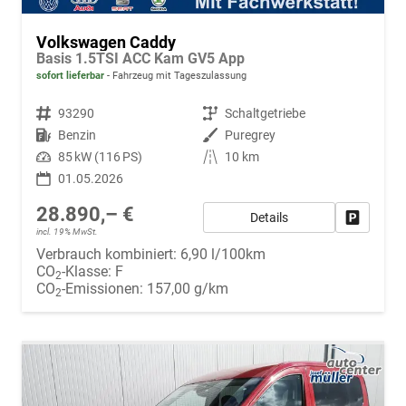
Volkswagen Caddy
Basis 1.5TSI ACC Kam GV5 App
sofort lieferbar
Fahrzeug mit Tageszulassung
Fahrzeugnr.
93290
Getriebe
Schaltgetriebe
Kraftstoff
Benzin
Außenfarbe
Puregrey
Leistung
85 kW (116 PS)
Kilometerstand
10 km
01.05.2026
28.890,– €
Details
Fahrzeug
incl. 19% MwSt.
Verbrauch kombiniert:
6,90 l/100km
CO
-Klasse:
F
2
CO
-Emissionen:
157,00 g/km
2