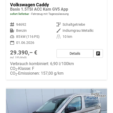
Volkswagen Caddy
Basis 1.5TSI ACC Kam GV5 App
sofort lieferbar
Fahrzeug mit Tageszulassung
Fahrzeugnr.
94692
Getriebe
Schaltgetriebe
Kraftstoff
Benzin
Außenfarbe
Indiumgrau Metallic
Leistung
85 kW (116 PS)
Kilometerstand
10 km
01.06.2026
29.390,– €
Details
Fahrzeug
incl. 19% MwSt.
Verbrauch kombiniert:
6,90 l/100km
CO
-Klasse:
F
2
CO
-Emissionen:
157,00 g/km
2