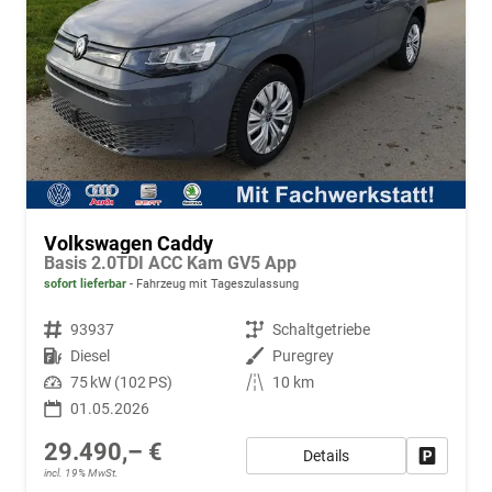
Volkswagen Caddy
Basis 2.0TDI ACC Kam GV5 App
sofort lieferbar
Fahrzeug mit Tageszulassung
Fahrzeugnr.
93937
Getriebe
Schaltgetriebe
Kraftstoff
Diesel
Außenfarbe
Puregrey
Leistung
75 kW (102 PS)
Kilometerstand
10 km
01.05.2026
29.490,– €
Details
Fahrzeug
incl. 19% MwSt.