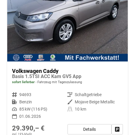
Volkswagen Caddy
Basis 1.5TSI ACC Kam GV5 App
sofort lieferbar
Fahrzeug mit Tageszulassung
Fahrzeugnr.
94693
Getriebe
Schaltgetriebe
Kraftstoff
Benzin
Außenfarbe
Mojave Beige Metallic
Leistung
85 kW (116 PS)
Kilometerstand
10 km
01.06.2026
29.390,– €
Details
Fahrzeug
incl. 19% MwSt.