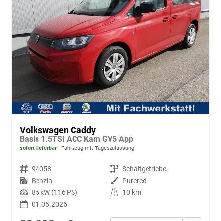
Volkswagen Caddy
Basis 1.5TSI ACC Kam GV5 App
sofort lieferbar
Fahrzeug mit Tageszulassung
Fahrzeugnr.
94058
Getriebe
Schaltgetriebe
Kraftstoff
Benzin
Außenfarbe
Purered
Leistung
85 kW (116 PS)
Kilometerstand
10 km
01.05.2026