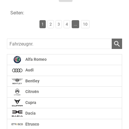
Seiten:
1
2
3
4
...
10
Fahrzeugnr.
Alfa Romeo
Audi
Bentley
Citroën
Cupra
Dacia
Etrusco