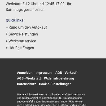
Werkstatt 8-12 Uhr und 12:45-17:00 Uhr
Samstags geschlossen
Quicklinks
> Rund um den Autokauf
> Serviceleistungen
> Werkstattservice
> Häufige Fragen
Anmelden
Impressum
AGB - Verkauf
AGB - Werkstatt
Widerrufsbelehrung
Datenschutz
Cookie-Einstellungen
Weitere Informationen zum offiziellen Kraftstoffverbrauch
und zu den offiziellen spezifischen CO
-Emissionen und
2
gegebenenfalls zum Stromverbrauch neuer PKW können
dem 'Leitfaden über den offiziellen Kraftstoffverbrauch, die