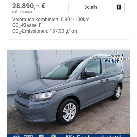
28.890,– €
Details
Fahrzeug
incl. 19% MwSt.
Verbrauch kombiniert:
6,90 l/100km
CO
-Klasse:
F
2
CO
-Emissionen:
157,00 g/km
2