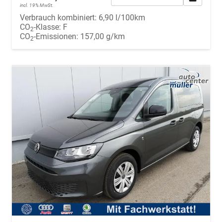
incl. 19% MwSt.
Verbrauch kombiniert:
6,90 l/100km
CO
-Klasse:
F
2
CO
-Emissionen:
157,00 g/km
2