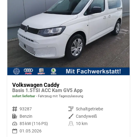
Volkswagen Caddy
Basis 1.5TSI ACC Kam GV5 App
sofort lieferbar
Fahrzeug mit Tageszulassung
Fahrzeugnr.
93287
Getriebe
Schaltgetriebe
Kraftstoff
Benzin
Außenfarbe
Candyweiß
Leistung
85 kW (116 PS)
Kilometerstand
10 km
01.05.2026