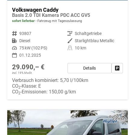
Volkswagen Caddy
Basis 2.0 TDI Kamera PDC ACC GV5
sofort lieferbar
Fahrzeug mit Tageszulassung
Fahrzeugnr.
93807
Getriebe
Schaltgetriebe
Kraftstoff
Diesel
Außenfarbe
Starlightblau Metallic
Leistung
75 kW (102 PS)
Kilometerstand
10 km
01.12.2025
29.090,– €
Details
Fahrzeug
incl. 19% MwSt.
Verbrauch kombiniert:
5,70 l/100km
CO
-Klasse:
E
2
CO
-Emissionen:
150,00 g/km
2