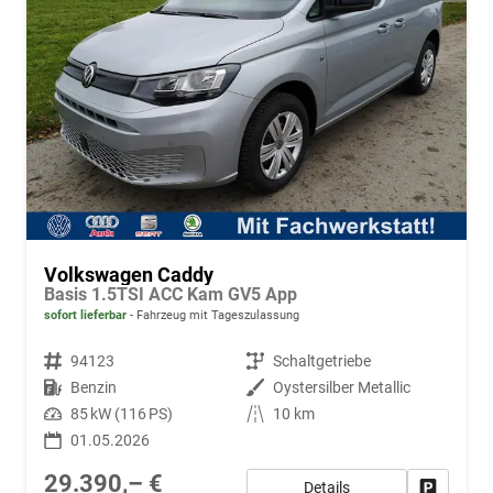
Volkswagen Caddy
Basis 1.5TSI ACC Kam GV5 App
sofort lieferbar
Fahrzeug mit Tageszulassung
Fahrzeugnr.
94123
Getriebe
Schaltgetriebe
Kraftstoff
Benzin
Außenfarbe
Oystersilber Metallic
Leistung
85 kW (116 PS)
Kilometerstand
10 km
01.05.2026
29.390,– €
Details
Fahrzeug