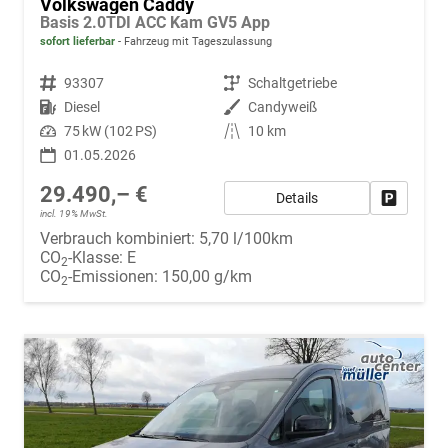
Volkswagen Caddy
Basis 2.0TDI ACC Kam GV5 App
sofort lieferbar
Fahrzeug mit Tageszulassung
Fahrzeugnr.
93307
Getriebe
Schaltgetriebe
Kraftstoff
Diesel
Außenfarbe
Candyweiß
Leistung
75 kW (102 PS)
Kilometerstand
10 km
01.05.2026
29.490,– €
Details
Fahrzeug
incl. 19% MwSt.
Verbrauch kombiniert:
5,70 l/100km
CO
-Klasse:
E
2
CO
-Emissionen:
150,00 g/km
2