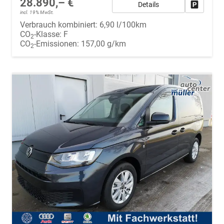
28.890,– €
Details
Fahrzeug
incl. 19% MwSt.
Verbrauch kombiniert:
6,90 l/100km
CO
-Klasse:
F
2
CO
-Emissionen:
157,00 g/km
2