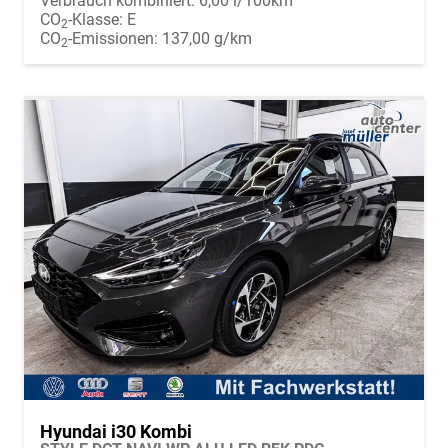
Verbrauch kombiniert:
6,00 l/100km
CO
-Klasse:
E
2
CO
-Emissionen:
137,00 g/km
2
Hyundai i30 Kombi