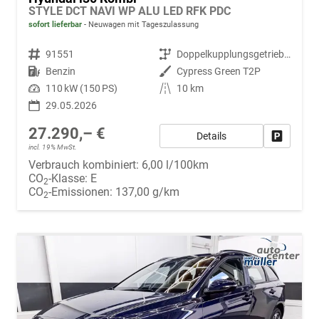
STYLE DCT NAVI WP ALU LED RFK PDC
sofort lieferbar
Neuwagen mit Tageszulassung
Fahrzeugnr.
91551
Getriebe
Doppelkupplungsgetriebe (DSG)
Kraftstoff
Benzin
Außenfarbe
Cypress Green T2P
Leistung
110 kW (150 PS)
Kilometerstand
10 km
29.05.2026
27.290,– €
Details
Fahrzeug
incl. 19% MwSt.
Verbrauch kombiniert:
6,00 l/100km
CO
-Klasse:
E
2
CO
-Emissionen:
137,00 g/km
2