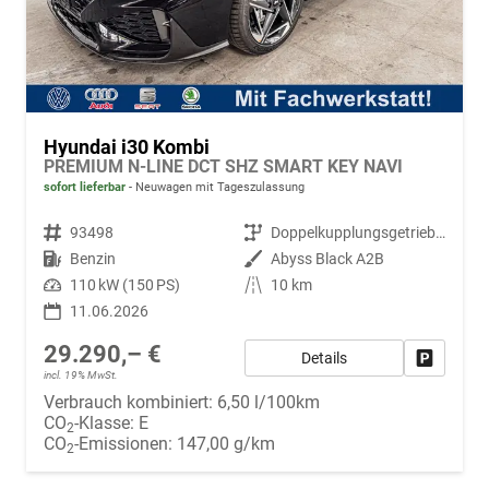
Hyundai i30 Kombi
PREMIUM N-LINE DCT SHZ SMART KEY NAVI
sofort lieferbar
Neuwagen mit Tageszulassung
Fahrzeugnr.
93498
Getriebe
Doppelkupplungsgetriebe (DSG)
Kraftstoff
Benzin
Außenfarbe
Abyss Black A2B
Leistung
110 kW (150 PS)
Kilometerstand
10 km
11.06.2026
29.290,– €
Details
Fahrzeug
incl. 19% MwSt.
Verbrauch kombiniert:
6,50 l/100km
CO
-Klasse:
E
2
CO
-Emissionen:
147,00 g/km
2