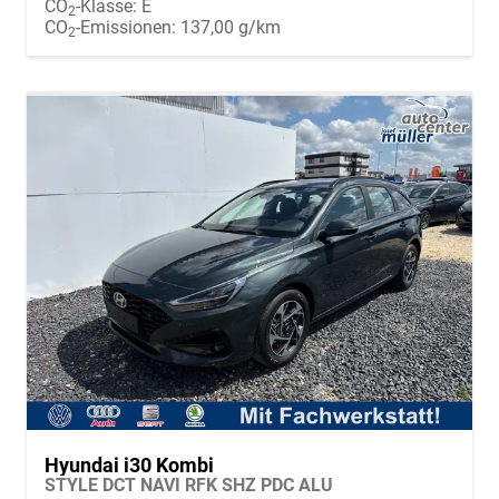
CO
-Klasse:
E
2
CO
-Emissionen:
137,00 g/km
2
Hyundai i30 Kombi
STYLE DCT NAVI RFK SHZ PDC ALU