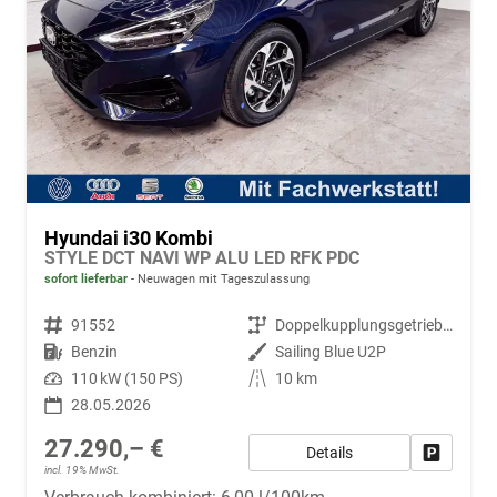
Hyundai i30 Kombi
STYLE DCT NAVI WP ALU LED RFK PDC
sofort lieferbar
Neuwagen mit Tageszulassung
Fahrzeugnr.
91552
Getriebe
Doppelkupplungsgetriebe (DSG)
Kraftstoff
Benzin
Außenfarbe
Sailing Blue U2P
Leistung
110 kW (150 PS)
Kilometerstand
10 km
28.05.2026
27.290,– €
Details
Fahrzeug
incl. 19% MwSt.