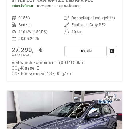
STYLE DCT NAVI WP ALU LED RFK PDC
sofort lieferbar
Neuwagen mit Tageszulassung
Fahrzeugnr.
91553
Getriebe
Doppelkupplungsgetriebe (DSG)
Kraftstoff
Benzin
Außenfarbe
Ecotronic Gray PE2
Leistung
110 kW (150 PS)
Kilometerstand
10 km
28.05.2026
27.290,– €
Details
Fahrzeug
incl. 19% MwSt.
Verbrauch kombiniert:
6,00 l/100km
CO
-Klasse:
E
2
CO
-Emissionen:
137,00 g/km
2