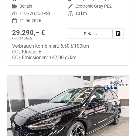
Kraftstoff
Benzin
Außenfarbe
Ecotronic Gray PE2
Leistung
110 kW (150 PS)
Kilometerstand
10 km
11.06.2026
29.290,– €
Details
Fahrzeug
incl. 19% MwSt.
Verbrauch kombiniert:
6,50 l/100km
CO
-Klasse:
E
2
CO
-Emissionen:
147,00 g/km
2