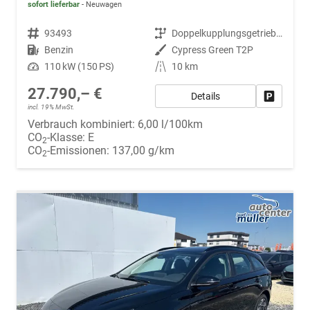
sofort lieferbar
Neuwagen
Fahrzeugnr.
93493
Getriebe
Doppelkupplungsgetriebe (DSG)
Kraftstoff
Benzin
Außenfarbe
Cypress Green T2P
Leistung
110 kW (150 PS)
Kilometerstand
10 km
27.790,– €
Details
Fahrzeug
incl. 19% MwSt.
Verbrauch kombiniert:
6,00 l/100km
CO
-Klasse:
E
2
CO
-Emissionen:
137,00 g/km
2