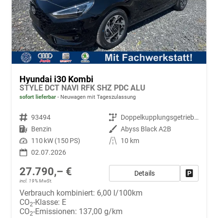
Hyundai i30 Kombi
STYLE DCT NAVI RFK SHZ PDC ALU
sofort lieferbar
Neuwagen mit Tageszulassung
Fahrzeugnr.
93494
Getriebe
Doppelkupplungsgetriebe (DSG)
Kraftstoff
Benzin
Außenfarbe
Abyss Black A2B
Leistung
110 kW (150 PS)
Kilometerstand
10 km
02.07.2026
27.790,– €
Details
Fahrzeug
incl. 19% MwSt.
Verbrauch kombiniert:
6,00 l/100km
CO
-Klasse:
E
2
CO
-Emissionen:
137,00 g/km
2