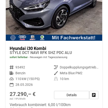
Hyundai i30 Kombi
STYLE DCT NAVI RFK SHZ PDC ALU
sofort lieferbar
Neuwagen mit Tageszulassung
Fahrzeugnr.
93492
Getriebe
Doppelkupplungsgetriebe (DSG)
Kraftstoff
Benzin
Außenfarbe
Meta Blue PM2
Leistung
110 kW (150 PS)
Kilometerstand
10 km
28.05.2026
27.290,– €
Details
Fahrzeug
incl. 19% MwSt.
Verbrauch kombiniert:
6,00 l/100km