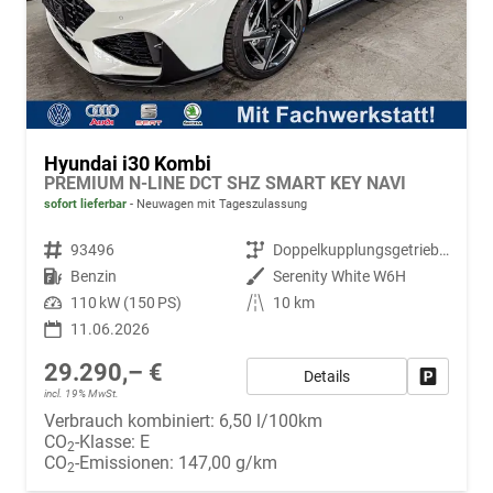
Hyundai i30 Kombi
PREMIUM N-LINE DCT SHZ SMART KEY NAVI
sofort lieferbar
Neuwagen mit Tageszulassung
Fahrzeugnr.
93496
Getriebe
Doppelkupplungsgetriebe (DSG)
Kraftstoff
Benzin
Außenfarbe
Serenity White W6H
Leistung
110 kW (150 PS)
Kilometerstand
10 km
11.06.2026
29.290,– €
Details
Fahrzeug
incl. 19% MwSt.
Verbrauch kombiniert:
6,50 l/100km
CO
-Klasse:
E
2
CO
-Emissionen:
147,00 g/km
2