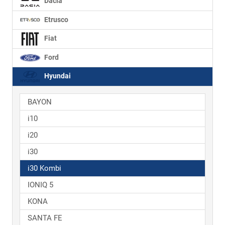
Dacia
Etrusco
Fiat
Ford
Hyundai
BAYON
i10
i20
i30
i30 Kombi
IONIQ 5
KONA
SANTA FE