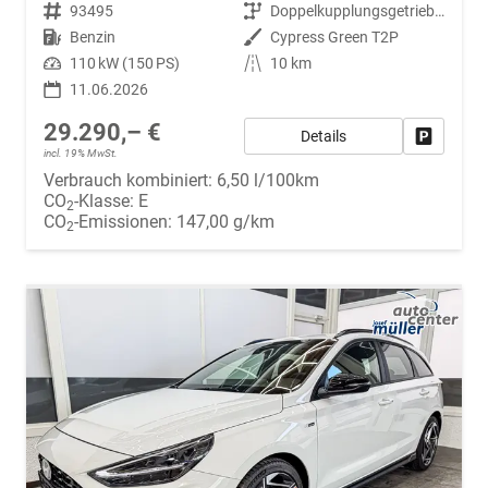
Fahrzeugnr.
93495
Getriebe
Doppelkupplungsgetriebe (DSG)
Kraftstoff
Benzin
Außenfarbe
Cypress Green T2P
Leistung
110 kW (150 PS)
Kilometerstand
10 km
11.06.2026
29.290,– €
Details
Fahrzeug
incl. 19% MwSt.
Verbrauch kombiniert:
6,50 l/100km
CO
-Klasse:
E
2
CO
-Emissionen:
147,00 g/km
2