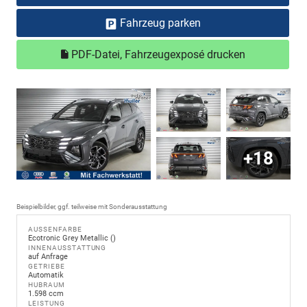
Fahrzeug parken
PDF-Datei, Fahrzeugexposé drucken
+18
Beispielbilder, ggf. teilweise mit Sonderausstattung
AUSSENFARBE
Ecotronic Grey Metallic ()
INNENAUSSTATTUNG
auf Anfrage
GETRIEBE
Automatik
HUBRAUM
1.598 ccm
LEISTUNG