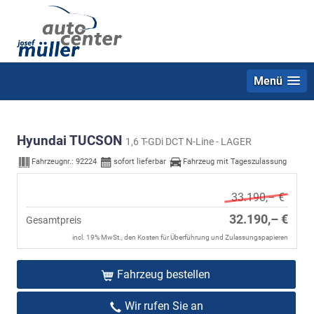
Menü
Hyundai TUCSON
1,6 T-GDi DCT N-Line - LAGER
Fahrzeugnr.:
92224
sofort lieferbar
Fahrzeug mit Tageszulassung
33.190,– €
32.190,– €
Gesamtpreis
incl. 19% MwSt., den Kosten für Überführung und Zulassungspapieren
Fahrzeug bestellen
Wir rufen Sie an