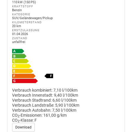
110 kW (150 PS)
KRAFTSTOFF
Benzin
KATEGORIE
SUV/Geländewagen/Pickup
KILOMETERSTAND
20 km
ERSTZULASSUNG
01.04.2026
ZUSTAND
unfallfrei
Verbrauch kombiniert:
7,10 l/100km
Verbrauch Innenstadt:
9,40 l/100km
Verbrauch Stadtrand:
6,60 l/100km
Verbrauch Landstraße:
5,90 l/100km
Verbrauch Autobahn:
7,50 l/100km
CO
-Emissionen:
161,00 g/km
2
CO
-Klasse:
F
2
Download