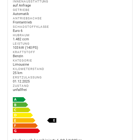
INNENAUSSTATTUNG
auf Anfrage
GETRIEBE
Automatik
ANTRIEBSACHSE
Frontantrieb
SCHADSTOFFKLASSE
Euro 6
HUBRAUM
1.482 ccm
LEISTUNG
103 kW (140 PS)
KRAFTSTOFF
Benzin
KATEGORIE
Limousine
KILOMETERSTAND
25 km
ERSTZULASSUNG
01.12.2025
ZUSTAND
unfallfrei