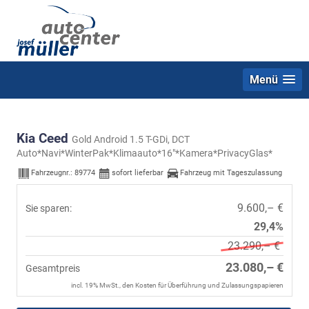
Menü
Kia Ceed
Gold Android 1.5 T-GDi, DCT
Auto*Navi*WinterPak*Klimaauto*16"*Kamera*PrivacyGlas*
Fahrzeugnr.:
89774
sofort lieferbar
Fahrzeug mit Tageszulassung
9.600,– €
Sie sparen:
29,4%
23.290,– €
23.080,– €
Gesamtpreis
incl. 19% MwSt., den Kosten für Überführung und Zulassungspapieren