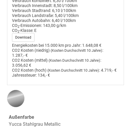
Verbrauch kombiniert:
6,30 l/100km
Verbrauch Innenstadt:
8,50 l/100km
Verbrauch Stadtrand:
6,10 l/100km
Verbrauch Landstraße:
5,40 l/100km
Verbrauch Autobahn:
6,40 l/100km
CO
-Emissionen:
143,00 g/km
2
CO
-Klasse:
E
2
Download
Energiekosten bei 15.000 km pro Jahr:
1.648,08 €
CO2 Kosten (niedrig)
:
(Kosten Durchschnitt 10 Jahre)
1.287,- €
CO2 Kosten (mittel)
:
(Kosten Durchschnitt 10 Jahre)
3.056,62 €
CO2 Kosten (hoch)
:
4.719,- €
(Kosten Durchschnitt 10 Jahre)
Jahressteuer:
134,- €
Außenfarbe
Yucca Stahlgrau Metallic