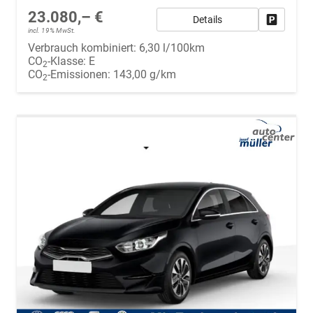
23.080,– €
Details
Fahrzeug
incl. 19% MwSt.
Verbrauch kombiniert:
6,30 l/100km
CO
-Klasse:
E
2
CO
-Emissionen:
143,00 g/km
2