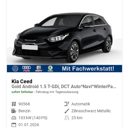
Kia Ceed
Gold Android 1.5 T-GDi, DCT Auto*Navi*WinterPak*Klimaauto*16"*Kamera*PrivacyGlas*
sofort lieferbar
Fahrzeug mit Tageszulassung
Fahrzeugnr.
90568
Getriebe
Automatik
Kraftstoff
Benzin
Außenfarbe
Zilinaschwarz Metallic
Leistung
103 kW (140 PS)
Kilometerstand
25 km
01.01.2026