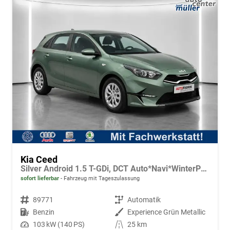
Kia Ceed
Silver Android 1.5 T-GDi, DCT Auto*Navi*WinterPak*Kamera*Klima*PDC hinten
sofort lieferbar
Fahrzeug mit Tageszulassung
Fahrzeugnr.
89771
Getriebe
Automatik
Kraftstoff
Benzin
Außenfarbe
Experience Grün Metallic
Leistung
103 kW (140 PS)
Kilometerstand
25 km