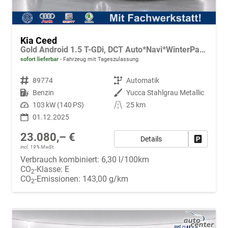
Kia Ceed
Gold Android 1.5 T-GDi, DCT Auto*Navi*WinterPak*Klimaauto*16"*Kamera*PrivacyGlas*
sofort lieferbar
Fahrzeug mit Tageszulassung
Fahrzeugnr.
89774
Getriebe
Automatik
Kraftstoff
Benzin
Außenfarbe
Yucca Stahlgrau Metallic
Leistung
103 kW (140 PS)
Kilometerstand
25 km
01.12.2025
23.080,– €
Details
Fahrzeug
incl. 19% MwSt.
Verbrauch kombiniert:
6,30 l/100km
CO
-Klasse:
E
2
CO
-Emissionen:
143,00 g/km
2