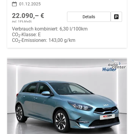
01.12.2025
22.090,– €
Details
Fahrzeug
incl. 19% MwSt.
Verbrauch kombiniert:
6,30 l/100km
CO
-Klasse:
E
2
CO
-Emissionen:
143,00 g/km
2