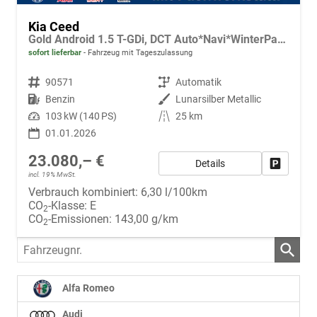
Kia Ceed
Gold Android 1.5 T-GDi, DCT Auto*Navi*WinterPak*Klimaauto*16"*Kamera*PrivacyGlas*
sofort lieferbar
Fahrzeug mit Tageszulassung
Fahrzeugnr.
90571
Getriebe
Automatik
Kraftstoff
Benzin
Außenfarbe
Lunarsilber Metallic
Leistung
103 kW (140 PS)
Kilometerstand
25 km
01.01.2026
23.080,– €
Details
Fahrzeug
incl. 19% MwSt.
Verbrauch kombiniert:
6,30 l/100km
CO
-Klasse:
E
2
CO
-Emissionen:
143,00 g/km
2
Fahrzeugnr.
Alfa Romeo
Audi