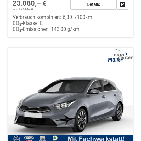
23.080,– €
Details
Fahrzeug
incl. 19% MwSt.
Verbrauch kombiniert:
6,30 l/100km
CO
-Klasse:
E
2
CO
-Emissionen:
143,00 g/km
2