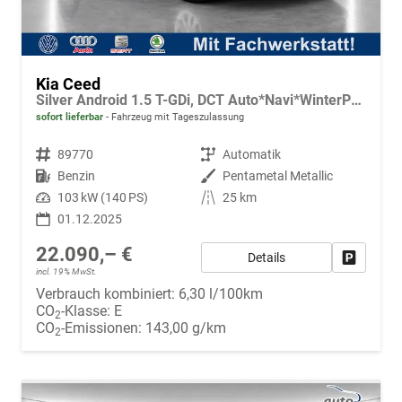
Kia Ceed
Silver Android 1.5 T-GDi, DCT Auto*Navi*WinterPak*Kamera*Klima*PDC hinten
sofort lieferbar
Fahrzeug mit Tageszulassung
Fahrzeugnr.
89770
Getriebe
Automatik
Kraftstoff
Benzin
Außenfarbe
Pentametal Metallic
Leistung
103 kW (140 PS)
Kilometerstand
25 km
01.12.2025
22.090,– €
Details
Fahrzeug
incl. 19% MwSt.
Verbrauch kombiniert:
6,30 l/100km
CO
-Klasse:
E
2
CO
-Emissionen:
143,00 g/km
2