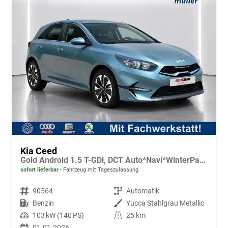
Kia Ceed
Gold Android 1.5 T-GDi, DCT Auto*Navi*WinterPak*Klimaauto*16"*Kamera*PrivacyGlas*
sofort lieferbar
Fahrzeug mit Tageszulassung
Fahrzeugnr.
90564
Getriebe
Automatik
Kraftstoff
Benzin
Außenfarbe
Yucca Stahlgrau Metallic
Leistung
103 kW (140 PS)
Kilometerstand
25 km
01.01.2026