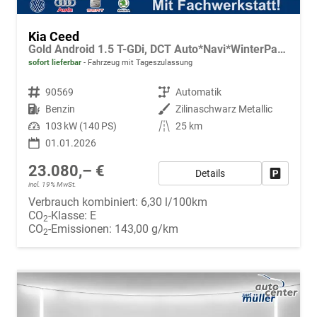
Kia Ceed
Gold Android 1.5 T-GDi, DCT Auto*Navi*WinterPak*Klimaauto*16"*Kamera*PrivacyGlas*
sofort lieferbar
Fahrzeug mit Tageszulassung
Fahrzeugnr.
90569
Getriebe
Automatik
Kraftstoff
Benzin
Außenfarbe
Zilinaschwarz Metallic
Leistung
103 kW (140 PS)
Kilometerstand
25 km
01.01.2026
23.080,– €
Details
Fahrzeug
incl. 19% MwSt.
Verbrauch kombiniert:
6,30 l/100km
CO
-Klasse:
E
2
CO
-Emissionen:
143,00 g/km
2