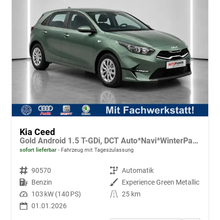
Kia Ceed
Gold Android 1.5 T-GDi, DCT Auto*Navi*WinterPak*Klimaauto*16"*Kamera*PrivacyGlas*
sofort lieferbar
Fahrzeug mit Tageszulassung
Fahrzeugnr.
90570
Getriebe
Automatik
Kraftstoff
Benzin
Außenfarbe
Experience Green Metallic
Leistung
103 kW (140 PS)
Kilometerstand
25 km
01.01.2026