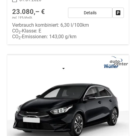
23.080,– €
Details
Fahrzeug
incl. 19% MwSt.
Verbrauch kombiniert:
6,30 l/100km
CO
-Klasse:
E
2
CO
-Emissionen:
143,00 g/km
2