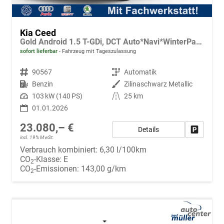
Kia Ceed
Gold Android 1.5 T-GDi, DCT Auto*Navi*WinterPak*Klimaauto*16"*Kamera*PrivacyGlas*
sofort lieferbar
Fahrzeug mit Tageszulassung
Fahrzeugnr.
90567
Getriebe
Automatik
Kraftstoff
Benzin
Außenfarbe
Zilinaschwarz Metallic
Leistung
103 kW (140 PS)
Kilometerstand
25 km
01.01.2026
23.080,– €
Details
Fahrzeug
incl. 19% MwSt.
Verbrauch kombiniert:
6,30 l/100km
CO
-Klasse:
E
2
CO
-Emissionen:
143,00 g/km
2