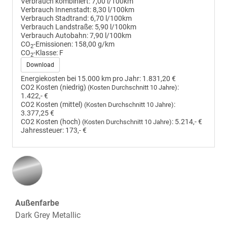
Verbrauch kombiniert:
7,00 l/100km
Verbrauch Innenstadt:
8,30 l/100km
Verbrauch Stadtrand:
6,70 l/100km
Verbrauch Landstraße:
5,90 l/100km
Verbrauch Autobahn:
7,90 l/100km
CO
-Emissionen:
158,00 g/km
2
CO
-Klasse:
F
2
Download
Energiekosten bei 15.000 km pro Jahr:
1.831,20 €
CO2 Kosten (niedrig)
:
(Kosten Durchschnitt 10 Jahre)
1.422,- €
CO2 Kosten (mittel)
:
(Kosten Durchschnitt 10 Jahre)
3.377,25 €
CO2 Kosten (hoch)
:
5.214,- €
(Kosten Durchschnitt 10 Jahre)
Jahressteuer:
173,- €
Außenfarbe
Dark Grey Metallic