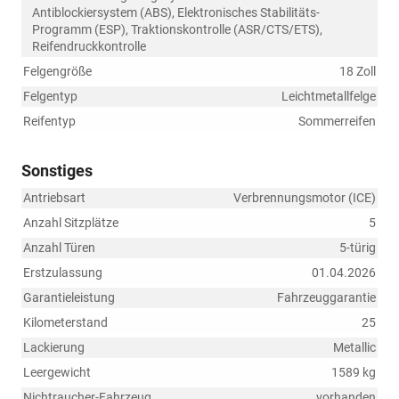
Antiblockiersystem (ABS), Elektronisches Stabilitäts-
Programm (ESP), Traktionskontrolle (ASR/CTS/ETS),
Reifendruckkontrolle
Felgengröße
18 Zoll
Felgentyp
Leichtmetallfelge
Reifentyp
Sommerreifen
Sonstiges
Antriebsart
Verbrennungsmotor (ICE)
Anzahl Sitzplätze
5
Anzahl Türen
5-türig
Erstzulassung
01.04.2026
Garantieleistung
Fahrzeuggarantie
Kilometerstand
25
Lackierung
Metallic
Leergewicht
1589 kg
Nichtraucher-Fahrzeug
vorhanden