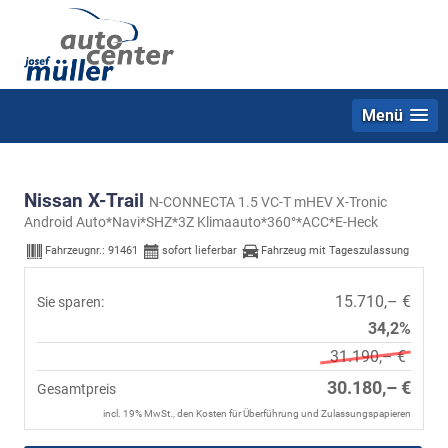
Menü
Nissan X-Trail
N-CONNECTA 1.5 VC-T mHEV X-Tronic
Android Auto*Navi*SHZ*3Z Klimaauto*360°*ACC*E-Heck
Fahrzeugnr.:
91461
sofort lieferbar
Fahrzeug mit Tageszulassung
15.710,– €
Sie sparen:
34,2%
31.190,– €
30.180,– €
Gesamtpreis
incl. 19% MwSt., den Kosten für Überführung und Zulassungspapieren