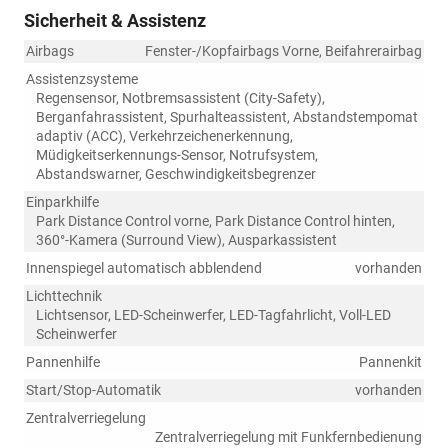
Sicherheit & Assistenz
Airbags
Fenster-/Kopfairbags Vorne, Beifahrerairbag
Assistenzsysteme
Regensensor, Notbremsassistent (City-Safety),
Berganfahrassistent, Spurhalteassistent, Abstandstempomat
adaptiv (ACC), Verkehrzeichenerkennung,
Müdigkeitserkennungs-Sensor, Notrufsystem,
Abstandswarner, Geschwindigkeitsbegrenzer
Einparkhilfe
Park Distance Control vorne, Park Distance Control hinten,
360°-Kamera (Surround View), Ausparkassistent
Innenspiegel automatisch abblendend
vorhanden
Lichttechnik
Lichtsensor, LED-Scheinwerfer, LED-Tagfahrlicht, Voll-LED
Scheinwerfer
Pannenhilfe
Pannenkit
Start/Stop-Automatik
vorhanden
Zentralverriegelung
Zentralverriegelung mit Funkfernbedienung