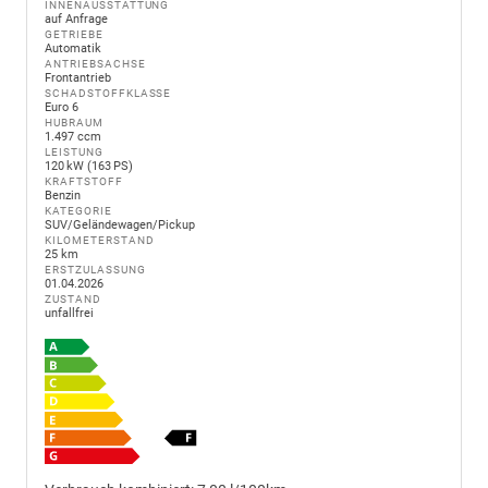
INNENAUSSTATTUNG
auf Anfrage
GETRIEBE
Automatik
ANTRIEBSACHSE
Frontantrieb
SCHADSTOFFKLASSE
Euro 6
HUBRAUM
1.497 ccm
LEISTUNG
120 kW (163 PS)
KRAFTSTOFF
Benzin
KATEGORIE
SUV/Geländewagen/Pickup
KILOMETERSTAND
25 km
ERSTZULASSUNG
01.04.2026
ZUSTAND
unfallfrei