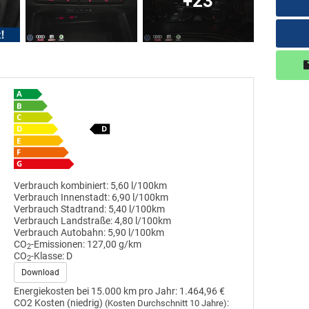
+23
Verbrauch kombiniert:
5,60 l/100km
Verbrauch Innenstadt:
6,90 l/100km
Verbrauch Stadtrand:
5,40 l/100km
Verbrauch Landstraße:
4,80 l/100km
Verbrauch Autobahn:
5,90 l/100km
CO
-Emissionen:
127,00 g/km
2
CO
-Klasse:
D
2
Download
Energiekosten bei 15.000 km pro Jahr:
1.464,96 €
CO2 Kosten (niedrig)
:
(Kosten Durchschnitt 10 Jahre)