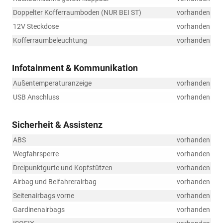
Doppelter Kofferraumboden (NUR BEI ST)
vorhanden
12V Steckdose
vorhanden
Kofferraumbeleuchtung
vorhanden
Infotainment & Kommunikation
Außentemperaturanzeige
vorhanden
USB Anschluss
vorhanden
Sicherheit & Assistenz
ABS
vorhanden
Wegfahrsperre
vorhanden
Dreipunktgurte und Kopfstützen
vorhanden
Airbag und Beifahrerairbag
vorhanden
Seitenairbags vorne
vorhanden
Gardinenairbags
vorhanden