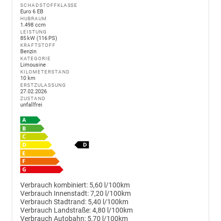
SCHADSTOFFKLASSE
Euro 6 EB
HUBRAUM
1.498 ccm
LEISTUNG
85 kW (116 PS)
KRAFTSTOFF
Benzin
KATEGORIE
Limousine
KILOMETERSTAND
10 km
ERSTZULASSUNG
27.02.2026
ZUSTAND
unfallfrei
Verbrauch kombiniert:
5,60 l/100km
Verbrauch Innenstadt:
7,20 l/100km
Verbrauch Stadtrand:
5,40 l/100km
Verbrauch Landstraße:
4,80 l/100km
Verbrauch Autobahn:
5,70 l/100km