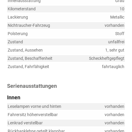
Innenausstattung
Grau
Kilometerstand
10
Lackierung
Metallic
Nichtraucher-Fahrzeug
vorhanden
Polsterung
Stoff
Zustand
unfallfrei
Zustand, Aussehen
1, sehr gut
Zustand, Beschaffenheit
Scheckheftgepflegt
Zustand, Fahrfähigkeit
fahrtauglich
Serienausstattungen
Innen
Leselampen vorne und hinten
vorhanden
Fahrersitz höhenverstellbar
vorhanden
Lenkrad verstellbar
vorhanden
Rückbanklehne geteilt klappbar
vorhanden