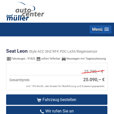
Menü
Seat Leon
Style ACC SHZ RFK PDC Licht/Regensensor
Fahrzeugnr.:
91825
sofort lieferbar
Neuwagen mit Tageszulassung
25.790,– €
25.090,– €
Gesamtpreis
incl. 19% MwSt., den Kosten für Überführung und Zulassungspapieren
Fahrzeug bestellen
Wir rufen Sie an