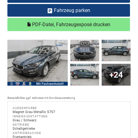
Fahrzeug parken
PDF-Datei, Fahrzeugexposé drucken
+24
Beispielbilder, ggf. teilweise mit Sonderausstattung
AUSSENFARBE
Magnet Grau Metallic S7S7
INNENAUSSTATTUNG
Grau / Schwarz
GETRIEBE
Schaltgetriebe
ANTRIEBSACHSE
Frontantrieb