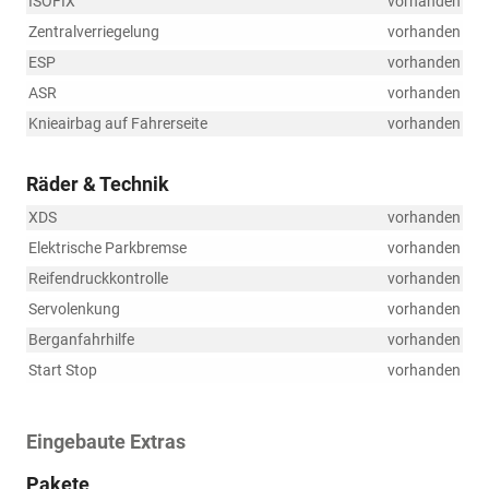
ISOFIX
vorhanden
Zentralverriegelung
vorhanden
ESP
vorhanden
ASR
vorhanden
Knieairbag auf Fahrerseite
vorhanden
Räder & Technik
XDS
vorhanden
Elektrische Parkbremse
vorhanden
Reifendruckkontrolle
vorhanden
Servolenkung
vorhanden
Berganfahrhilfe
vorhanden
Start Stop
vorhanden
Eingebaute Extras
Pakete