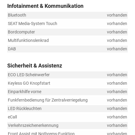
Infotainment & Kommunikation
Bluetooth
vorhanden
SEAT Media-System Touch
vorhanden
Bordcomputer
vorhanden
Multifunktionslenkrad
vorhanden
DAB
vorhanden
Sicherheit & Assistenz
ECO LED Scheinwerfer
vorhanden
Keyless GO Knopfstart
vorhanden
Einparkhilfe vorne
vorhanden
Funkfernbedienung für Zentralverriegelung
vorhanden
LED Rückleuchten
vorhanden
eCall
vorhanden
Verkehrszeichenerkennung
vorhanden
Front Assist mit Notbrems-Funktion
vorhanden