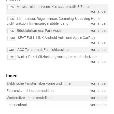
Mittelarmlehne vorne, Klimaautomatik 3-Zonen
P2A
vorhanden
Lichtsensor, Regensensor, Comming & Leaving Home
PSS
Lichtfunktion, Innenspiegel abblendend
vorhanden
Rückfahrkamera, Park Assist
vorhanden
PCK
SEAT FULL LINK Android Auto und Apple CarPlay
PMQ
vorhanden
ACC Tempomat, Fernlichtassistent
vorhanden
WDF
Winter Paket Sitzheizung vorne, Lenkrad beheizbar
PW1
vorhanden
Innen
Elektrische Fensterheber vorne und hinten
vorhanden
Fahrersitz mit Lordosenstütze
vorhanden
Vordersitze höhenverstellbar
vorhanden
Lederlenkrad
vorhanden