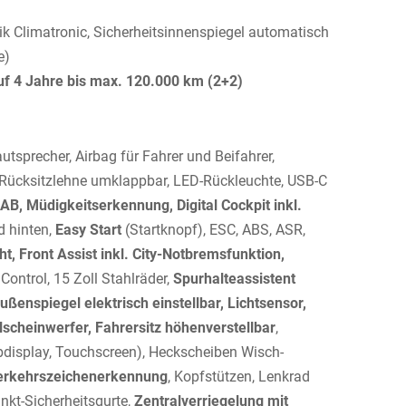
k Climatronic, Sicherheitsinnenspiegel automatisch
e)
uf 4 Jahre bis max. 120.000 km (2+2)
autsprecher, Airbag für Fahrer und Beifahrer,
 Rücksitzlehne umklappbar, LED-Rückleuchte, USB-C
AB, Müdigkeitserkennung, Digital Cockpit inkl.
 hinten,
Easy Start
(Startknopf), ESC, ABS, ASR,
t, Front Assist inkl. City-Notbremsfunktion,
d Control, 15 Zoll Stahlräder,
Spurhalteassistent
ußenspiegel elektrisch einstellbar, Lichtsensor,
lscheinwerfer, Fahrersitz höhenverstellbar
,
bdisplay, Touchscreen), Heckscheiben Wisch-
Verkehrszeichenerkennung
, Kopfstützen, Lenkrad
nkt-Sicherheitsgurte,
Zentralverriegelung mit