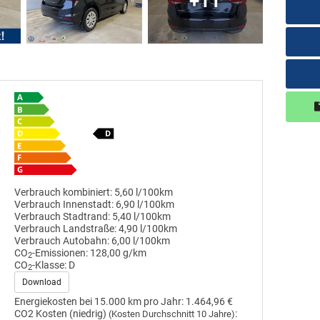
+11
Verbrauch kombiniert:
5,60 l/100km
Verbrauch Innenstadt:
6,90 l/100km
Verbrauch Stadtrand:
5,40 l/100km
Verbrauch Landstraße:
4,90 l/100km
Verbrauch Autobahn:
6,00 l/100km
CO
-Emissionen:
128,00 g/km
2
CO
-Klasse:
D
2
Download
Energiekosten bei 15.000 km pro Jahr:
1.464,96 €
CO2 Kosten (niedrig)
:
(Kosten Durchschnitt 10 Jahre)