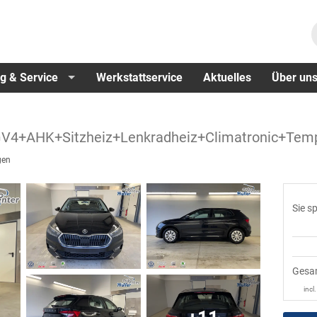
g & Service
Werkstattservice
Aktuelles
Über un
 GV4+AHK+Sitzheiz+Lenkradheiz+Climatronic+T
gen
Sie s
Gesa
incl