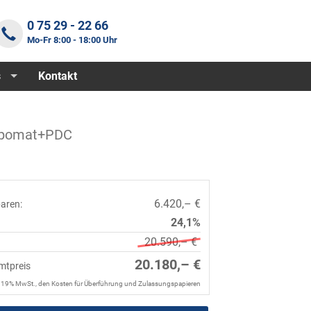
0 75 29 - 22 66
Mo-Fr 8:00 - 18:00 Uhr
s
Kontakt
empomat+PDC
6.420,– €
paren:
24,1%
20.590,– €
20.180,– €
mtpreis
. 19% MwSt., den Kosten für Überführung und Zulassungspapieren