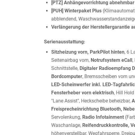
[PTZ] Anhängevorrichtung abnehmbar
[PUH] Winterpaket Plus
(Klimaautomati
abblendend, Waschwasserstandanzeig
Verlängerung der Herstellergarantie a
Serienausstattung:
Sitzheizung vorn, ParkPilot hinten
, 6 L
Seitenairbag vorn,
Notrufsystem eCall
,
Schnittstelle,
Digitaler Radioempfang D
Bordcomputer
, Bremsscheiben vorn und
LED-Scheinwerfer inkl. LED-Tagfahrlich
Fensterheber vorn elektrisch
, Hill Hol
"Lane Assist", Heckscheibe beheizbar,
A
Freisprecheinrichtung Bluetooth, Nebe
Servolenkung,
Radio Infotainment
(Far
Waschanlage,
Reifendruckkontrolle, 
höhenverstellbar, Wegfahrsperre, Dreipu