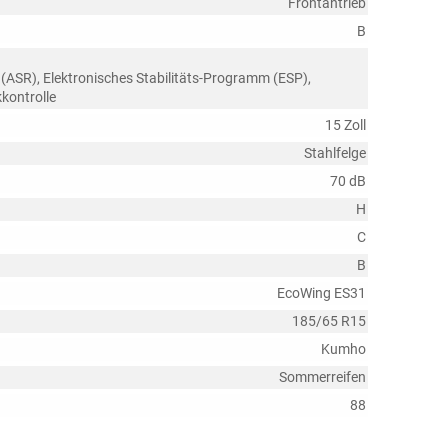
Frontantrieb
B
 (ASR), Elektronisches Stabilitäts-Programm (ESP),
kontrolle
15 Zoll
Stahlfelge
70 dB
H
C
B
EcoWing ES31
185/65 R15
Kumho
Sommerreifen
88