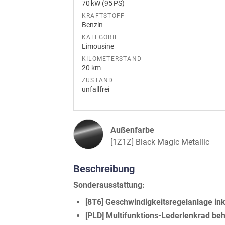
70 kW (95 PS)
KRAFTSTOFF
Benzin
KATEGORIE
Limousine
KILOMETERSTAND
20 km
ZUSTAND
unfallfrei
Außenfarbe
[1Z1Z] Black Magic Metallic
Beschreibung
Sonderausstattung:
[8T6] Geschwindigkeitsregelanlage in
[PLD] Multifunktions-Lederlenkrad be