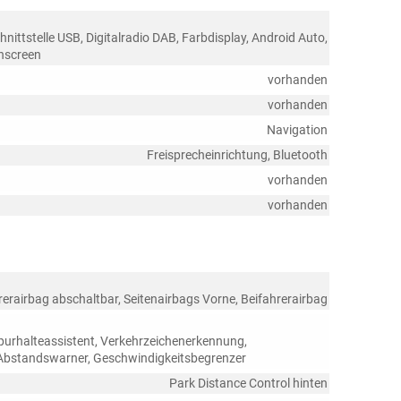
nittstelle USB, Digitalradio DAB, Farbdisplay, Android Auto,
chscreen
vorhanden
vorhanden
Navigation
Freisprecheinrichtung, Bluetooth
vorhanden
vorhanden
rerairbag abschaltbar, Seitenairbags Vorne, Beifahrerairbag
purhalteassistent, Verkehrzeichenerkennung,
Abstandswarner, Geschwindigkeitsbegrenzer
Park Distance Control hinten