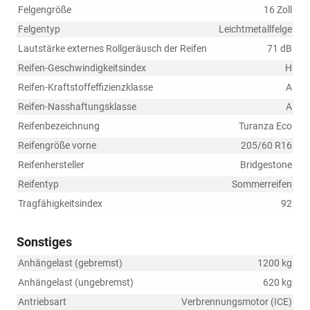
Felgengröße
16 Zoll
Felgentyp
Leichtmetallfelge
Lautstärke externes Rollgeräusch der Reifen
71 dB
Reifen-Geschwindigkeitsindex
H
Reifen-Kraftstoffeffizienzklasse
A
Reifen-Nasshaftungsklasse
A
Reifenbezeichnung
Turanza Eco
Reifengröße vorne
205/60 R16
Reifenhersteller
Bridgestone
Reifentyp
Sommerreifen
Tragfähigkeitsindex
92
Sonstiges
Anhängelast (gebremst)
1200 kg
Anhängelast (ungebremst)
620 kg
Antriebsart
Verbrennungsmotor (ICE)