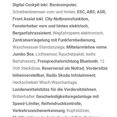
Digital Cockpit inkl. Bordcomputer
,
Scheibenbremsen vorn und hinten,
ESC, ABS, ASR,
Front Assist inkl. City-Notbremsfunktion,
Fensterheber vorn und hinten elektrisch,
Berganfahrassistent
, Wegfahrsperre elektronisch,
Zentralverriegelung mit Funkfernbedienung
,
Waschwasser-Standanzeige,
Mittelarmlehne vorne
Jumbo Box
, Lichtsensor, Raucherpaket, Isofix
Beifahrersitz,
Freisprecheinrichtung Bluetooth
, 12
Volt Steckdose,
Reserverad als Notrad, Vordersitze
höhenverstellbar, Radio Skoda Infotainment
,
Heckscheiben Wisch-Waschanlage,
Lendenwirbelstütze für die Vordersitzlehnen
,
Brillenhalter,
Geschwindigkeitsregelanlage mit
Speed-Limiter, Reifendruckkontrolle,
Verkehrszeichenerkennung
, Kopfstützen,