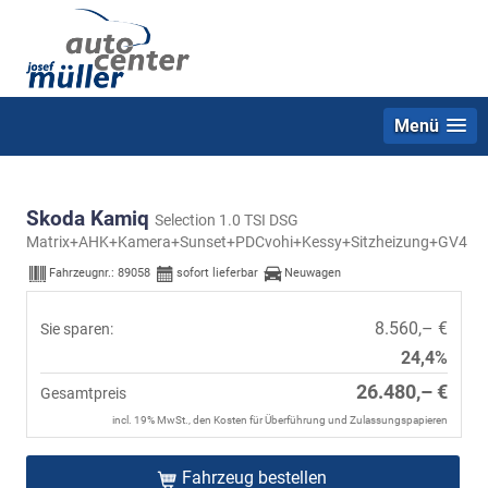
Menü
Skoda Kamiq
Selection 1.0 TSI DSG
Matrix+AHK+Kamera+Sunset+PDCvohi+Kessy+Sitzheizung+GV4
Fahrzeugnr.:
89058
sofort lieferbar
Neuwagen
8.560,– €
Sie sparen:
24,4%
26.480,– €
Gesamtpreis
incl. 19% MwSt., den Kosten für Überführung und Zulassungspapieren
Fahrzeug bestellen