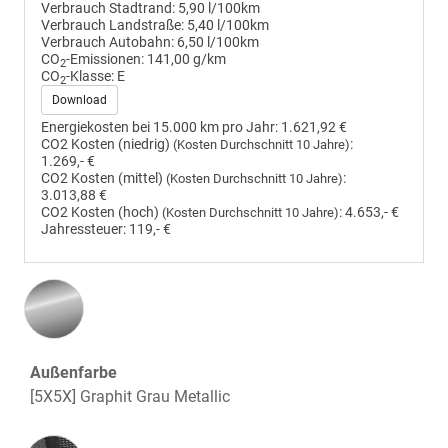
Verbrauch Stadtrand:
5,90 l/100km
Verbrauch Landstraße:
5,40 l/100km
Verbrauch Autobahn:
6,50 l/100km
CO
-Emissionen:
141,00 g/km
2
CO
-Klasse:
E
2
Download
Energiekosten bei 15.000 km pro Jahr:
1.621,92 €
CO2 Kosten (niedrig)
:
(Kosten Durchschnitt 10 Jahre)
1.269,- €
CO2 Kosten (mittel)
:
(Kosten Durchschnitt 10 Jahre)
3.013,88 €
CO2 Kosten (hoch)
:
4.653,- €
(Kosten Durchschnitt 10 Jahre)
Jahressteuer:
119,- €
Außenfarbe
[5X5X] Graphit Grau Metallic
Innenausstattung