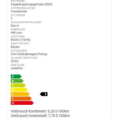
GETRIEBE
Doppelkupplungsgetriebe (DSG)
ANTRIEBSACHSE
Frontantrieb
ZYLINDER
3
SCHADSTOFFKLASSE
Euro 6
HUBRAUM
999 ccm
LEISTUNG
85 kW (116 PS)
KRAFTSTOFF
Benzin
KATEGORIE
SUV/Geländewagen/Pickup
KILOMETERSTAND
20 km
ZUSTAND
unfallfrei
Verbrauch kombiniert:
6,20 l/100km
Verbrauch Innenstadt:
7,70 l/100km