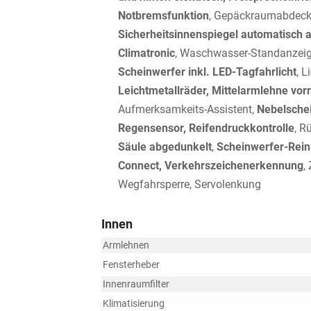
Notbremsfunktion
, Gepäckraumabdeck
Sicherheitsinnenspiegel automatisch 
Climatronic
, Waschwasser-Standanzeige
Scheinwerfer inkl. LED-Tagfahrlicht
, L
Leichtmetallräder, Mittelarmlehne vor
Aufmerksamkeits-Assistent,
Nebelsche
Regensensor, Reifendruckkontrolle
, R
Säule abgedunkelt
,
Scheinwerfer-Rein
Connect, Verkehrszeichenerkennung
,
Wegfahrsperre, Servolenkung
Innen
Armlehnen
Fensterheber
Innenraumfilter
Klimatisierung