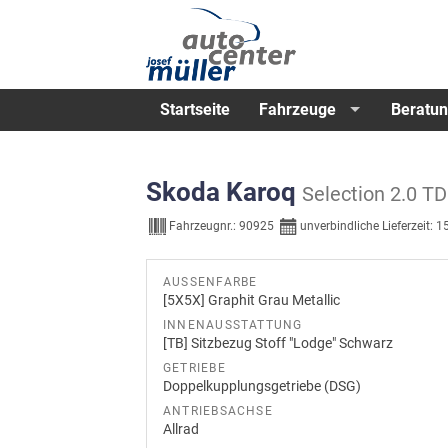
Startseite
Fahrzeuge
Beratun
Skoda Karoq
Selection 2.0
Fahrzeugnr.:
90925
unverbindliche Lieferzeit:
1
AUSSENFARBE
[5X5X] Graphit Grau Metallic
INNENAUSSTATTUNG
[TB] Sitzbezug Stoff "Lodge" Schwarz
GETRIEBE
Doppelkupplungsgetriebe (DSG)
ANTRIEBSACHSE
Allrad