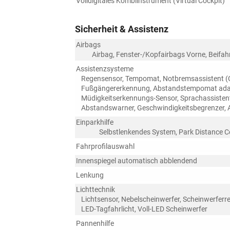
Volldigitales Kombiinstrument (Virtual Cockpit)
Sicherheit & Assistenz
Airbags
Airbag, Fenster-/Kopfairbags Vorne, Beifah
Assistenzsysteme
Regensensor, Tempomat, Notbremsassistent (Ci
Fußgängererkennung, Abstandstempomat adapt
Müdigkeitserkennungs-Sensor, Sprachassiste
Abstandswarner, Geschwindigkeitsbegrenzer, 
Einparkhilfe
Selbstlenkendes System, Park Distance C
Fahrprofilauswahl
Innenspiegel automatisch abblendend
Lenkung
Lichttechnik
Lichtsensor, Nebelscheinwerfer, Scheinwerferre
LED-Tagfahrlicht, Voll-LED Scheinwerfer
Pannenhilfe