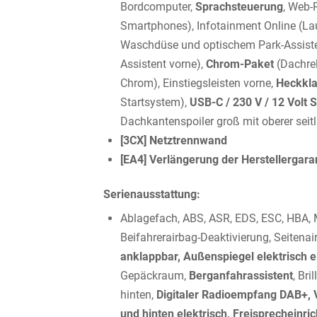
Bordcomputer,
Sprachsteuerung
, Web-
Smartphones), Infotainment Online (Lau
Waschdüse und optischem Park-Assisten
Assistent vorne),
Chrom-Paket
(Dachrel
Chrom), Einstiegsleisten vorne,
Heckkla
Startsystem),
USB-C / 230 V / 12 Volt 
Dachkantenspoiler groß mit oberer seitl
[3CX] Netztrennwand
[EA4] Verlängerung der Herstellergara
Serienausstattung:
Ablagefach, ABS, ASR, EDS, ESC, HBA, M
Beifahrerairbag-Deaktivierung, Seitena
anklappbar, Außenspiegel elektrisch e
Gepäckraum,
Berganfahrassistent
, Br
hinten,
Digitaler Radioempfang DAB+, V
und hinten elektrisch, Freisprecheinrich