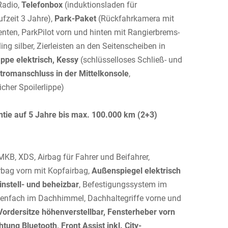
Radio,
Telefonbox
(induktionsladen für
fzeit 3 Jahre),
Park-Paket
(Rückfahrkamera mit
ten, ParkPilot vorn und hinten mit Rangierbrems-
ing silber, Zierleisten an den Seitenscheiben in
ppe elektrisch, Kessy
(schlüsselloses Schließ- und
Stromanschluss in der Mittelkonsole
,
icher Spoilerlippe)
ntie auf 5 Jahre bis max. 100.000 km (2+3)
KB, XDS, Airbag für Fahrer und Beifahrer,
irbag vorn mit Kopfairbag,
Außenspiegel elektrisch
instell- und beheizbar
, Befestigungssystem im
illenfach im Dachhimmel, Dachhaltegriffe vorne und
ordersitze höhenverstellbar, Fensterheber vorn
tung Bluetooth, Front Assist inkl. City-