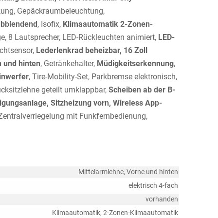
ung, Gepäckraumbeleuchtung,
abblendend
, Isofix,
Klimaautomatik 2-Zonen-
, 8 Lautsprecher, LED-Rückleuchten animiert,
LED-
ichtsensor,
Lederlenkrad beheizbar, 16 Zoll
n und hinten
, Getränkehalter,
Müdigkeitserkennung
,
inwerfer
, Tire-Mobility-Set, Parkbremse elektronisch,
ücksitzlehne geteilt umklappbar,
Scheiben ab der B-
igungsanlage, Sitzheizung vorn, Wireless App-
 Zentralverriegelung mit Funkfernbedienung,
Mittelarmlehne, Vorne und hinten
elektrisch 4-fach
vorhanden
Klimaautomatik, 2-Zonen-Klimaautomatik