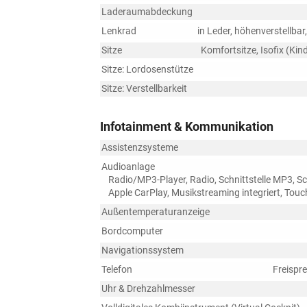
Laderaumabdeckung
Lenkrad
in Leder, höhenverstellba
Sitze
Komfortsitze, Isofix (Kin
Sitze: Lordosenstütze
Sitze: Verstellbarkeit
Infotainment & Kommunikation
Assistenzsysteme
Audioanlage
Radio/MP3-Player, Radio, Schnittstelle MP3, Sch
Apple CarPlay, Musikstreaming integriert, Tou
Außentemperaturanzeige
Bordcomputer
Navigationssystem
Telefon
Freispr
Uhr & Drehzahlmesser