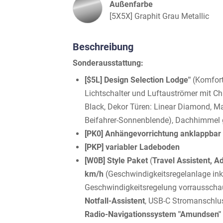
Außenfarbe
[5X5X] Graphit Grau Metallic
Beschreibung
Sonderausstattung:
[$5L] Design Selection Lodge"
(Komfort
Lichtschalter und Luftauströmer mit C
Black, Dekor Türen: Linear Diamond, M
Beifahrer-Sonnenblende), Dachhimmel 
[PK0] Anhängevorrichtung anklappbar m
[PKP] variabler Ladeboden
[W0B] Style Paket
(
Travel Assistent, 
km/h
(Geschwindigkeitsregelanlage ink
Geschwindigkeitsregelung vorrausscha
Notfall-Assistent
, USB-C Stromanschlus
Radio-Navigationssystem "Amundsen"