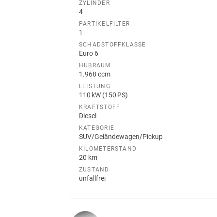
ZYLINDER
4
PARTIKELFILTER
1
SCHADSTOFFKLASSE
Euro 6
HUBRAUM
1.968 ccm
LEISTUNG
110 kW (150 PS)
KRAFTSTOFF
Diesel
KATEGORIE
SUV/Geländewagen/Pickup
KILOMETERSTAND
20 km
ZUSTAND
unfallfrei