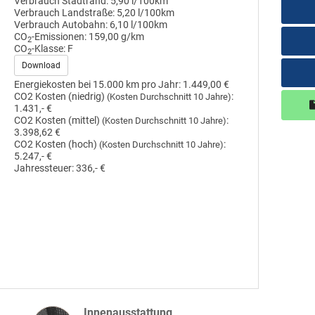
Verbrauch Stadtrand:
5,90 l/100km
Verbrauch Landstraße:
5,20 l/100km
Verbrauch Autobahn:
6,10 l/100km
CO
-Emissionen:
159,00 g/km
2
CO
-Klasse:
F
2
Download
Energiekosten bei 15.000 km pro Jahr:
1.449,00 €
CO2 Kosten (niedrig)
:
(Kosten Durchschnitt 10 Jahre)
1.431,- €
CO2 Kosten (mittel)
:
(Kosten Durchschnitt 10 Jahre)
3.398,62 €
CO2 Kosten (hoch)
:
(Kosten Durchschnitt 10 Jahre)
5.247,- €
Jahressteuer:
336,- €
Innenausstattung
Innenausstattung