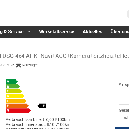
g & Service
Werkstattservice
Aktuelles
Über un
 TDI DSG 4x4 AHK+Navi+ACC+Kamera+Sitzheiz+e
5.08.2026
Neuwagen
Sie s
Gesa
incl
Verbrauch kombiniert:
6,00 l/100km
Verbrauch Innenstadt:
8,10 l/100km