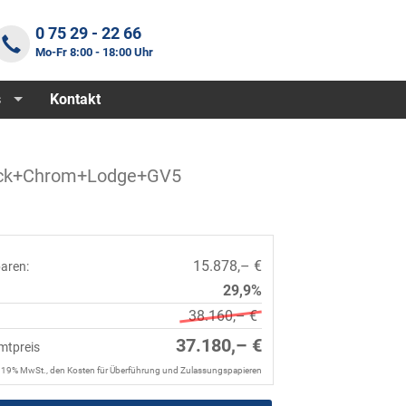
0 75 29 - 22 66
Mo-Fr 8:00 - 18:00 Uhr
s
Kontakt
Heck+Chrom+Lodge+GV5
15.878,– €
paren:
29,9%
38.160,– €
37.180,– €
mtpreis
. 19% MwSt., den Kosten für Überführung und Zulassungspapieren