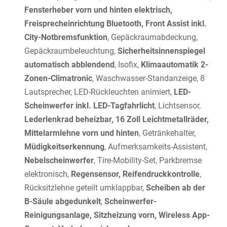
Fensterheber vorn und hinten elektrisch,
Freisprecheinrichtung Bluetooth, Front Assist inkl.
City-Notbremsfunktion
, Gepäckraumabdeckung,
Gepäckraumbeleuchtung,
Sicherheitsinnenspiegel
automatisch abblendend
, Isofix,
Klimaautomatik 2-
Zonen-Climatronic
, Waschwasser-Standanzeige, 8
Lautsprecher, LED-Rückleuchten animiert,
LED-
Scheinwerfer inkl. LED-Tagfahrlicht
, Lichtsensor,
Lederlenkrad beheizbar, 16 Zoll Leichtmetallräder,
Mittelarmlehne vorn und hinten
, Getränkehalter,
Müdigkeitserkennung
, Aufmerksamkeits-Assistent,
Nebelscheinwerfer
, Tire-Mobility-Set, Parkbremse
elektronisch,
Regensensor, Reifendruckkontrolle
,
Rücksitzlehne geteilt umklappbar,
Scheiben ab der
B-Säule abgedunkelt
,
Scheinwerfer-
Reinigungsanlage, Sitzheizung vorn, Wireless App-