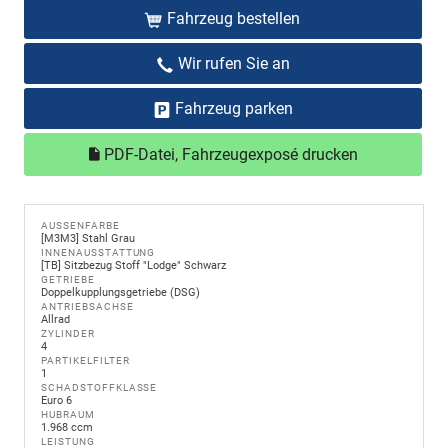
Fahrzeug bestellen
Wir rufen Sie an
Fahrzeug parken
PDF-Datei, Fahrzeugexposé drucken
AUSSENFARBE
[M3M3] Stahl Grau
INNENAUSSTATTUNG
[TB] Sitzbezug Stoff "Lodge" Schwarz
GETRIEBE
Doppelkupplungsgetriebe (DSG)
ANTRIEBSACHSE
Allrad
ZYLINDER
4
PARTIKELFILTER
1
SCHADSTOFFKLASSE
Euro 6
HUBRAUM
1.968 ccm
LEISTUNG