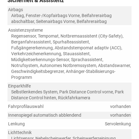
Sicherheit & Assistenz
Airbags
Airbag, Fenster-/Kopfairbags Vorne, Beifahrerairbag
abschaltbar, Seitenairbags Vorne, Beifahrerairbag
Assistenzsysteme
Regensensor, Tempomat, Notbremsassistent (City-Safety),
Berganfahrassistent, Spurhalteassistent,
Fußgängererkennung, Abstandstempomat adaptiv (ACC),
Verkehrzeichenerkennung, Stauassistent,
Müdigkeitserkennungs-Sensor, Sprachassistent,
Notrufsystem, Autonomes Notbremssystem, Abstandswarner,
Geschwindigkeitsbegrenzer, Anhänger-Stabilisierungs-
Programm
Einparkhilfe
Selbstlenkendes System, Park Distance Control vorne, Park
Distance Control hinten, Rückfahrkamera
Fahrprofilauswahl
vorhanden
Innenspiegel automatisch abblendend
vorhanden
Lenkung
Servolenkung
Lichttechnik
Lichtsensor, Nebelscheinwerfer, Scheinwerferreinigung,