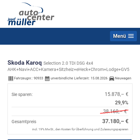
Menü
Skoda Karoq
Selection 2.0 TDI DSG 4x4
AHK+Navi+ACC+Kamera+Sitzheiz+eHeck+Chrom+Lodge+GV5
Fahrzeugnr.:
90933
unverbindliche Lieferzeit:
15.08.2026
Neuwagen
15.878,– €
Sie sparen:
29,9%
38.160,– €
37.180,– €
Gesamtpreis
incl. 19% MwSt., den Kosten für Überführung und Zulassungspapieren