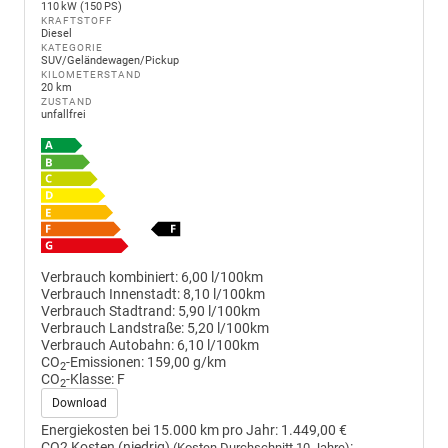
110 kW (150 PS)
KRAFTSTOFF
Diesel
KATEGORIE
SUV/Geländewagen/Pickup
KILOMETERSTAND
20 km
ZUSTAND
unfallfrei
Verbrauch kombiniert:
6,00 l/100km
Verbrauch Innenstadt:
8,10 l/100km
Verbrauch Stadtrand:
5,90 l/100km
Verbrauch Landstraße:
5,20 l/100km
Verbrauch Autobahn:
6,10 l/100km
CO
-Emissionen:
159,00 g/km
2
CO
-Klasse:
F
2
Download
Energiekosten bei 15.000 km pro Jahr:
1.449,00 €
CO2 Kosten (niedrig)
:
(Kosten Durchschnitt 10 Jahre)