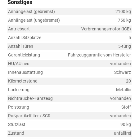
Sonstiges
Anhängelast (gebremst)
2100 kg
Anhängelast (ungebremst)
750 kg
Antriebsart
Verbrennungsmotor (ICE)
Anzahl Sitzplätze
5
Anzahl Türen
5-türig
Garantieleistung
Fahrzeuggarantie vom Hersteller
HU/AU neu
vorhanden
Innenausstattung
Schwarz
Kilometerstand
20
Lackierung
Metallic
Nichtraucher-Fahrzeug
vorhanden
Polsterung
Stoff
Rußpartikelfilter / SCR
vorhanden
Stützlast
90 kg
Zustand
unfallfrei