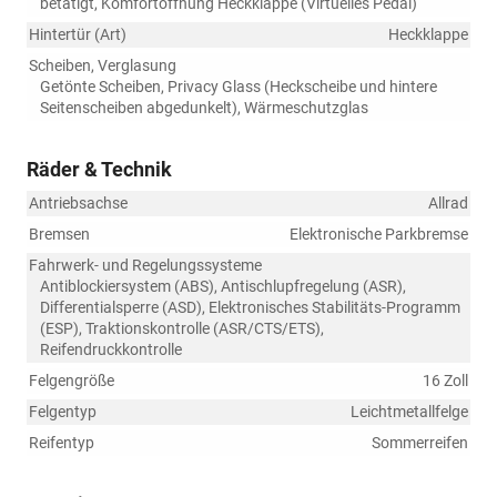
betätigt, Komfortöffnung Heckklappe (Virtuelles Pedal)
Hintertür (Art)
Heckklappe
Scheiben, Verglasung
Getönte Scheiben, Privacy Glass (Heckscheibe und hintere
Seitenscheiben abgedunkelt), Wärmeschutzglas
Räder & Technik
Antriebsachse
Allrad
Bremsen
Elektronische Parkbremse
Fahrwerk- und Regelungssysteme
Antiblockiersystem (ABS), Antischlupfregelung (ASR),
Differentialsperre (ASD), Elektronisches Stabilitäts-Programm
(ESP), Traktionskontrolle (ASR/CTS/ETS),
Reifendruckkontrolle
Felgengröße
16 Zoll
Felgentyp
Leichtmetallfelge
Reifentyp
Sommerreifen