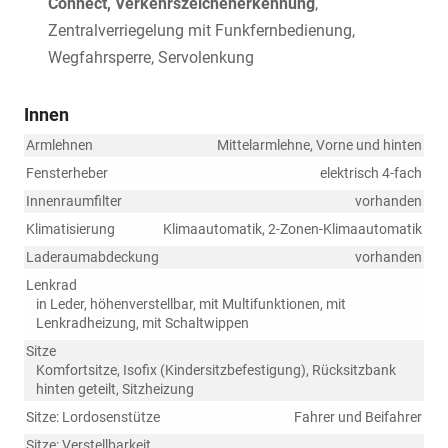
Connect, Verkehrszeichenerkennung
,
Zentralverriegelung mit Funkfernbedienung,
Wegfahrsperre, Servolenkung
Innen
Armlehnen
Mittelarmlehne, Vorne und hinten
Fensterheber
elektrisch 4-fach
Innenraumfilter
vorhanden
Klimatisierung
Klimaautomatik, 2-Zonen-Klimaautomatik
Laderaumabdeckung
vorhanden
Lenkrad
in Leder, höhenverstellbar, mit Multifunktionen, mit
Lenkradheizung, mit Schaltwippen
Sitze
Komfortsitze, Isofix (Kindersitzbefestigung), Rücksitzbank
hinten geteilt, Sitzheizung
Sitze: Lordosenstütze
Fahrer und Beifahrer
Sitze: Verstellbarkeit