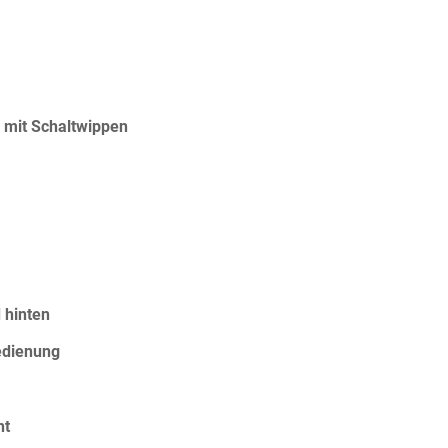
 mit Schaltwippen
 hinten
edienung
ht