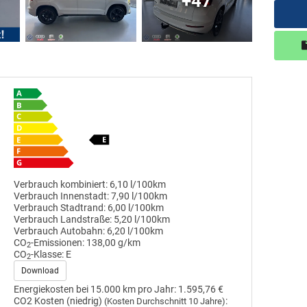
+47
Verbrauch kombiniert:
6,10 l/100km
Verbrauch Innenstadt:
7,90 l/100km
Verbrauch Stadtrand:
6,00 l/100km
Verbrauch Landstraße:
5,20 l/100km
Verbrauch Autobahn:
6,20 l/100km
CO
-Emissionen:
138,00 g/km
2
CO
-Klasse:
E
2
Download
Energiekosten bei 15.000 km pro Jahr:
1.595,76 €
CO2 Kosten (niedrig)
:
(Kosten Durchschnitt 10 Jahre)