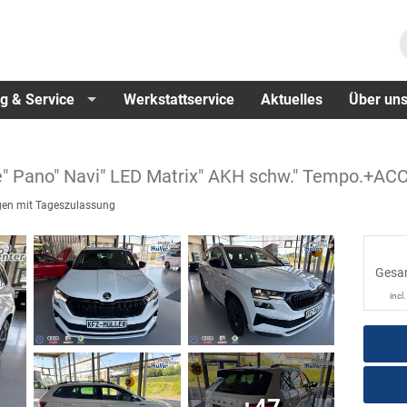
g & Service
Werkstattservice
Aktuelles
Über un
e" Pano" Navi" LED Matrix" AKH schw." Tempo.+ACC"
en mit Tageszulassung
Gesa
incl