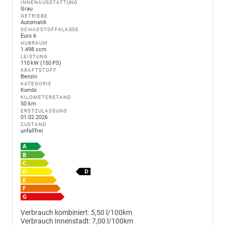
INNENAUSSTATTUNG
Grau
GETRIEBE
Automatik
SCHADSTOFFKLASSE
Euro 6
HUBRAUM
1.498 ccm
LEISTUNG
110 kW (150 PS)
KRAFTSTOFF
Benzin
KATEGORIE
Kombi
KILOMETERSTAND
50 km
ERSTZULASSUNG
01.02.2026
ZUSTAND
unfallfrei
Verbrauch kombiniert:
5,50 l/100km
Verbrauch Innenstadt:
7,00 l/100km