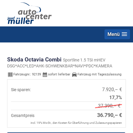
Menü
Skoda Octavia Combi
Sportline 1.5 TSI mHEV
DSG*ACC*LED*AHK-SCHWENKBAR*NAVI*PDC*KAMERA
Fahrzeugnr.:
92139
sofort lieferbar
Fahrzeug mit Tageszulassung
7.920,– €
Sie sparen:
17,7%
37.390,– €
36.790,– €
Gesamtpreis
incl. 19% MwSt., den Kosten für Überführung und Zulassungspapieren