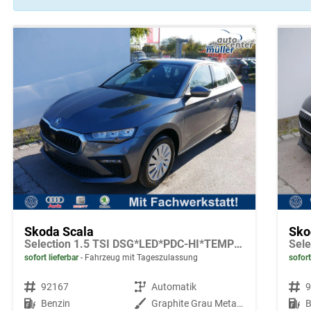
Skoda Scala
Sko
Selection 1.5 TSI DSG*LED*PDC-HI*TEMPOMAT*SMARTLINK*SHZ*KLIMA*RADIO
sofort lieferbar
Fahrzeug mit Tageszulassung
sofort
Fahrzeugnr.
92167
Getriebe
Automatik
Fahrzeugnr.
Kraftstoff
Benzin
Außenfarbe
Graphite Grau Metallic
Kraftstoff
B