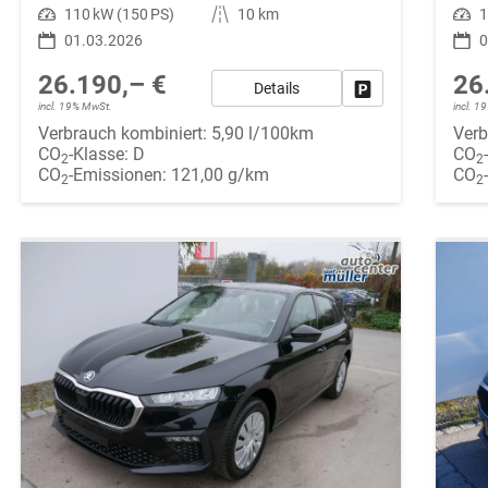
Leistung
110 kW (150 PS)
Kilometerstand
10 km
Leistung
1
01.03.2026
0
26.190,– €
26
Details
Fahrzeug parken
incl. 19% MwSt.
incl. 
Verbrauch kombiniert:
5,90 l/100km
Verb
CO
-Klasse:
D
CO
2
2
CO
-Emissionen:
121,00 g/km
CO
2
2