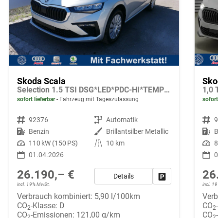
Skoda Scala
Sko
Selection 1.5 TSI DSG*LED*PDC-HI*TEMPOMAT*SMARTLINK*SHZ*KLIMA*RADIO
1,0 
sofort lieferbar
Fahrzeug mit Tageszulassung
sofort
Fahrzeugnr.
92376
Getriebe
Automatik
Fahrzeugnr.
Kraftstoff
Benzin
Außenfarbe
Brillantsilber Metallic
Kraftstoff
B
Leistung
110 kW (150 PS)
Kilometerstand
10 km
Leistung
8
01.04.2026
0
26.190,– €
26
Details
Fahrzeug parken
incl. 19% MwSt.
incl. 
Verbrauch kombiniert:
5,90 l/100km
Verb
CO
-Klasse:
D
CO
2
2
CO
-Emissionen:
121,00 g/km
CO
2
2