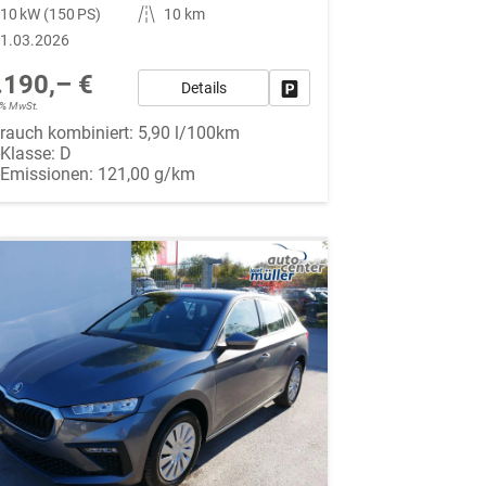
10 kW (150 PS)
Kilometerstand
10 km
1.03.2026
.190,– €
Details
Fahrzeug parken
19% MwSt.
rauch kombiniert:
5,90 l/100km
-Klasse:
D
-Emissionen:
121,00 g/km