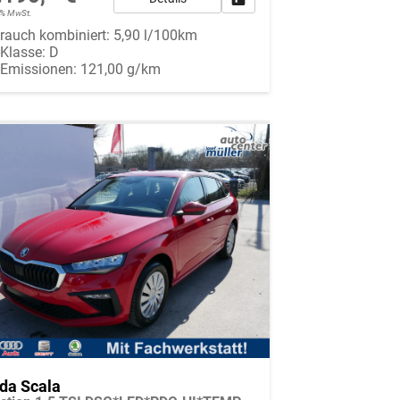
19% MwSt.
rauch kombiniert:
5,90 l/100km
-Klasse:
D
-Emissionen:
121,00 g/km
da Scala