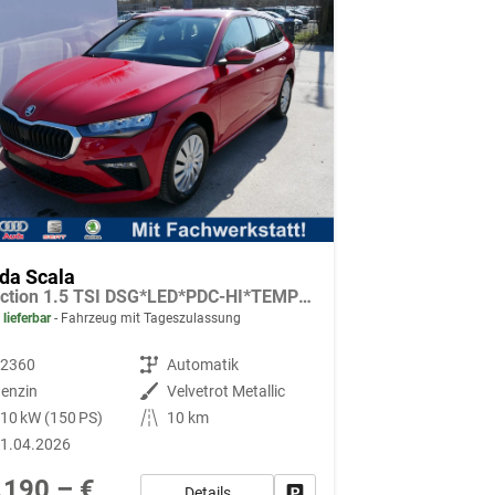
da Scala
Selection 1.5 TSI DSG*LED*PDC-HI*TEMPOMAT*SMARTLINK*SHZ*KLIMA*RADIO
 lieferbar
Fahrzeug mit Tageszulassung
92360
Getriebe
Automatik
enzin
Außenfarbe
Velvetrot Metallic
10 kW (150 PS)
Kilometerstand
10 km
1.04.2026
.190,– €
Details
Fahrzeug parken