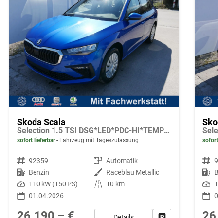
Skoda Scala
Sko
Selection 1.5 TSI DSG*LED*PDC-HI*TEMPOMAT*SMARTLINK*SHZ*KLIMA*RADIO
sofort lieferbar
Fahrzeug mit Tageszulassung
sofort
Fahrzeugnr.
92359
Getriebe
Automatik
Fahrzeugnr.
Kraftstoff
Benzin
Außenfarbe
Raceblau Metallic
Kraftstoff
B
Leistung
110 kW (150 PS)
Kilometerstand
10 km
Leistung
1
01.04.2026
0
26.190,– €
26
Details
Fahrzeug parken