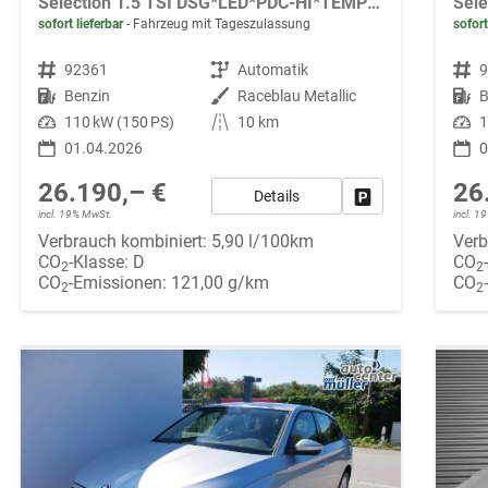
Selection 1.5 TSI DSG*LED*PDC-HI*TEMPOMAT*SMARTLINK*SHZ*KLIMA*RADIO
sofort lieferbar
Fahrzeug mit Tageszulassung
sofort
Fahrzeugnr.
92361
Getriebe
Automatik
Fahrzeugnr.
Kraftstoff
Benzin
Außenfarbe
Raceblau Metallic
Kraftstoff
B
Leistung
110 kW (150 PS)
Kilometerstand
10 km
Leistung
1
01.04.2026
0
26.190,– €
26
Details
Fahrzeug parken
incl. 19% MwSt.
incl. 
Verbrauch kombiniert:
5,90 l/100km
Verb
CO
-Klasse:
D
CO
2
2
CO
-Emissionen:
121,00 g/km
CO
2
2