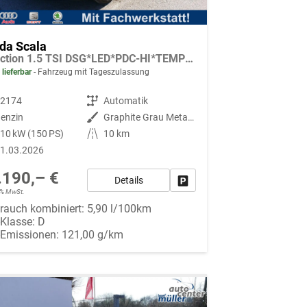
da Scala
Selection 1.5 TSI DSG*LED*PDC-HI*TEMPOMAT*SMARTLINK*SHZ*KLIMA*RADIO
 lieferbar
Fahrzeug mit Tageszulassung
92174
Getriebe
Automatik
enzin
Außenfarbe
Graphite Grau Metallic
10 kW (150 PS)
Kilometerstand
10 km
1.03.2026
.190,– €
Details
Fahrzeug parken
19% MwSt.
rauch kombiniert:
5,90 l/100km
-Klasse:
D
-Emissionen:
121,00 g/km