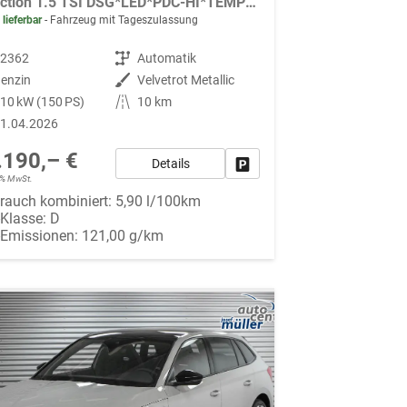
Selection 1.5 TSI DSG*LED*PDC-HI*TEMPOMAT*SMARTLINK*SHZ*KLIMA*RADIO
 lieferbar
Fahrzeug mit Tageszulassung
92362
Getriebe
Automatik
enzin
Außenfarbe
Velvetrot Metallic
10 kW (150 PS)
Kilometerstand
10 km
1.04.2026
.190,– €
Details
Fahrzeug parken
19% MwSt.
rauch kombiniert:
5,90 l/100km
-Klasse:
D
-Emissionen:
121,00 g/km