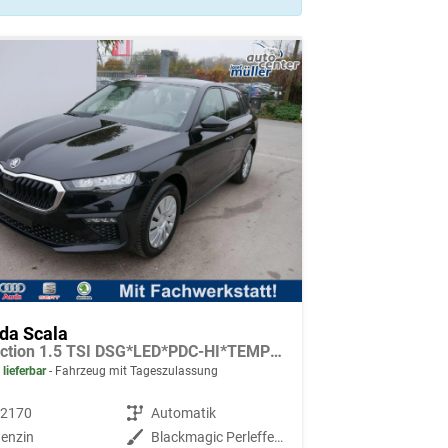
da Scala
Selection 1.5 TSI DSG*LED*PDC-HI*TEMPOMAT*SMARTLINK*SHZ*KLIMA*RADIO
 lieferbar
Fahrzeug mit Tageszulassung
92170
Getriebe
Automatik
enzin
Außenfarbe
Blackmagic Perleffekt