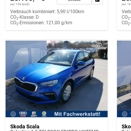
incl. 19% MwSt.
incl. 
Verbrauch kombiniert:
5,90 l/100km
Verb
CO
-Klasse:
D
CO
2
2
CO
-Emissionen:
121,00 g/km
CO
2
2
Skoda Scala
Sko