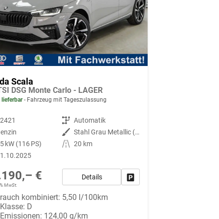
da Scala
TSI DSG Monte Carlo - LAGER
 lieferbar
Fahrzeug mit Tageszulassung
92421
Getriebe
Automatik
enzin
Außenfarbe
Stahl Grau Metallic (M3)
5 kW (116 PS)
Kilometerstand
20 km
1.10.2025
.190,– €
Details
Fahrzeug parken
19% MwSt.
rauch kombiniert:
5,50 l/100km
-Klasse:
D
-Emissionen:
124,00 g/km