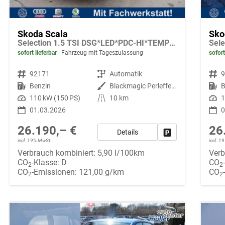
Skoda Scala
Sko
Selection 1.5 TSI DSG*LED*PDC-HI*TEMPOMAT*SMARTLINK*SHZ*KLIMA*RADIO
sofort lieferbar
Fahrzeug mit Tageszulassung
sofort
Fahrzeugnr.
92171
Getriebe
Automatik
Fahrzeugnr.
Kraftstoff
Benzin
Außenfarbe
Blackmagic Perleffekt
Kraftstoff
B
Leistung
110 kW (150 PS)
Kilometerstand
10 km
Leistung
1
01.03.2026
0
26.190,– €
26
Details
Fahrzeug parken
incl. 19% MwSt.
incl. 
Verbrauch kombiniert:
5,90 l/100km
Verb
CO
-Klasse:
D
CO
2
2
CO
-Emissionen:
121,00 g/km
CO
2
2