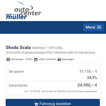
Menü
Skoda Scala
Selection 115PS DSG
GV5+AHK+Kamera+Kessy+PDC+Sitzheiz+Alu16+Climatronic
Fahrzeugnr.:
87622
sofort lieferbar
Neuwagen
10.150,– €
Sie sparen:
28,9%
24.990,– €
Gesamtpreis
incl. 19% MwSt., den Kosten für Überführung und Zulassungspapieren
Fahrzeug bestellen