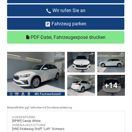
Wir rufen Sie an
Fahrzeug parken
PDF-Datei, Fahrzeugexposé drucken
+14
Beispielbilder, ggf. teilweise mit Sonderausstattung
AUSSENFARBE
[9P9P] Candy White
INNENAUSSTATTUNG
[HN] Sitzbezug Stoff "Loft" Schwarz