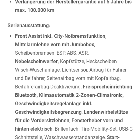
Verlängerung der Herstellergarantie auf 5 Jahre bis
max. 100.000 km
Serienausstattung:
Front Assist inkl. City-Notbremsfunktion,
Mittelarmlehne vorn mit Jumbobox
,
Scheibenbremsen, ESP, ABS, ASR,
Nebelscheinwerfer
, Kopfstütze, Heckscheiben
Wisch-Waschanlage, Lichtsensor, Airbag für Fahrer
und Beifahrer, Seitenairbag vorn mit Kopfairbag,
Beifahrerairbag-Deaktivierung,
Freisprecheinrichtung
Bluetooth, Klimaautomatik 2-Zonen-Climatronic,
Geschwindigkeitsregelanlage inkl.
Geschwindigkeitsbegrenzung
,
Lendenwirbelstütze
für die Vordersitzlehnen
,
Fensterheber vorn und
hinten elektrisch
, Brillenfach, Tire-Mobility-Set, USB-C
Schnittstelle, Waschwasserstandanzeige,
Start-