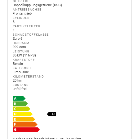
GETRIEBE
Doppelkupplungsgetriebe (DSG)
ANTRIEBSACHSE
Frontantrieb
ZYLINDER
3
PARTIKELFILTER
1
SCHADSTOFFKLASSE
Euro 6
HUBRAUM
999 ccm
LEISTUNG
85 kW (116 PS)
KRAFTSTOFF
Benzin
KATEGORIE
Limousine
KILOMETERSTAND
20 km
ZUSTAND
unfallfrei