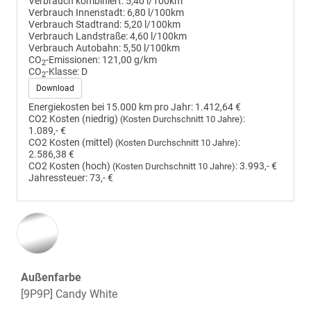
Verbrauch kombiniert:
5,40 l/100km
Verbrauch Innenstadt:
6,80 l/100km
Verbrauch Stadtrand:
5,20 l/100km
Verbrauch Landstraße:
4,60 l/100km
Verbrauch Autobahn:
5,50 l/100km
CO
-Emissionen:
121,00 g/km
2
CO
-Klasse:
D
2
Download
Energiekosten bei 15.000 km pro Jahr:
1.412,64 €
CO2 Kosten (niedrig)
:
(Kosten Durchschnitt 10 Jahre)
1.089,- €
CO2 Kosten (mittel)
:
(Kosten Durchschnitt 10 Jahre)
2.586,38 €
CO2 Kosten (hoch)
:
3.993,- €
(Kosten Durchschnitt 10 Jahre)
Jahressteuer:
73,- €
Außenfarbe
[9P9P] Candy White