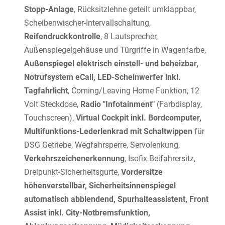
Stopp-Anlage
, Rücksitzlehne geteilt umklappbar,
Scheibenwischer-Intervallschaltung,
Reifendruckkontrolle
, 8 Lautsprecher,
Außenspiegelgehäuse und Türgriffe in Wagenfarbe,
Außenspiegel elektrisch einstell- und beheizbar,
Notrufsystem eCall, LED-Scheinwerfer inkl.
Tagfahrlicht
, Coming/Leaving Home Funktion, 12
Volt Steckdose,
Radio "Infotainment"
(Farbdisplay,
Touchscreen),
Virtual Cockpit inkl. Bordcomputer,
Multifunktions-Lederlenkrad mit Schaltwippen
für
DSG Getriebe, Wegfahrsperre, Servolenkung,
Verkehrszeichenerkennung
, Isofix Beifahrersitz,
Dreipunkt-Sicherheitsgurte,
Vordersitze
höhenverstellbar, Sicherheitsinnenspiegel
automatisch abblendend, Spurhalteassistent, Front
Assist inkl. City-Notbremsfunktion,