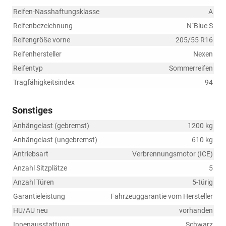
Reifen-Nasshaftungsklasse
A
Reifenbezeichnung
N´Blue S
Reifengröße vorne
205/55 R16
Reifenhersteller
Nexen
Reifentyp
Sommerreifen
Tragfähigkeitsindex
94
Sonstiges
Anhängelast (gebremst)
1200 kg
Anhängelast (ungebremst)
610 kg
Antriebsart
Verbrennungsmotor (ICE)
Anzahl Sitzplätze
5
Anzahl Türen
5-türig
Garantieleistung
Fahrzeuggarantie vom Hersteller
HU/AU neu
vorhanden
Innenausstattung
Schwarz