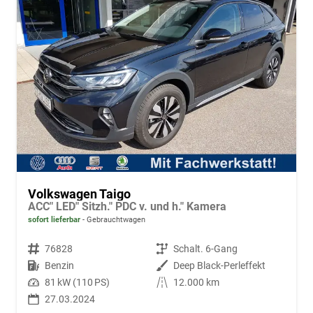
Volkswagen Taigo
ACC" LED" Sitzh." PDC v. und h." Kamera
sofort lieferbar
Gebrauchtwagen
Fahrzeugnr.
76828
Getriebe
Schalt. 6-Gang
Kraftstoff
Benzin
Außenfarbe
Deep Black-Perleffekt
Leistung
81 kW (110 PS)
Kilometerstand
12.000 km
27.03.2024