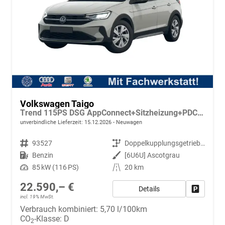
Volkswagen Taigo
Trend 115PS DSG AppConnect+Sitzheizung+PDC+Alu16+LED+DAB+FrontAssist
unverbindliche Lieferzeit:
15.12.2026
Neuwagen
Fahrzeugnr.
93527
Getriebe
Doppelkupplungsgetriebe (DSG)
Kraftstoff
Benzin
Außenfarbe
[6U6U] Ascotgrau
Leistung
85 kW (116 PS)
Kilometerstand
20 km
22.590,– €
Details
Fahrzeug
incl. 19% MwSt.
Verbrauch kombiniert:
5,70 l/100km
CO
-Klasse:
D
2