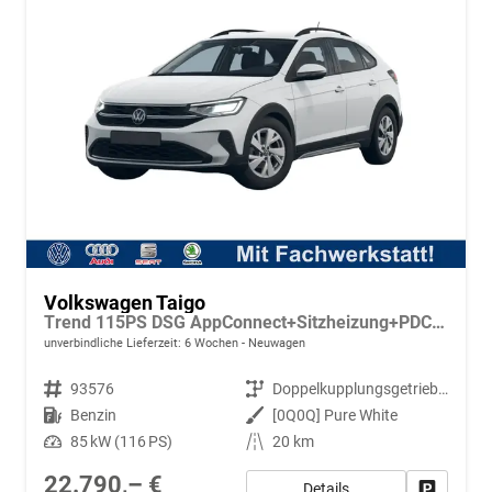
Volkswagen Taigo
Trend 115PS DSG AppConnect+Sitzheizung+PDC+Alu16+LED+DAB+FrontAssist
unverbindliche Lieferzeit:
6 Wochen
Neuwagen
Fahrzeugnr.
93576
Getriebe
Doppelkupplungsgetriebe (DSG)
Kraftstoff
Benzin
Außenfarbe
[0Q0Q] Pure White
Leistung
85 kW (116 PS)
Kilometerstand
20 km
22.790,– €
Details
Fahrzeug