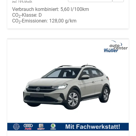
incl. 19% MwSt.
Verbrauch kombiniert:
5,60 l/100km
CO
-Klasse:
D
2
CO
-Emissionen:
128,00 g/km
2