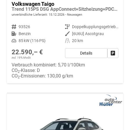
Volkswagen Taigo
Trend 115PS DSG AppConnect+Sitzheizung+PDC+Alu16+LED+DAB+FrontAssist
unverbindliche Lieferzeit:
15.12.2026
Neuwagen
Fahrzeugnr.
93526
Getriebe
Doppelkupplungsgetriebe (DSG)
Kraftstoff
Benzin
Außenfarbe
[6U6U] Ascotgrau
Leistung
85 kW (116 PS)
Kilometerstand
20 km
22.590,– €
Details
Fahrzeug
incl. 19% MwSt.
Verbrauch kombiniert:
5,70 l/100km
CO
-Klasse:
D
2
CO
-Emissionen:
130,00 g/km
2