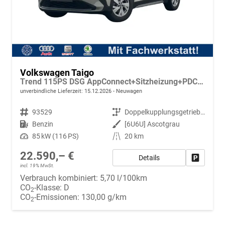
Volkswagen Taigo
Trend 115PS DSG AppConnect+Sitzheizung+PDC+Alu16+LED+DAB+FrontAssist
unverbindliche Lieferzeit:
15.12.2026
Neuwagen
Fahrzeugnr.
93529
Getriebe
Doppelkupplungsgetriebe (DSG)
Kraftstoff
Benzin
Außenfarbe
[6U6U] Ascotgrau
Leistung
85 kW (116 PS)
Kilometerstand
20 km
22.590,– €
Details
Fahrzeug
incl. 19% MwSt.
Verbrauch kombiniert:
5,70 l/100km
CO
-Klasse:
D
2
CO
-Emissionen:
130,00 g/km
2