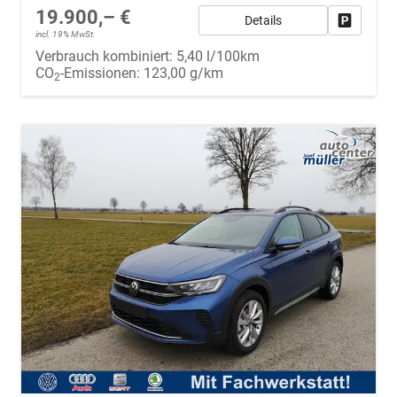
19.900,– €
Details
Fahrzeug
incl. 19% MwSt.
Verbrauch kombiniert:
5,40 l/100km
CO
-Emissionen:
123,00 g/km
2