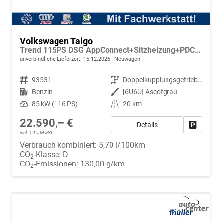
Volkswagen Taigo
Trend 115PS DSG AppConnect+Sitzheizung+PDC+Alu16+LED+DAB+FrontAssist
unverbindliche Lieferzeit:
15.12.2026
Neuwagen
Fahrzeugnr.
93531
Getriebe
Doppelkupplungsgetriebe (DSG)
Kraftstoff
Benzin
Außenfarbe
[6U6U] Ascotgrau
Leistung
85 kW (116 PS)
Kilometerstand
20 km
22.590,– €
Details
Fahrzeug
incl. 19% MwSt.
Verbrauch kombiniert:
5,70 l/100km
CO
-Klasse:
D
2
CO
-Emissionen:
130,00 g/km
2