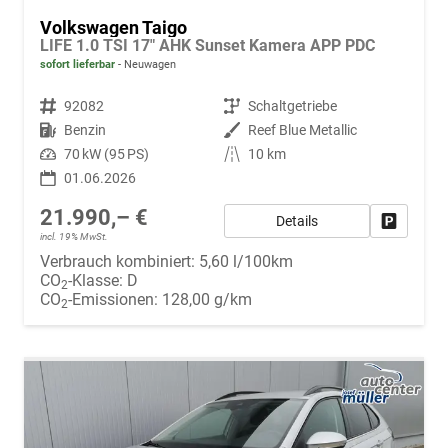
Volkswagen Taigo
LIFE 1.0 TSI 17" AHK Sunset Kamera APP PDC
sofort lieferbar
Neuwagen
Fahrzeugnr.
92082
Getriebe
Schaltgetriebe
Kraftstoff
Benzin
Außenfarbe
Reef Blue Metallic
Leistung
70 kW (95 PS)
Kilometerstand
10 km
01.06.2026
21.990,– €
Details
Fahrzeug
incl. 19% MwSt.
Verbrauch kombiniert:
5,60 l/100km
CO
-Klasse:
D
2
CO
-Emissionen:
128,00 g/km
2