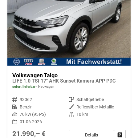
Volkswagen Taigo
LIFE 1.0 TSI 17" AHK Sunset Kamera APP PDC
sofort lieferbar
Neuwagen
Fahrzeugnr.
93062
Getriebe
Schaltgetriebe
Kraftstoff
Benzin
Außenfarbe
Reflexsilber Metallic
Leistung
70 kW (95 PS)
Kilometerstand
10 km
01.06.2026
21.990,– €
Details
Fahrzeug