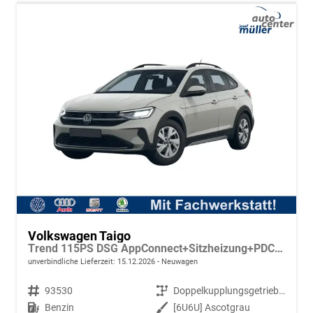
Volkswagen Taigo
Trend 115PS DSG AppConnect+Sitzheizung+PDC+Alu16+LED+DAB+FrontAssist
unverbindliche Lieferzeit:
15.12.2026
Neuwagen
Fahrzeugnr.
93530
Getriebe
Doppelkupplungsgetriebe (DSG)
Kraftstoff
Benzin
Außenfarbe
[6U6U] Ascotgrau