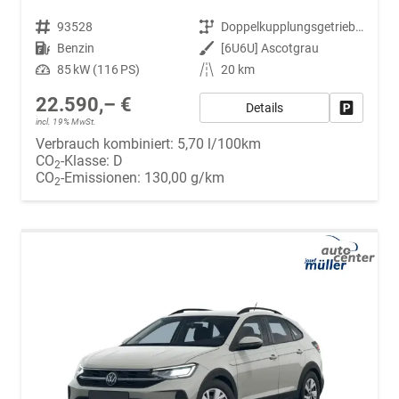
Fahrzeugnr.
93528
Getriebe
Doppelkupplungsgetriebe (DSG)
Kraftstoff
Benzin
Außenfarbe
[6U6U] Ascotgrau
Leistung
85 kW (116 PS)
Kilometerstand
20 km
22.590,– €
Details
Fahrzeug
incl. 19% MwSt.
Verbrauch kombiniert:
5,70 l/100km
CO
-Klasse:
D
2
CO
-Emissionen:
130,00 g/km
2