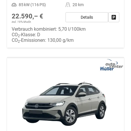
Leistung
85 kW (116 PS)
Kilometerstand
20 km
22.590,– €
Details
Fahrzeug
incl. 19% MwSt.
Verbrauch kombiniert:
5,70 l/100km
CO
-Klasse:
D
2
CO
-Emissionen:
130,00 g/km
2