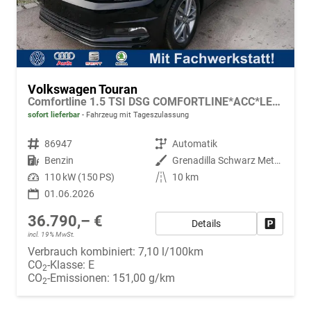
Volkswagen Touran
Comfortline 1.5 TSI DSG COMFORTLINE*ACC*LED*PDC*KAMERA*NAVI*SHZ* 7-SITZER 17-ZOLL
sofort lieferbar
Fahrzeug mit Tageszulassung
Fahrzeugnr.
86947
Getriebe
Automatik
Kraftstoff
Benzin
Außenfarbe
Grenadilla Schwarz Metallic
Leistung
110 kW (150 PS)
Kilometerstand
10 km
01.06.2026
36.790,– €
Details
Fahrzeug
incl. 19% MwSt.
Verbrauch kombiniert:
7,10 l/100km
CO
-Klasse:
E
2
CO
-Emissionen:
151,00 g/km
2