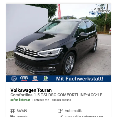
Volkswagen Touran
Comfortline 1.5 TSI DSG COMFORTLINE*ACC*LED*PDC*KAMERA*NAVI*SHZ* 7-SITZER 17-ZOLL
sofort lieferbar
Fahrzeug mit Tageszulassung
Fahrzeugnr.
86949
Getriebe
Automatik
Kraftstoff
Benzin
Außenfarbe
Grenadilla Schwarz Metallic