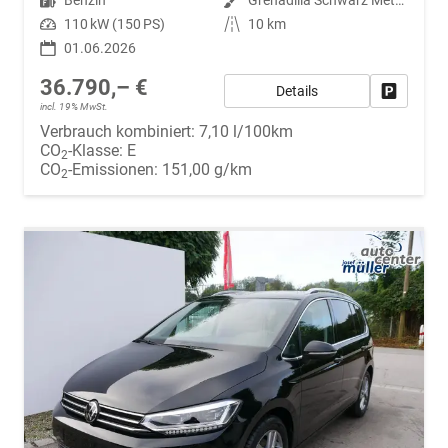
Leistung
110 kW (150 PS)
Kilometerstand
10 km
01.06.2026
36.790,– €
Details
Fahrzeug
incl. 19% MwSt.
Verbrauch kombiniert:
7,10 l/100km
CO
-Klasse:
E
2
CO
-Emissionen:
151,00 g/km
2