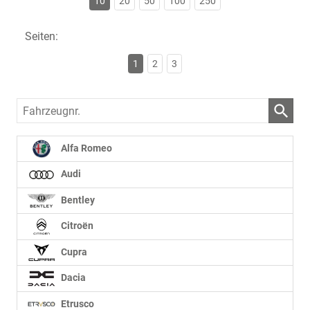
10
20
50
100
250
Seiten:
1
2
3
Fahrzeugnr.
Alfa Romeo
Audi
Bentley
Citroën
Cupra
Dacia
Etrusco