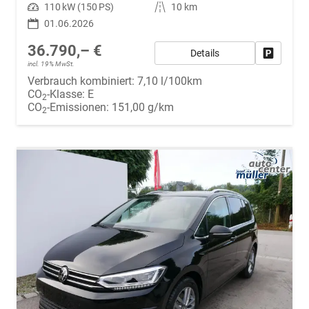
Leistung
110 kW (150 PS)
Kilometerstand
10 km
01.06.2026
36.790,– €
Details
Fahrzeug
incl. 19% MwSt.
Verbrauch kombiniert:
7,10 l/100km
CO
-Klasse:
E
2
CO
-Emissionen:
151,00 g/km
2