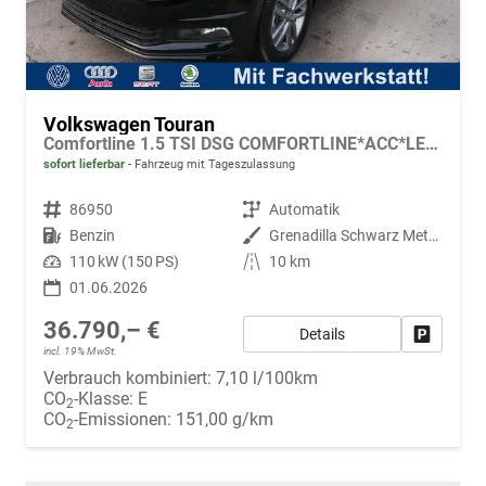
Volkswagen Touran
Comfortline 1.5 TSI DSG COMFORTLINE*ACC*LED*PDC*KAMERA*NAVI*SHZ* 7-SITZER 17-ZOLL
sofort lieferbar
Fahrzeug mit Tageszulassung
Fahrzeugnr.
86950
Getriebe
Automatik
Kraftstoff
Benzin
Außenfarbe
Grenadilla Schwarz Metallic
Leistung
110 kW (150 PS)
Kilometerstand
10 km
01.06.2026
36.790,– €
Details
Fahrzeug
incl. 19% MwSt.
Verbrauch kombiniert:
7,10 l/100km
CO
-Klasse:
E
2
CO
-Emissionen:
151,00 g/km
2