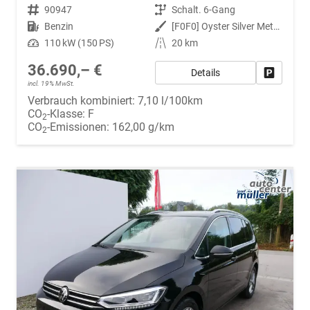
Fahrzeugnr.
90947
Getriebe
Schalt. 6-Gang
Kraftstoff
Benzin
Außenfarbe
[F0F0] Oyster Silver Metallic
Leistung
110 kW (150 PS)
Kilometerstand
20 km
36.690,– €
Details
Fahrzeug
incl. 19% MwSt.
Verbrauch kombiniert:
7,10 l/100km
CO
-Klasse:
F
2
CO
-Emissionen:
162,00 g/km
2