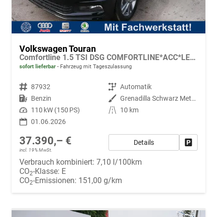
Volkswagen Touran
Comfortline 1.5 TSI DSG COMFORTLINE*ACC*LED*PDC*KAMERA*NAVI*SHZ* 7-SITZER 17-ZOLL
sofort lieferbar
Fahrzeug mit Tageszulassung
Fahrzeugnr.
87932
Getriebe
Automatik
Kraftstoff
Benzin
Außenfarbe
Grenadilla Schwarz Metallic
Leistung
110 kW (150 PS)
Kilometerstand
10 km
01.06.2026
37.390,– €
Details
Fahrzeug
incl. 19% MwSt.
Verbrauch kombiniert:
7,10 l/100km
CO
-Klasse:
E
2
CO
-Emissionen:
151,00 g/km
2