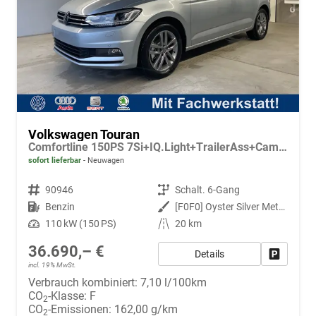
Volkswagen Touran
Comfortline 150PS 7Si+IQ.Light+TrailerAss+Cam+Navi+Kamera+Alarm+Kessy+App-Connect
sofort lieferbar
Neuwagen
Fahrzeugnr.
90946
Getriebe
Schalt. 6-Gang
Kraftstoff
Benzin
Außenfarbe
[F0F0] Oyster Silver Metallic
Leistung
110 kW (150 PS)
Kilometerstand
20 km
36.690,– €
Details
Fahrzeug
incl. 19% MwSt.
Verbrauch kombiniert:
7,10 l/100km
CO
-Klasse:
F
2
CO
-Emissionen:
162,00 g/km
2