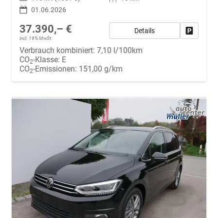
01.06.2026
37.390,– €
Details
Fahrzeug
incl. 19% MwSt.
Verbrauch kombiniert:
7,10 l/100km
CO
-Klasse:
E
2
CO
-Emissionen:
151,00 g/km
2