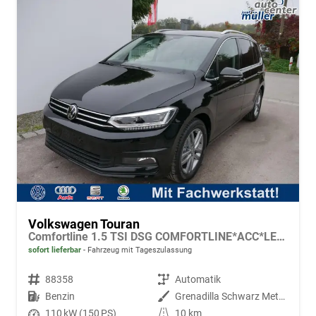
Volkswagen Touran
Comfortline 1.5 TSI DSG COMFORTLINE*ACC*LED*PDC*KAMERA*NAVI*SHZ* 7-SITZER 17-ZOLL
sofort lieferbar
Fahrzeug mit Tageszulassung
Fahrzeugnr.
88358
Getriebe
Automatik
Kraftstoff
Benzin
Außenfarbe
Grenadilla Schwarz Metallic
Leistung
110 kW (150 PS)
Kilometerstand
10 km