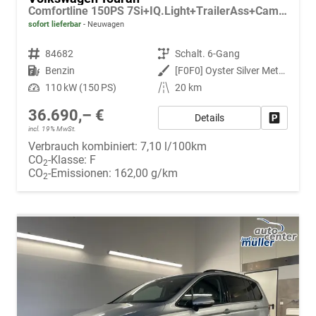
Comfortline 150PS 7Si+IQ.Light+TrailerAss+Cam+Navi+Kamera+Alarm+Kessy+App-Connect
sofort lieferbar
Neuwagen
Fahrzeugnr.
84682
Getriebe
Schalt. 6-Gang
Kraftstoff
Benzin
Außenfarbe
[F0F0] Oyster Silver Metallic
Leistung
110 kW (150 PS)
Kilometerstand
20 km
36.690,– €
Details
Fahrzeug
incl. 19% MwSt.
Verbrauch kombiniert:
7,10 l/100km
CO
-Klasse:
F
2
CO
-Emissionen:
162,00 g/km
2