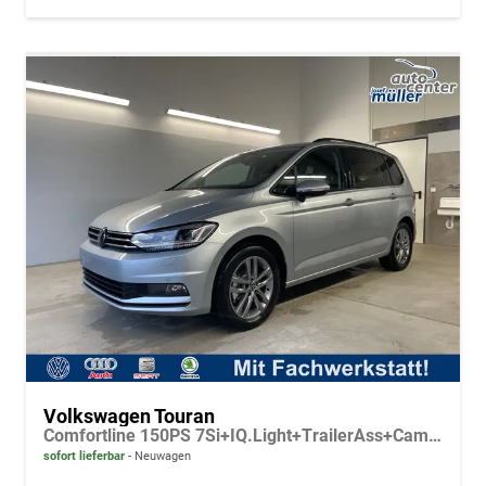
Volkswagen Touran
Comfortline 150PS 7Si+IQ.Light+TrailerAss+Cam+Navi+Kamera+Alarm+Kessy+App-Connect
sofort lieferbar
Neuwagen