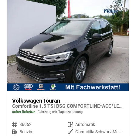
Volkswagen Touran
Comfortline 1.5 TSI DSG COMFORTLINE*ACC*LED*PDC*KAMERA*NAVI*SHZ* 7-SITZER 17-ZOLL
sofort lieferbar
Fahrzeug mit Tageszulassung
Fahrzeugnr.
86952
Getriebe
Automatik
Kraftstoff
Benzin
Außenfarbe
Grenadilla Schwarz Metallic