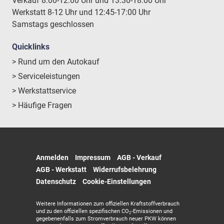
Verkauf 8:00-12:00 Uhr und 13:30-18:00 Uhr
Werkstatt 8-12 Uhr und 12:45-17:00 Uhr
Samstags geschlossen
Quicklinks
> Rund um den Autokauf
> Serviceleistungen
> Werkstattservice
> Häufige Fragen
Anmelden
Impressum
AGB - Verkauf
AGB - Werkstatt
Widerrufsbelehrung
Datenschutz
Cookie-Einstellungen
Weitere Informationen zum offiziellen Kraftstoffverbrauch
und zu den offiziellen spezifischen CO
-Emissionen und
2
gegebenenfalls zum Stromverbrauch neuer PKW können