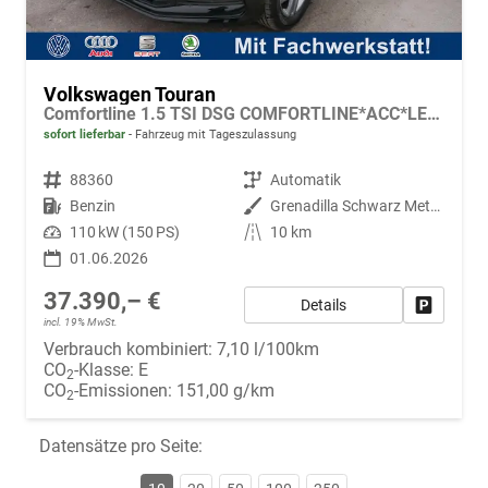
Volkswagen Touran
Comfortline 1.5 TSI DSG COMFORTLINE*ACC*LED*PDC*KAMERA*NAVI*SHZ* 7-SITZER 17-ZOLL
sofort lieferbar
Fahrzeug mit Tageszulassung
Fahrzeugnr.
88360
Getriebe
Automatik
Kraftstoff
Benzin
Außenfarbe
Grenadilla Schwarz Metallic
Leistung
110 kW (150 PS)
Kilometerstand
10 km
01.06.2026
37.390,– €
Details
Fahrzeug
incl. 19% MwSt.
Verbrauch kombiniert:
7,10 l/100km
CO
-Klasse:
E
2
CO
-Emissionen:
151,00 g/km
2
Datensätze pro Seite: