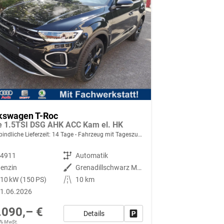
kswagen T-Roc
le 1.5TSI DSG AHK ACC Kam el. HK
indliche Lieferzeit:
14 Tage
Fahrzeug mit Tageszulassung
94911
Getriebe
Automatik
enzin
Außenfarbe
Grenadillschwarz Metallic
10 kW (150 PS)
Kilometerstand
10 km
1.06.2026
.090,– €
Details
Fahrzeug parken
19% MwSt.