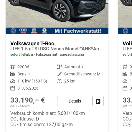
Volkswagen T-Roc
Vol
LIFE 1.5 eTSI DSG Neues Modell*AHK*Android Auto*SHZ*ACC*Kamera*5J Garantie*Klimaauto*
sofort lieferbar
Fahrzeug mit Tageszulassung
sofort
Fahrzeugnr.
92006
Getriebe
Automatik
Fahrzeugnr.
Kraftstoff
Benzin
Außenfarbe
Grenadillschwarz Metallic
Kraftstoff
B
Leistung
110 kW (150 PS)
Kilometerstand
25 km
Leistung
1
01.06.2026
0
33.190,– €
33
Details
Fahrzeug parken
incl. 19% MwSt.
incl. 
Verbrauch kombiniert:
5,60 l/100km
Verb
CO
-Klasse:
D
CO
2
2
CO
-Emissionen:
127,00 g/km
CO
2
2