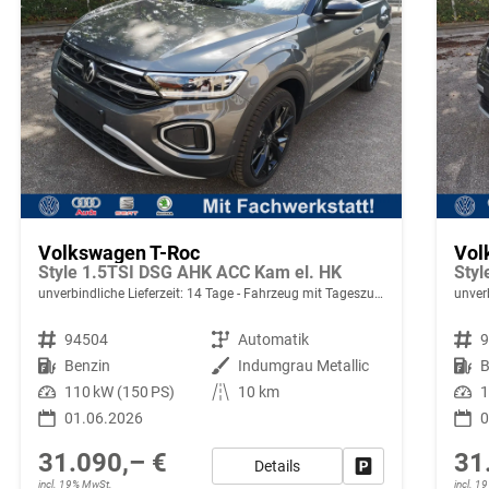
Volkswagen T-Roc
Vol
Style 1.5TSI DSG AHK ACC Kam el. HK
Sty
unverbindliche Lieferzeit:
14 Tage
Fahrzeug mit Tageszulassung
unverb
Fahrzeugnr.
94504
Getriebe
Automatik
Fahrzeugnr.
Kraftstoff
Benzin
Außenfarbe
Indumgrau Metallic
Kraftstoff
B
Leistung
110 kW (150 PS)
Kilometerstand
10 km
Leistung
1
01.06.2026
0
31.090,– €
31
Details
Fahrzeug parken
incl. 19% MwSt.
incl. 