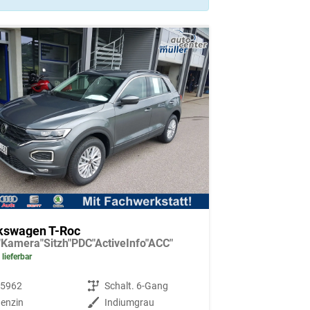
kswagen T-Roc
Kamera"Sitzh"PDC"ActiveInfo"ACC"
 lieferbar
65962
Getriebe
Schalt. 6-Gang
enzin
Außenfarbe
Indiumgrau