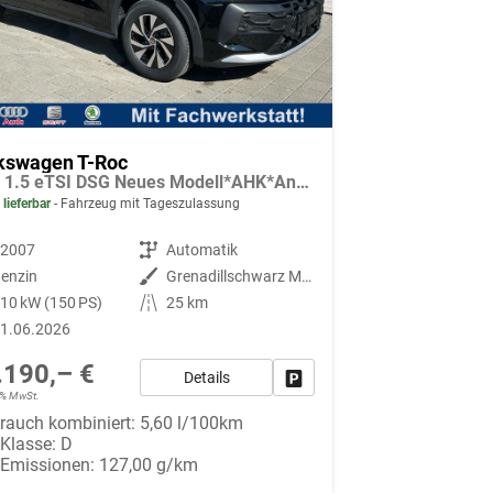
kswagen T-Roc
LIFE 1.5 eTSI DSG Neues Modell*AHK*Android Auto*SHZ*ACC*Kamera*5J Garantie*Klimaauto*
 lieferbar
Fahrzeug mit Tageszulassung
92007
Getriebe
Automatik
enzin
Außenfarbe
Grenadillschwarz Metallic
10 kW (150 PS)
Kilometerstand
25 km
1.06.2026
.190,– €
Details
Fahrzeug parken
19% MwSt.
rauch kombiniert:
5,60 l/100km
-Klasse:
D
-Emissionen:
127,00 g/km