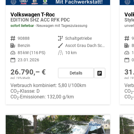
Volkswagen T-Roc
Vol
EDITION SHZ ACC RFK PDC
Sty
sofort lieferbar
Neuwagen mit Tageszulassung
unverb
Fahrzeugnr.
90888
Getriebe
Schaltgetriebe
Fahrzeugnr.
Kraftstoff
Benzin
Außenfarbe
Ascot Grau Dach Schwarz 6UA1
Kraftstoff
B
Leistung
85 kW (116 PS)
Kilometerstand
10 km
Leistung
1
23.01.2026
0
26.790,– €
31
Details
Fahrzeug parken
incl. 19% MwSt.
incl. 
Verbrauch kombiniert:
5,80 l/100km
Verb
CO
-Klasse:
D
CO
2
2
CO
-Emissionen:
132,00 g/km
CO
2
2