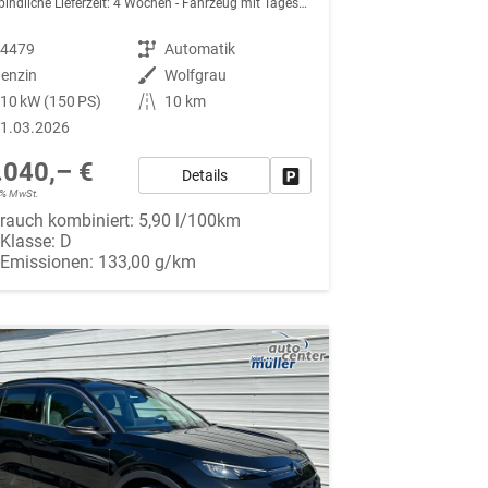
indliche Lieferzeit:
4 Wochen
Fahrzeug mit Tageszulassung
94479
Getriebe
Automatik
enzin
Außenfarbe
Wolfgrau
10 kW (150 PS)
Kilometerstand
10 km
1.03.2026
.040,– €
Details
Fahrzeug parken
19% MwSt.
rauch kombiniert:
5,90 l/100km
-Klasse:
D
-Emissionen:
133,00 g/km