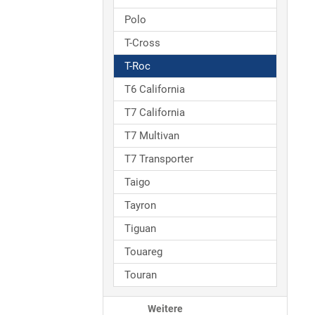
Polo
T-Cross
T-Roc
T6 California
T7 California
T7 Multivan
T7 Transporter
Taigo
Tayron
Tiguan
Touareg
Touran
Weitere