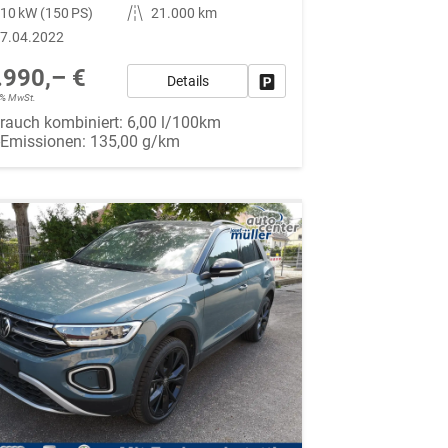
10 kW (150 PS)
Kilometerstand
21.000 km
7.04.2022
.990,– €
Details
Fahrzeug parken
19% MwSt.
rauch kombiniert:
6,00 l/100km
-Emissionen:
135,00 g/km