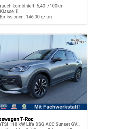
rauch kombiniert:
6,40 l/100km
-Klasse:
E
-Emissionen:
146,00 g/km
kswagen T-Roc
1.5 eTSI 110 kW Life DSG ACC Sunset GV5 neues Modell