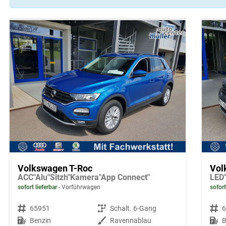
Volkswagen T-Roc
Vol
ACC"Alu"Sitzh"Kamera"App Connect"
LED"
sofort lieferbar
Vorführwagen
sofort
Fahrzeugnr.
65951
Getriebe
Schalt. 6-Gang
Fahrzeugnr.
Kraftstoff
Benzin
Außenfarbe
Ravennablau
Kraftstoff
B