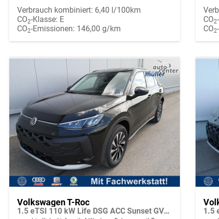
Verbrauch kombiniert:
6,40 l/100km
Verb
CO
-Klasse:
E
CO
2
2
CO
-Emissionen:
146,00 g/km
CO
2
2
Volkswagen T-Roc
Vol
1.5 eTSI 110 kW Life DSG ACC Sunset GV5 neues Modell