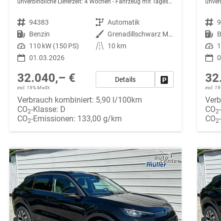
unverbindliche Lieferzeit:
4 Wochen
Fahrzeug mit Tageszulassung
unverb
Fahrzeugnr.
94383
Getriebe
Automatik
Fahrzeugnr.
Kraftstoff
Benzin
Außenfarbe
Grenadillschwarz Metallic
Kraftstoff
B
Leistung
110 kW (150 PS)
Kilometerstand
10 km
Leistung
1
01.03.2026
0
32.040,– €
32
Details
Fahrzeug parken
incl. 19% MwSt.
incl. 
Verbrauch kombiniert:
5,90 l/100km
Verb
CO
-Klasse:
D
CO
2
2
CO
-Emissionen:
133,00 g/km
CO
2
2