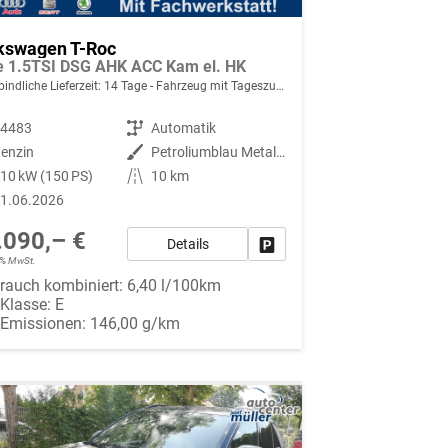
kswagen T-Roc
le 1.5TSI DSG AHK ACC Kam el. HK
indliche Lieferzeit:
14 Tage
Fahrzeug mit Tageszulassung
94483
Getriebe
Automatik
enzin
Außenfarbe
Petroliumblau Metallic
10 kW (150 PS)
Kilometerstand
10 km
1.06.2026
.090,– €
Details
Fahrzeug parken
19% MwSt.
rauch kombiniert:
6,40 l/100km
-Klasse:
E
-Emissionen:
146,00 g/km