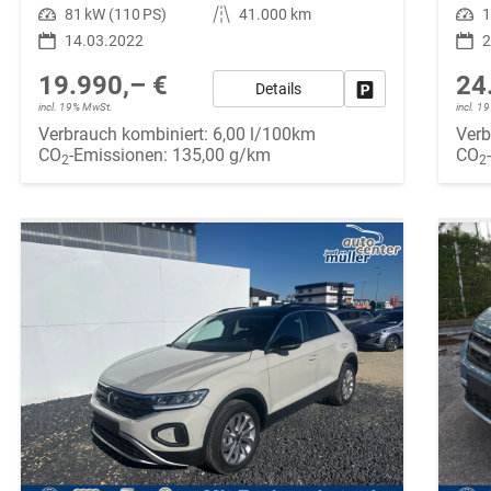
Leistung
81 kW (110 PS)
Kilometerstand
41.000 km
Leistung
1
14.03.2022
2
19.990,– €
24
Details
Fahrzeug parken
incl. 19% MwSt.
incl. 
Verbrauch kombiniert:
6,00 l/100km
Verb
CO
-Emissionen:
135,00 g/km
CO
2
2