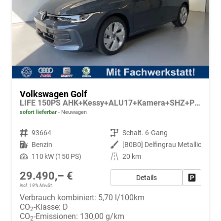
Volkswagen Golf
LIFE 150PS AHK+Kessy+ALU17+Kamera+SHZ+Parklenk+Alarm
sofort lieferbar
Neuwagen
Fahrzeugnr.
93664
Getriebe
Schalt. 6-Gang
Kraftstoff
Benzin
Außenfarbe
[B0B0] Delfingrau Metallic
Leistung
110 kW (150 PS)
Kilometerstand
20 km
29.490,– €
Details
Fahrzeug
incl. 19% MwSt.
Verbrauch kombiniert:
5,70 l/100km
CO
-Klasse:
D
2
CO
-Emissionen:
130,00 g/km
2