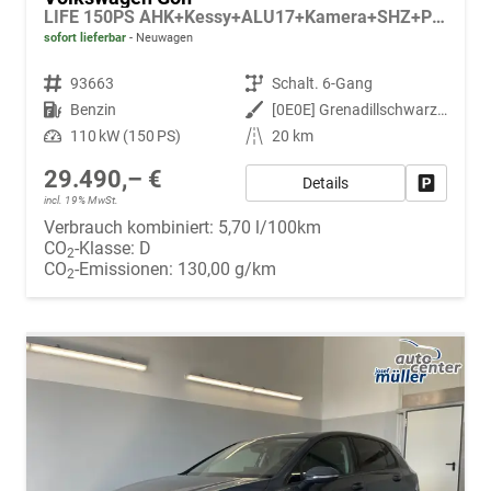
LIFE 150PS AHK+Kessy+ALU17+Kamera+SHZ+Parklenk+Alarm
sofort lieferbar
Neuwagen
Fahrzeugnr.
93663
Getriebe
Schalt. 6-Gang
Kraftstoff
Benzin
Außenfarbe
[0E0E] Grenadillschwarz Metallic
Leistung
110 kW (150 PS)
Kilometerstand
20 km
29.490,– €
Details
Fahrzeug
incl. 19% MwSt.
Verbrauch kombiniert:
5,70 l/100km
CO
-Klasse:
D
2
CO
-Emissionen:
130,00 g/km
2